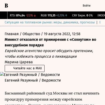
Войти
RTSI
874,64
-1,12%
↓
RGBI
115,35
+0,15%
↑
CNY Бирж.
0
0%
IMOE
Ситуация на топливном рынке: меры, динамика, прогнозы
Выб
Главная
/
Общество
/
19 августа 2022, 12:58
Минюст отказался от примирения с «Сохнутом» во
внесудебном порядке
Еврейское агентство просит обсудить претензии,
чтобы избежать процесса о ликвидации
Марина Царева
Читайте нас в MAX
Евгений Разумный / Ведомости
Басманный районный суд Москвы не стал начинать
процедуру примирения между еврейским