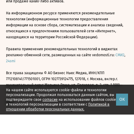
или продаже каких-либо активов.
На информационном ресурсе применяются рекомендательные
технологии (информационные технологии предоставления
информации на основе сбора, систематизации и анализа сведений,
относящихся к предпочтениям пользователей сети «Интернет»,
находящихся на территории Российской Федерации).
Правила применения рекомендательных технологий в виджетах
рекламно-обменной сети, размещенных на сайте vedomosti.ru:
СМИ2
,
24smi
Все права защищены © АО Бизнес Ньюс Медиа, ИНН/КПП
7712108141/771501001, ОГРН 1027739124775, 127018, г. Москва, вн.тер.г.
муниципальный округ Марьина Роща, ул. Полковая, д. 3, стр. 1 1999—
На нашем сайте используются cookie-файлы и технологии
2026
персонализации. Продолжая пользоваться данным сайтом, вы
ОК
подтверждаете свое
согласие
на использование файлов cookie
и технологий персонализации в соответствии с
Политикой в
отношении обработки персональных данных.