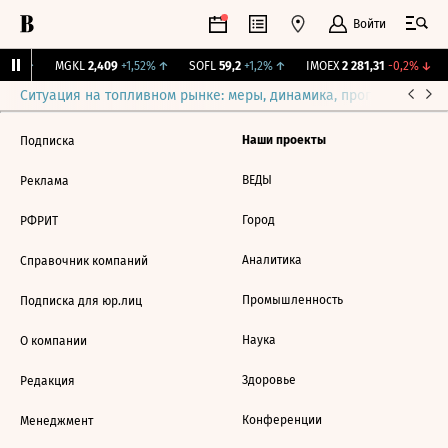
Войти
31%
↑
MGKL
2,409
+1,52%
↑
SOFL
59,2
+1,2%
↑
IMOEX
2 281,31
-0,2%
↓
Ситуация на топливном рынке: меры, динамика, прогнозы
Выб
Наши проекты
Подписка
ВЕДЫ
Реклама
Город
РФРИТ
Аналитика
Справочник компаний
Промышленность
Подписка для юр.лиц
Наука
О компании
Здоровье
Редакция
Конференции
Менеджмент