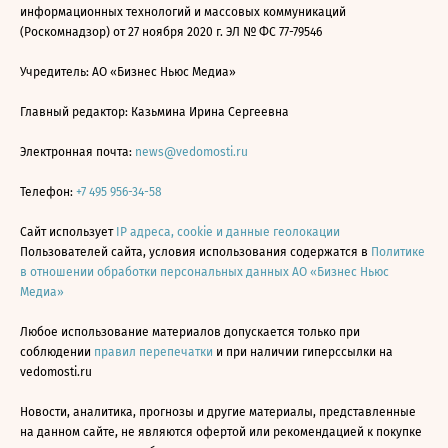
информационных технологий и массовых коммуникаций
(Роскомнадзор) от 27 ноября 2020 г. ЭЛ № ФС 77-79546
Учредитель: АО «Бизнес Ньюс Медиа»
Главный редактор: Казьмина Ирина Сергеевна
Электронная почта:
news@vedomosti.ru
Телефон:
+7 495 956-34-58
Сайт использует
IP адреса, cookie и данные геолокации
Пользователей сайта, условия использования содержатся в
Политике
в отношении обработки персональных данных АО «Бизнес Ньюс
Медиа»
Любое использование материалов допускается только при
соблюдении
правил перепечатки
и при наличии гиперссылки на
vedomosti.ru
Новости, аналитика, прогнозы и другие материалы, представленные
на данном сайте, не являются офертой или рекомендацией к покупке