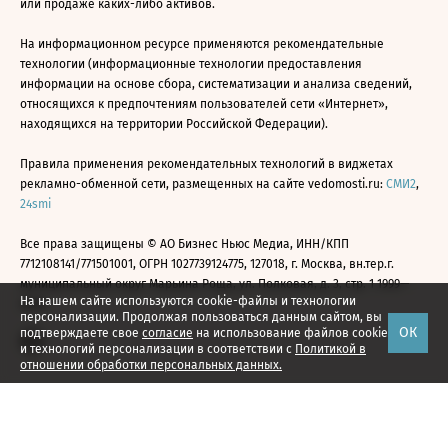
или продаже каких-либо активов.
На информационном ресурсе применяются рекомендательные
технологии (информационные технологии предоставления
информации на основе сбора, систематизации и анализа сведений,
относящихся к предпочтениям пользователей сети «Интернет»,
находящихся на территории Российской Федерации).
Правила применения рекомендательных технологий в виджетах
рекламно-обменной сети, размещенных на сайте vedomosti.ru:
СМИ2
,
24smi
Все права защищены © АО Бизнес Ньюс Медиа, ИНН/КПП
7712108141/771501001, ОГРН 1027739124775, 127018, г. Москва, вн.тер.г.
муниципальный округ Марьина Роща, ул. Полковая, д. 3, стр. 1 1999—
На нашем сайте используются cookie-файлы и технологии
2026
персонализации. Продолжая пользоваться данным сайтом, вы
ОК
подтверждаете свое
согласие
на использование файлов cookie
и технологий персонализации в соответствии с
Политикой в
отношении обработки персональных данных.