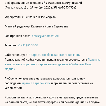
информационных технологий и массовых коммуникаций
(Роскомнадзор) от 27 ноября 2020 г. ЭЛ № ФС 77-79546
Учредитель: АО «Бизнес Ньюс Медиа»
Главный редактор: Казьмина Ирина Сергеевна
Электронная почта:
news@vedomosti.ru
Телефон:
+7 495 956-34-58
Сайт использует
IP адреса, cookie и данные геолокации
Пользователей сайта, условия использования содержатся в
Политике
в отношении обработки персональных данных АО «Бизнес Ньюс
Медиа»
Любое использование материалов допускается только при
соблюдении
правил перепечатки
и при наличии гиперссылки на
vedomosti.ru
Новости, аналитика, прогнозы и другие материалы, представленные
на данном сайте, не являются офертой или рекомендацией к покупке