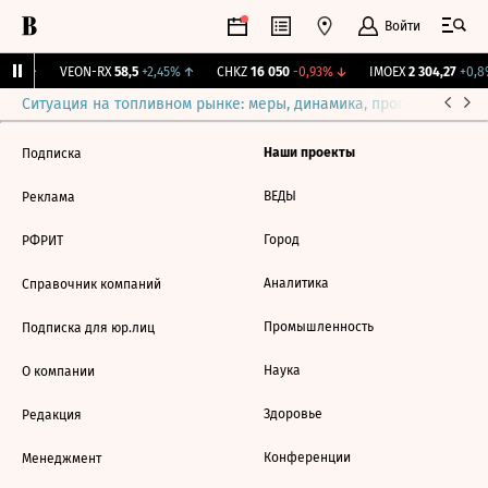
Войти
75%
↑
VEON-RX
58,5
+2,45%
↑
CHKZ
16 050
-0,93%
↓
IMOEX
2 304,27
+0,8
Ситуация на топливном рынке: меры, динамика, прогнозы
Выб
Наши проекты
Подписка
ВЕДЫ
Реклама
Город
РФРИТ
Аналитика
Справочник компаний
Промышленность
Подписка для юр.лиц
Наука
О компании
Здоровье
Редакция
Конференции
Менеджмент