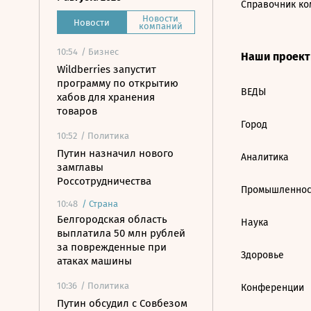
Справочник ко
Новости
Новости
компаний
10:54
/ Бизнес
Наши проек
Wildberries запустит
программу по открытию
ВЕДЫ
хабов для хранения
товаров
Город
10:52
/ Политика
Путин назначил нового
Аналитика
замглавы
Россотрудничества
Промышленнос
10:48
/
Страна
Белгородская область
Наука
выплатила 50 млн рублей
за поврежденные при
Здоровье
атаках машины
10:36
/ Политика
Конференции
Путин обсудил с Совбезом