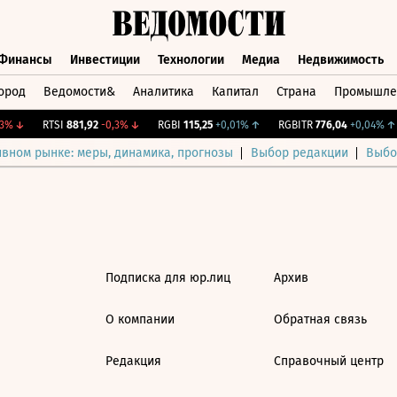
Финансы
Инвестиции
Технологии
Медиа
Недвижимость
ород
Ведомости&
Аналитика
Капитал
Страна
Промышле
а
Финансы
Инвестиции
Технологии
Медиа
Недвижимос
3%
↓
RTSI
881,92
-0,3%
↓
RGBI
115,25
+0,01%
↑
RGBITR
776,04
+0,04%
↑
ивном рынке: меры, динамика, прогнозы
Выбор редакции
Выбо
Подписка для юр.лиц
Архив
О компании
Обратная связь
Редакция
Справочный центр