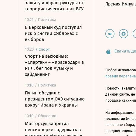
защиту инфраструктуры от
Премия Импул
террористических атак ВСУ
10:22
/ Политика
В Верховный суд поступил
иск о снятии «Яблока» с
выборов
10:20
/
Спорт
Скачать дл
Спорт на выходные:
«Спартак» – «Краснодар» в
РПЛ, бег под музыку и
Любое использов
хайдайвинг
правил перепеч
10:16
/ Политика
Новости, аналити
Путин обсудил с
данном сайте, не
президентом ОАЭ ситуацию
продаже каких-л
вокруг Ирана и Украины
На информацион
10:10
/ Общество
технологии (инф
Мосгорсуд запретил
на основе сбора,
пенсионерке содержать в
предпочтениям п
квартире каймана, удава и