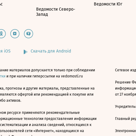
ьс
Ведомости Юг
Ведомости Северо-
Запад
я iOS
Скачать для Android
ание материалов допускается только при соблюдении
Сетевое изд
атки
и при наличии гиперссылки на vedomosti.ru
Решение Фе
ка, прогнозы и другие материалы, представленные на
информацио
 являются офертой или рекомендацией к покупке или
от 27 ноября
ибо активов.
Учредитель
ном ресурсе применяются рекомендательные
ормационные технологии предоставления информации
Главный ре
 систематизации и анализа сведений, относящихся к
ользователей сети «Интернет», находящихся на
Электронна