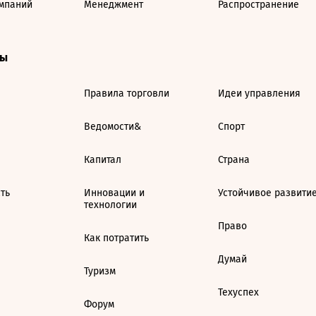
мпаний
Менеджмент
Распространение
ты
Правила торговли
Идеи управления
Ведомости&
Спорт
Капитал
Страна
ть
Инновации и
Устойчивое развити
технологии
Право
Как потратить
Думай
Туризм
Техуспех
Форум