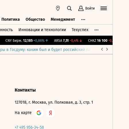
Войти
Политика
Общество
Менеджмент
нность
Инновации и технологии
Техуспех
ть
Политика
Общество
Менеджмент
CNY Бирж.
12,185
+0,86%
↑
ARSA
7,51
-0,4%
↓
CHKZ
16 100
-0,62%
↓
I
ры в Госдуму: каким был и будет российский парламент
Война н
Контакты
127018, г. Москва, ул. Полковая, д. 3, стр. 1
На карте
+7 495 956-34-58