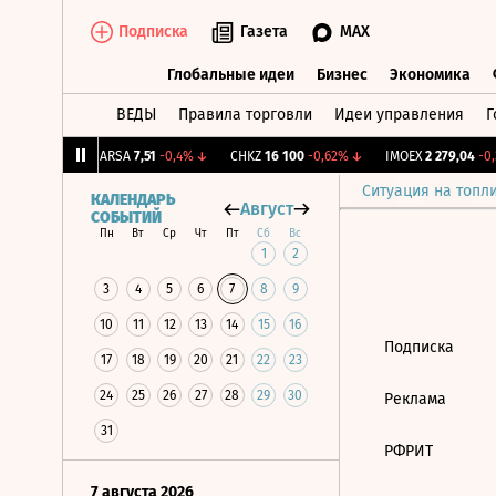
Подписка
Газета
MAX
Глобальные идеи
Бизнес
Экономика
ВЕДЫ
Правила торговли
Идеи управления
Г
Глобальные идеи
Бизнес
Экономик
85
+0,86%
↑
ARSA
7,51
-0,4%
↓
CHKZ
16 100
-0,62%
↓
IMOEX
2 279,04
-0,
Ситуация на топл
КАЛЕНДАРЬ
Август
СОБЫТИЙ
Пн
Вт
Ср
Чт
Пт
Сб
Вс
1
2
3
4
5
6
7
8
9
10
11
12
13
14
15
16
Подписка
17
18
19
20
21
22
23
24
25
26
27
28
29
30
Реклама
31
РФРИТ
7 августа 2026