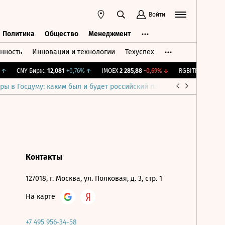
Войти
Политика
Общество
Менеджмент
нность
Инновации и технологии
Техуспех
ть
Политика
Общество
Менеджмент
↑
CNY Бирж.
12,081
+0,76%
↑
IMOEX
2 285,88
-0,69%
↓
RGBITR
776,42
+0,
ры в Госдуму: каким был и будет российский парламент
Война н
Контакты
127018, г. Москва, ул. Полковая, д. 3, стр. 1
На карте
+7 495 956-34-58