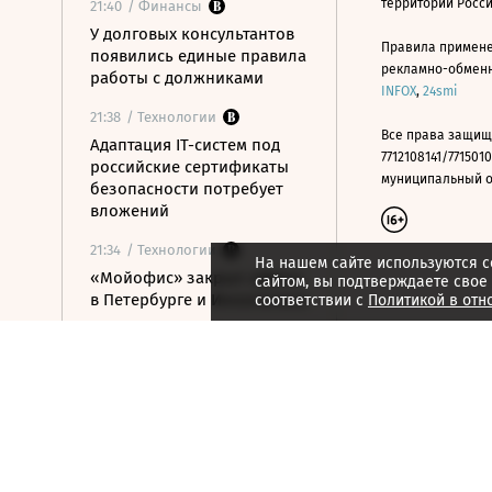
территории Росс
21:40
/ Финансы
У долговых консультантов
Правила примене
появились единые правила
рекламно-обменно
работы с должниками
INFOX
,
24smi
21:38
/ Технологии
Все права защищ
Адаптация IT-систем под
7712108141/7715010
российские сертификаты
муниципальный окр
безопасности потребует
вложений
21:34
/ Технологии
На нашем сайте используются c
«Мойофис» закрыл офисы
сайтом, вы подтверждаете свое
в Петербурге и Иннополисе
соответствии с
Политикой в отн
21:33
/ Политика
Россия поддержала
расширение
авиасообщения с
Казахстаном
21:28
/ Недвижимость