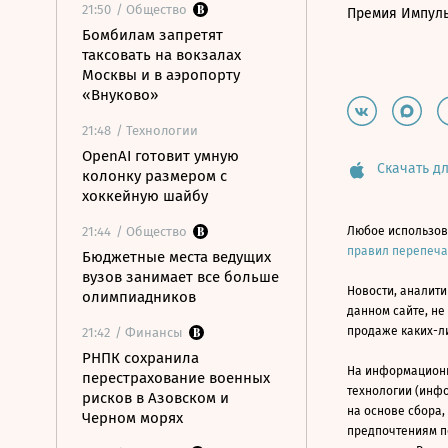
21:50
/ Общество
Премия Импул
Бомбилам запретят
таксовать на вокзалах
Москвы и в аэропорту
«Внуково»
21:48
/ Технологии
OpenAI готовит умную
Скачать дл
колонку размером с
хоккейную шайбу
21:44
/ Общество
Любое использов
правил перепеч
Бюджетные места ведущих
вузов занимает все больше
Новости, аналити
олимпиадников
данном сайте, не
продаже каких-л
21:42
/ Финансы
РНПК сохранила
На информацион
перестрахование военных
технологии (инф
рисков в Азовском и
на основе сбора,
Черном морях
предпочтениям п