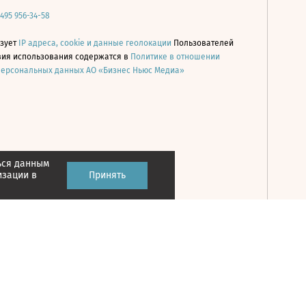
 495 956-34-58
ьзует
IP адреса, cookie и данные геолокации
Пользователей
овия использования содержатся в
Политике в отношении
персональных данных АО «Бизнес Ньюс Медиа»
ься данным
Принять
изации в