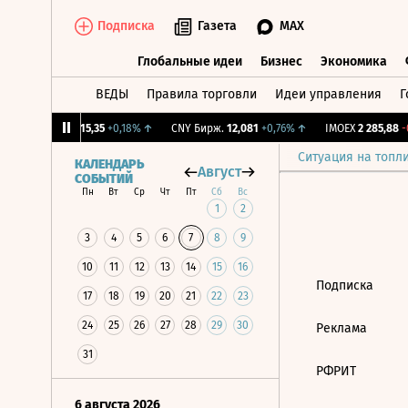
Подписка
Газета
MAX
Глобальные идеи
Бизнес
Экономика
ВЕДЫ
Правила торговли
Идеи управления
Г
Глобальные идеи
Бизнес
Экономик
7%
↓
RGBI
115,35
+0,18%
↑
CNY Бирж.
12,081
+0,76%
↑
IMOEX
2 285,88
-0
Ситуация на топл
КАЛЕНДАРЬ
Август
СОБЫТИЙ
Пн
Вт
Ср
Чт
Пт
Сб
Вс
1
2
3
4
5
6
7
8
9
10
11
12
13
14
15
16
Подписка
17
18
19
20
21
22
23
24
25
26
27
28
29
30
Реклама
31
РФРИТ
6 августа 2026