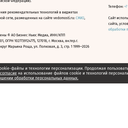
ийской Федерации).
Телефон:
+7
ния рекомендательных технологий в виджетах
й сети, размещенных на сайте vedomosti.ru:
СМИ2
,
Сайт испол
сайта, усл
обработки 
ены © АО Бизнес Ньюс Медиа, ИНН/КПП
01, ОГРН 1027739124775, 127018, г. Москва, вн.тер.г.
уг Марьина Роща, ул. Полковая, д. 3, стр. 1 1999—2026
ookie-файлы и технологии персонализации. Продолжая пользоват
согласие
на использование файлов cookie и технологий персонал
ошении обработки персональных данных.