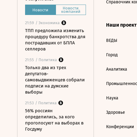
Справочник ко
Новости
Новости
компаний
21:59
/ Экономика
Наши проек
ТПП предложила изменить
процедуру банкротства для
ВЕДЫ
пострадавших от БПЛА
селлеров
Город
21:55
/ Политика
Только два из трех
Аналитика
депутатов-
самовыдвиженцев собрали
Промышленнос
подписи на думские
выборы
Наука
21:53
/ Политика
56% россиян
Здоровье
определились, за кого
проголосуют на выборах в
Конференции
Госдуму