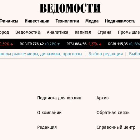
Финансы
Инвестиции
Технологии
Медиа
Недвижимость
ород
Ведомости&
Аналитика
Капитал
Страна
Промышле
а
Финансы
Инвестиции
Технологии
Медиа
Недвижимос
,69%
↓
RGBITR
776,42
+0,21%
↑
RTSI
884,56
-1,27%
↓
RGBI
115,35
+0,18%
ивном рынке: меры, динамика, прогнозы
Выбор редакции
Выбо
Подписка для юр.лиц
Архив
О компании
Обратная связь
Редакция
Справочный центр