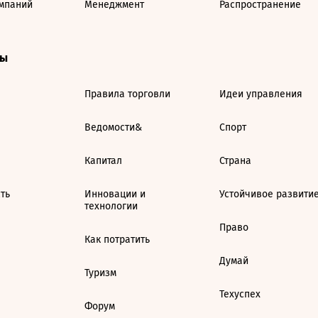
мпаний
Менеджмент
Распространение
ты
Правила торговли
Идеи управления
Ведомости&
Спорт
Капитал
Страна
ть
Инновации и
Устойчивое развити
технологии
Право
Как потратить
Думай
Туризм
Техуспех
Форум