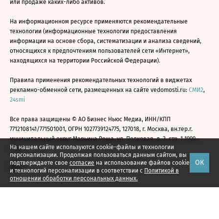
или продаже каких-либо активов.
На информационном ресурсе применяются рекомендательные
технологии (информационные технологии предоставления
информации на основе сбора, систематизации и анализа сведений,
относящихся к предпочтениям пользователей сети «Интернет»,
находящихся на территории Российской Федерации).
Правила применения рекомендательных технологий в виджетах
рекламно-обменной сети, размещенных на сайте vedomosti.ru:
СМИ2
,
24smi
Все права защищены © АО Бизнес Ньюс Медиа, ИНН/КПП
7712108141/771501001, ОГРН 1027739124775, 127018, г. Москва, вн.тер.г.
муниципальный округ Марьина Роща, ул. Полковая, д. 3, стр. 1 1999—
На нашем сайте используются cookie-файлы и технологии
2026
персонализации. Продолжая пользоваться данным сайтом, вы
ОК
подтверждаете свое
согласие
на использование файлов cookie
и технологий персонализации в соответствии с
Политикой в
отношении обработки персональных данных.