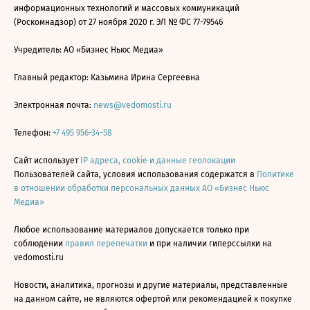
информационных технологий и массовых коммуникаций
(Роскомнадзор) от 27 ноября 2020 г. ЭЛ № ФС 77-79546
Учредитель: АО «Бизнес Ньюс Медиа»
Главный редактор: Казьмина Ирина Сергеевна
Электронная почта:
news@vedomosti.ru
Телефон:
+7 495 956-34-58
Сайт использует
IP адреса, cookie и данные геолокации
Пользователей сайта, условия использования содержатся в
Политике
в отношении обработки персональных данных АО «Бизнес Ньюс
Медиа»
Любое использование материалов допускается только при
соблюдении
правил перепечатки
и при наличии гиперссылки на
vedomosti.ru
Новости, аналитика, прогнозы и другие материалы, представленные
на данном сайте, не являются офертой или рекомендацией к покупке