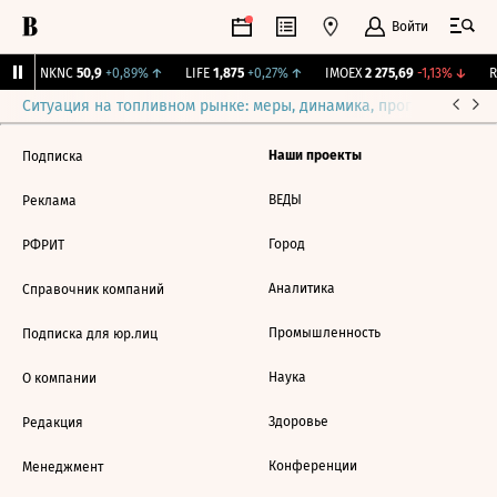
Войти
↑
NKNC
50,9
+0,89%
↑
LIFE
1,875
+0,27%
↑
IMOEX
2 275,69
-1,13%
↓
RT
Ситуация на топливном рынке: меры, динамика, прогнозы
Выб
Наши проекты
Подписка
ВЕДЫ
Реклама
Город
РФРИТ
Аналитика
Справочник компаний
Промышленность
Подписка для юр.лиц
Наука
О компании
Здоровье
Редакция
Конференции
Менеджмент