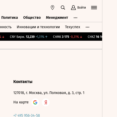
Войти
Политика
Общество
Менеджмент
нность
Инновации и технологии
Техуспех
ть
Политика
Общество
Менеджмент
↓
CNY Бирж.
12,239
+1,31%
↑
CHMK
3 175
-0,31%
↓
CHKZ
16 100
-0,62%
↓
Контакты
127018, г. Москва, ул. Полковая, д. 3, стр. 1
На карте
+7 495 956-34-58