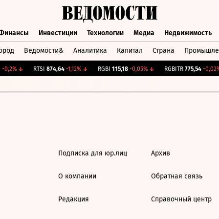
Финансы
Инвестиции
Технологии
Медиа
Недвижимость
ород
Ведомости&
Аналитика
Капитал
Страна
Промышле
а
Финансы
Инвестиции
Технологии
Медиа
Недвижимос
-0,2%
↓
RTSI
874,64
-1,12%
↓
RGBI
115,18
-0,05%
↓
RGBITR
775,54
-0,02%
Подписка для юр.лиц
Архив
О компании
Обратная связь
Редакция
Справочный центр