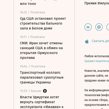
Премия Импул
млн тонн
16:23
/ Политика
Суд США остановил проект
строительства бального
зала в Белом доме
16:11
/ Политика
Скачать дл
СМИ: Иран хочет отмены
санкций США в обмен на
открытие Ормузского
Любое использов
пролива
правил перепеч
16:04
/ Политика
Новости, аналити
Транспортный коллапс
данном сайте, не
парализовал сухопутные
продаже каких-л
границы Украины
На информацион
15:59
/ Бизнес
технологии (инф
Власти Удмуртии хотят
на основе сбора,
вернуть сертификат
предпочтениям п
эксплуатанта «Ижавиа» к