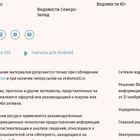
ьс
Ведомости Юг
Ведомости Северо-
Запад
я iOS
Скачать для Android
ание материалов допускается только при соблюдении
Сетевое изд
атки
и при наличии гиперссылки на vedomosti.ru
Решение Фе
ка, прогнозы и другие материалы, представленные на
информацио
 являются офертой или рекомендацией к покупке или
от 27 ноября
ибо активов.
Учредитель
ном ресурсе применяются рекомендательные
ормационные технологии предоставления информации
Главный ре
 систематизации и анализа сведений, относящихся к
ользователей сети «Интернет», находящихся на
Электронна