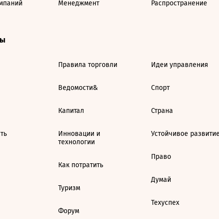
мпаний
Менеджмент
Распространение
ты
Правила торговли
Идеи управления
Ведомости&
Спорт
Капитал
Страна
ть
Инновации и
Устойчивое развити
технологии
Право
Как потратить
Думай
Туризм
Техуспех
Форум