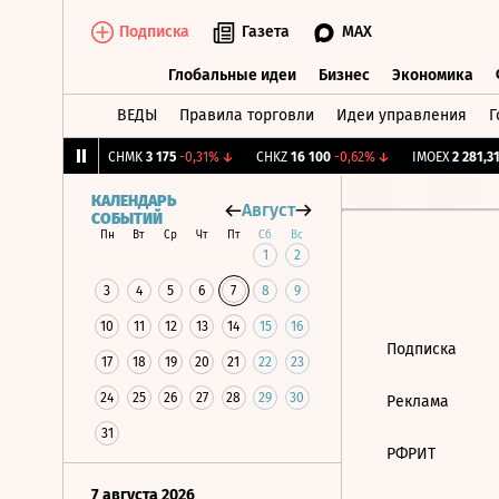
Подписка
Газета
MAX
Глобальные идеи
Бизнес
Экономика
ВЕДЫ
Правила торговли
Идеи управления
Г
Глобальные идеи
Бизнес
Экономик
,239
+1,31%
↑
CHMK
3 175
-0,31%
↓
CHKZ
16 100
-0,62%
↓
IMOEX
2 281,31
КАЛЕНДАРЬ
Август
СОБЫТИЙ
Пн
Вт
Ср
Чт
Пт
Сб
Вс
1
2
3
4
5
6
7
8
9
10
11
12
13
14
15
16
Подписка
17
18
19
20
21
22
23
24
25
26
27
28
29
30
Реклама
31
РФРИТ
7 августа 2026