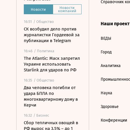
Справочник ко
Новости
Новости
компаний
16:51
/ Общество
Наши проек
СК возбудил дело против
журналистки Гордеевой за
ВЕДЫ
публикации в Telegram
16:46
/ Политика
Город
The Atlantic: Маск запретил
Украине использовать
Аналитика
Starlink для ударов по РФ
Промышленнос
16:35
/ Общество
Два человека погибли от
Наука
удара БПЛА по
многоквартирному дому в
Керчи
Здоровье
16:32
/ Бизнес
Конференции
Сбор тепличных овощей в
РФ вырос на 3,5% – до 1