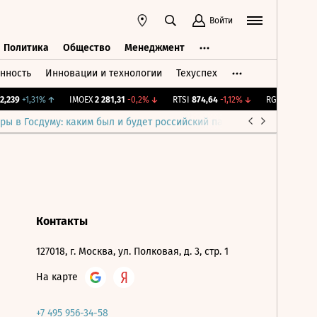
Войти
Политика
Общество
Менеджмент
нность
Инновации и технологии
Техуспех
ть
Политика
Общество
Менеджмент
,239
+1,31%
↑
IMOEX
2 281,31
-0,2%
↓
RTSI
874,64
-1,12%
↓
RGBI
115,17
-0
ры в Госдуму: каким был и будет российский парламент
Война н
Контакты
127018, г. Москва, ул. Полковая, д. 3, стр. 1
На карте
+7 495 956-34-58