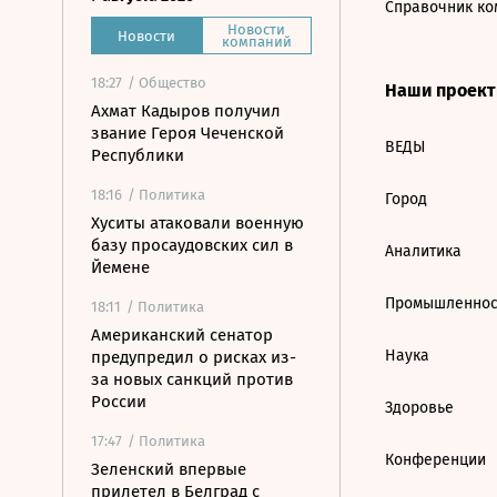
Справочник ко
Новости
Новости
компаний
18:27
/ Общество
Наши проек
Ахмат Кадыров получил
звание Героя Чеченской
ВЕДЫ
Республики
18:16
/ Политика
Город
Хуситы атаковали военную
базу просаудовских сил в
Аналитика
Йемене
Промышленнос
18:11
/ Политика
Американский сенатор
Наука
предупредил о рисках из-
за новых санкций против
России
Здоровье
17:47
/ Политика
Конференции
Зеленский впервые
прилетел в Белград с