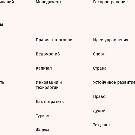
мпаний
Менеджмент
Распространение
ты
Правила торговли
Идеи управления
Ведомости&
Спорт
Капитал
Страна
ть
Инновации и
Устойчивое развити
технологии
Право
Как потратить
Думай
Туризм
Техуспех
Форум