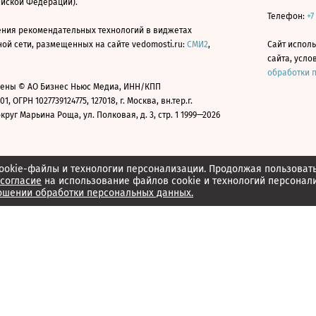
ийской Федерации).
Телефон:
+7
ния рекомендательных технологий в виджетах
й сети, размещенных на сайте vedomosti.ru:
СМИ2
,
Сайт испол
сайта, усл
обработки 
ены © АО Бизнес Ньюс Медиа, ИНН/КПП
01, ОГРН 1027739124775, 127018, г. Москва, вн.тер.г.
уг Марьина Роща, ул. Полковая, д. 3, стр. 1 1999—2026
ookie-файлы и технологии персонализации. Продолжая пользоват
согласие
на использование файлов cookie и технологий персонал
ошении обработки персональных данных.