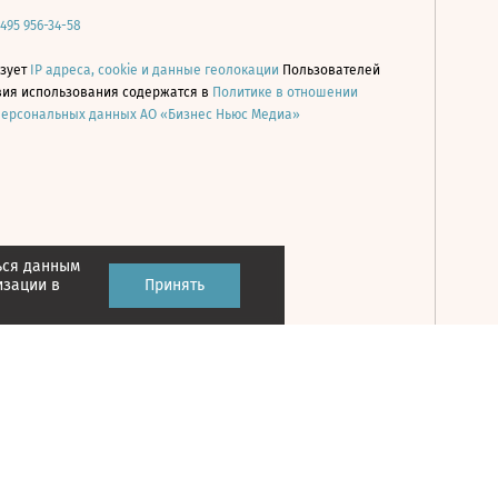
 495 956-34-58
ьзует
IP адреса, cookie и данные геолокации
Пользователей
овия использования содержатся в
Политике в отношении
персональных данных АО «Бизнес Ньюс Медиа»
ься данным
Принять
изации в