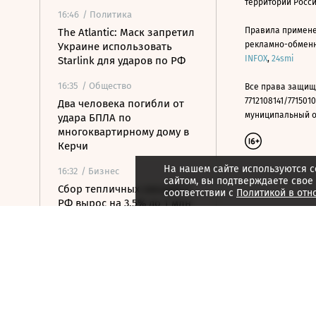
территории Росс
16:46
/ Политика
Правила примене
The Atlantic: Маск запретил
рекламно-обменно
Украине использовать
INFOX
,
24smi
Starlink для ударов по РФ
16:35
/ Общество
Все права защищ
7712108141/7715010
Два человека погибли от
муниципальный окр
удара БПЛА по
многоквартирному дому в
Керчи
На нашем сайте используются c
16:32
/ Бизнес
сайтом, вы подтверждаете свое
Сбор тепличных овощей в
соответствии с
Политикой в отн
РФ вырос на 3,5% до 1 млн
тонн
16:23
/ Политика
Суд США остановил проект
строительства бального
зала в Белом доме
16:11
/ Политика