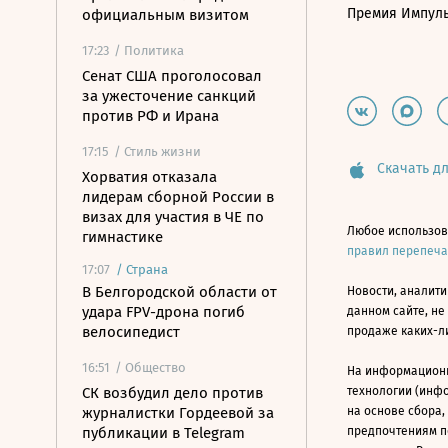
Премия Импул
официальным визитом
17:23
/ Политика
Сенат США проголосовал
за ужесточение санкций
против РФ и Ирана
17:15
/ Стиль жизни
Скачать дл
Хорватия отказала
лидерам сборной России в
визах для участия в ЧЕ по
Любое использов
гимнастике
правил перепеч
17:07
/
Страна
В Белгородской области от
Новости, аналити
удара FPV-дрона погиб
данном сайте, не
велосипедист
продаже каких-л
16:51
/ Общество
На информацион
СК возбудил дело против
технологии (инф
журналистки Гордеевой за
на основе сбора,
публикации в Telegram
предпочтениям п