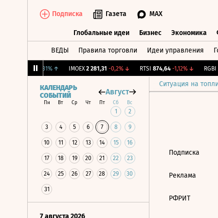
Подписка
Газета
MAX
Глобальные идеи
Бизнес
Экономика
ВЕДЫ
Правила торговли
Идеи управления
Г
Глобальные идеи
Бизнес
Экономик
ирж.
12,239
+1,31%
↑
IMOEX
2 281,31
-0,2%
↓
RTSI
874,64
-1,12%
↓
RGBI
1
Ситуация на топл
КАЛЕНДАРЬ
Август
СОБЫТИЙ
Пн
Вт
Ср
Чт
Пт
Сб
Вс
1
2
3
4
5
6
7
8
9
10
11
12
13
14
15
16
Подписка
17
18
19
20
21
22
23
24
25
26
27
28
29
30
Реклама
31
РФРИТ
7 августа 2026