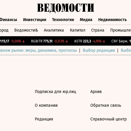
Финансы
Инвестиции
Технологии
Медиа
Недвижимость
ород
Ведомости&
Аналитика
Капитал
Страна
Промышле
а
Финансы
Инвестиции
Технологии
Медиа
Недвижимос
15,17
-0,06%
↓
RGBITR
775,51
-0,03%
↓
ASTR
223,3
-4,16%
↓
CNY Бирж.
12
ивном рынке: меры, динамика, прогнозы
Выбор редакции
Выбо
Подписка для юр.лиц
Архив
О компании
Обратная связь
Редакция
Справочный центр