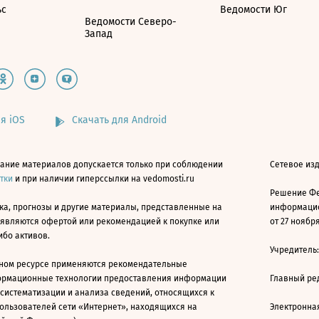
ьс
Ведомости Юг
Ведомости Северо-
Запад
я iOS
Скачать для Android
ание материалов допускается только при соблюдении
Сетевое изд
атки
и при наличии гиперссылки на vedomosti.ru
Решение Фе
ка, прогнозы и другие материалы, представленные на
информацио
 являются офертой или рекомендацией к покупке или
от 27 ноября
ибо активов.
Учредитель
ном ресурсе применяются рекомендательные
ормационные технологии предоставления информации
Главный ре
 систематизации и анализа сведений, относящихся к
ользователей сети «Интернет», находящихся на
Электронна