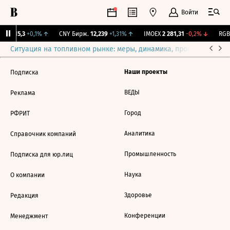
Войти
GBI
115,3
+0,1%
↑
CNY Бирж.
12,239
+1,31%
↑
IMOEX
2 281,31
-0,2%
↓
RGBI
Ситуация на топливном рынке: меры, динамика, прогнозы
Выб
Наши проекты
Подписка
ВЕДЫ
Реклама
Город
РФРИТ
Аналитика
Справочник компаний
Промышленность
Подписка для юр.лиц
Наука
О компании
Здоровье
Редакция
Конференции
Менеджмент