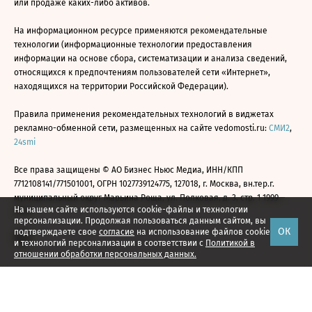
или продаже каких-либо активов.
На информационном ресурсе применяются рекомендательные
технологии (информационные технологии предоставления
информации на основе сбора, систематизации и анализа сведений,
относящихся к предпочтениям пользователей сети «Интернет»,
находящихся на территории Российской Федерации).
Правила применения рекомендательных технологий в виджетах
рекламно-обменной сети, размещенных на сайте vedomosti.ru:
СМИ2
,
24smi
Все права защищены © АО Бизнес Ньюс Медиа, ИНН/КПП
7712108141/771501001, ОГРН 1027739124775, 127018, г. Москва, вн.тер.г.
муниципальный округ Марьина Роща, ул. Полковая, д. 3, стр. 1 1999—
На нашем сайте используются cookie-файлы и технологии
2026
персонализации. Продолжая пользоваться данным сайтом, вы
ОК
подтверждаете свое
согласие
на использование файлов cookie
и технологий персонализации в соответствии с
Политикой в
отношении обработки персональных данных.