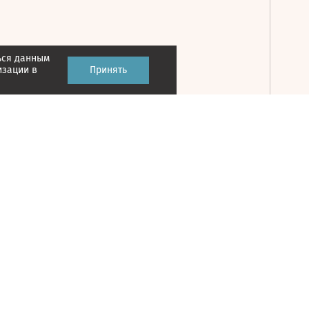
ься данным
Принять
изации в