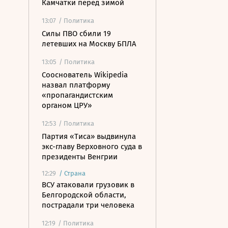
Камчатки перед зимой
13:07
/ Политика
Силы ПВО сбили 19
летевших на Москву БПЛА
13:05
/ Политика
Сооснователь Wikipedia
назвал платформу
«пропагандистским
органом ЦРУ»
12:53
/ Политика
Партия «Тиса» выдвинула
экс-главу Верховного суда в
президенты Венгрии
12:29
/
Страна
ВСУ атаковали грузовик в
Белгородской области,
пострадали три человека
12:19
/ Политика