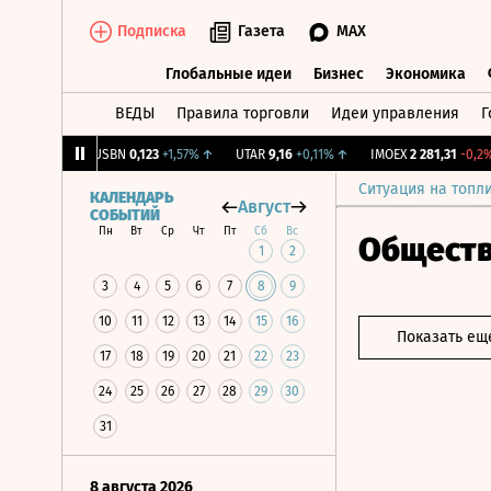
Подписка
Газета
MAX
Глобальные идеи
Бизнес
Экономика
ВЕДЫ
Правила торговли
Идеи управления
Г
Глобальные идеи
Бизнес
Экономик
+1,31%
↑
USBN
0,123
+1,57%
↑
UTAR
9,16
+0,11%
↑
IMOEX
2 281,31
-0,2%
↓
Ситуация на топл
КАЛЕНДАРЬ
Август
СОБЫТИЙ
Пн
Вт
Ср
Чт
Пт
Сб
Вс
Общест
1
2
3
4
5
6
7
8
9
10
11
12
13
14
15
16
Показать ещ
17
18
19
20
21
22
23
24
25
26
27
28
29
30
31
8 августа 2026