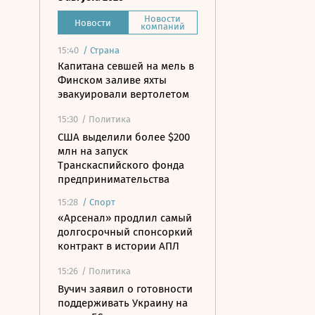
Новости
Новости
компаний
15:40
/
Страна
Капитана севшей на мель в
Финском заливе яхты
эвакуировали вертолетом
15:30
/ Политика
США выделили более $200
млн на запуск
Транскаспийского фонда
предпринимательства
15:28
/
Спорт
«Арсенал» продлил самый
долгосрочный спонсоркий
контракт в истории АПЛ
15:26
/ Политика
Вучич заявил о готовности
поддерживать Украину на