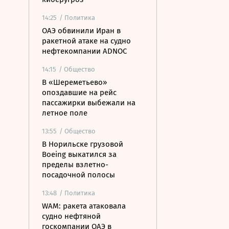
14:25
/ Политика
ОАЭ обвинили Иран в
ракетной атаке на судно
нефтекомпании ADNOC
14:15
/ Общество
В «Шереметьево»
опоздавшие на рейс
пассажирки выбежали на
летное поле
13:55
/ Общество
В Норильске грузовой
Boeing выкатился за
пределы взлетно-
посадочной полосы
13:48
/ Политика
WAM: ракета атаковала
судно нефтяной
госкомпании ОАЭ в