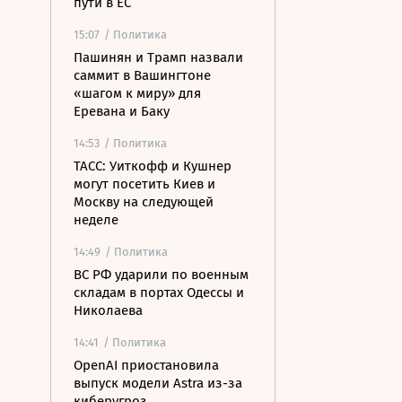
пути в ЕС
15:07
/ Политика
Пашинян и Трамп назвали
саммит в Вашингтоне
«шагом к миру» для
Еревана и Баку
14:53
/ Политика
ТАСС: Уиткофф и Кушнер
могут посетить Киев и
Москву на следующей
неделе
14:49
/ Политика
ВС РФ ударили по военным
складам в портах Одессы и
Николаева
14:41
/ Политика
OpenAI приостановила
выпуск модели Astra из-за
киберугроз