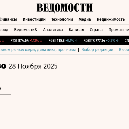
Финансы
Инвестиции
Технологии
Медиа
Недвижимость
ород
Ведомости&
Аналитика
Капитал
Страна
Промышле
а
Финансы
Инвестиции
Технологии
Медиа
Недвижимос
RTSI
874,64
-1,12%
↓
RGBI
115,3
+0,1%
↑
RGBITR
777,14
+0,2%
↑
CNY Б
ивном рынке: меры, динамика, прогнозы
Выбор редакции
Выбо
во
28 Ноября 2025
е