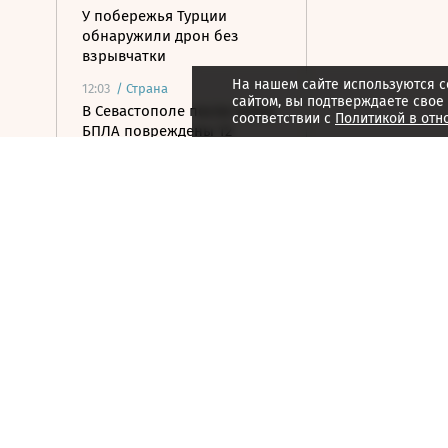
У побережья Турции
обнаружили дрон без
взрывчатки
На нашем сайте используются c
12:03
/
Страна
сайтом, вы подтверждаете свое
В Севастополе после атаки
соответствии с
Политикой в отн
БПЛА повреждены 12
многоквартирных домов
11:49
/ Политика
ЗАЭС в третий раз за
неделю потеряла внешнее
электроснабжение
11:47
/ Политика
Дрон взорвался в Болгарии
вблизи газопровода
11:29
/ Политика
Медведев: переговоры по
конфликту Грузии и
Южной Осетии были