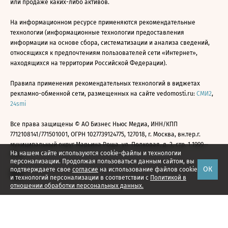
или продаже каких-либо активов.
На информационном ресурсе применяются рекомендательные
технологии (информационные технологии предоставления
информации на основе сбора, систематизации и анализа сведений,
относящихся к предпочтениям пользователей сети «Интернет»,
находящихся на территории Российской Федерации).
Правила применения рекомендательных технологий в виджетах
рекламно-обменной сети, размещенных на сайте vedomosti.ru:
СМИ2
,
24smi
Все права защищены © АО Бизнес Ньюс Медиа, ИНН/КПП
7712108141/771501001, ОГРН 1027739124775, 127018, г. Москва, вн.тер.г.
муниципальный округ Марьина Роща, ул. Полковая, д. 3, стр. 1 1999—
На нашем сайте используются cookie-файлы и технологии
2026
персонализации. Продолжая пользоваться данным сайтом, вы
ОК
подтверждаете свое
согласие
на использование файлов cookie
и технологий персонализации в соответствии с
Политикой в
отношении обработки персональных данных.