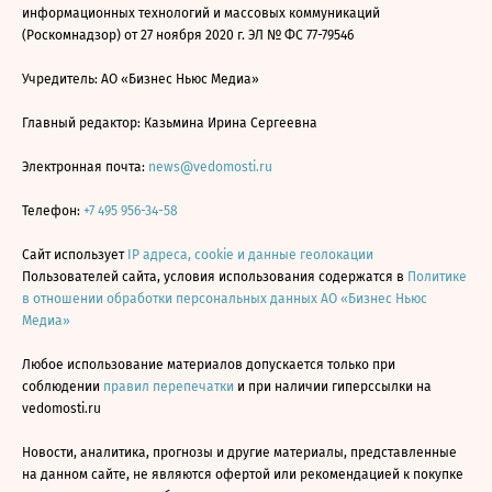
информационных технологий и массовых коммуникаций
(Роскомнадзор) от 27 ноября 2020 г. ЭЛ № ФС 77-79546
Учредитель: АО «Бизнес Ньюс Медиа»
Главный редактор: Казьмина Ирина Сергеевна
Электронная почта:
news@vedomosti.ru
Телефон:
+7 495 956-34-58
Сайт использует
IP адреса, cookie и данные геолокации
Пользователей сайта, условия использования содержатся в
Политике
в отношении обработки персональных данных АО «Бизнес Ньюс
Медиа»
Любое использование материалов допускается только при
соблюдении
правил перепечатки
и при наличии гиперссылки на
vedomosti.ru
Новости, аналитика, прогнозы и другие материалы, представленные
на данном сайте, не являются офертой или рекомендацией к покупке