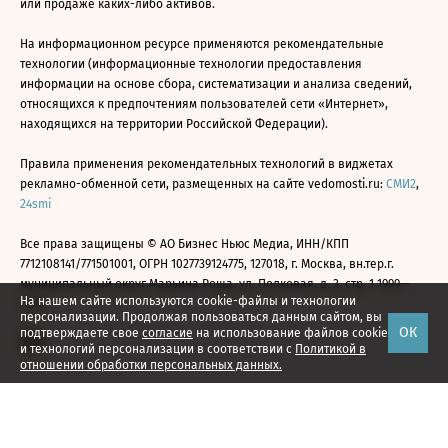
или продаже каких-либо активов.
На информационном ресурсе применяются рекомендательные
технологии (информационные технологии предоставления
информации на основе сбора, систематизации и анализа сведений,
относящихся к предпочтениям пользователей сети «Интернет»,
находящихся на территории Российской Федерации).
Правила применения рекомендательных технологий в виджетах
рекламно-обменной сети, размещенных на сайте vedomosti.ru:
СМИ2
,
24smi
Все права защищены © АО Бизнес Ньюс Медиа, ИНН/КПП
7712108141/771501001, ОГРН 1027739124775, 127018, г. Москва, вн.тер.г.
муниципальный округ Марьина Роща, ул. Полковая, д. 3, стр. 1 1999—
На нашем сайте используются cookie-файлы и технологии
2026
персонализации. Продолжая пользоваться данным сайтом, вы
ОК
подтверждаете свое
согласие
на использование файлов cookie
и технологий персонализации в соответствии с
Политикой в
отношении обработки персональных данных.