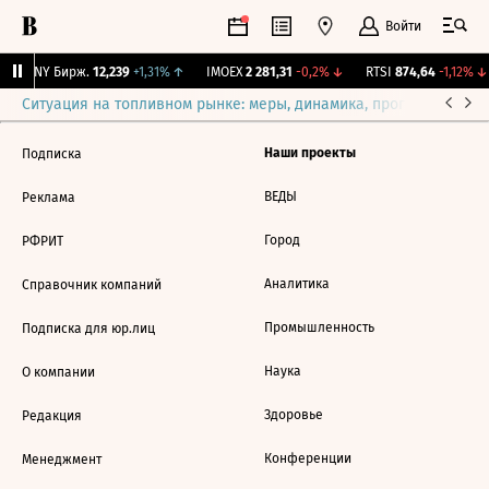
Войти
CNY Бирж.
12,239
+1,31%
↑
IMOEX
2 281,31
-0,2%
↓
RTSI
874,64
-1,12%
↓
Ситуация на топливном рынке: меры, динамика, прогнозы
Выб
Наши проекты
Подписка
ВЕДЫ
Реклама
Город
РФРИТ
Аналитика
Справочник компаний
Промышленность
Подписка для юр.лиц
Наука
О компании
Здоровье
Редакция
Конференции
Менеджмент