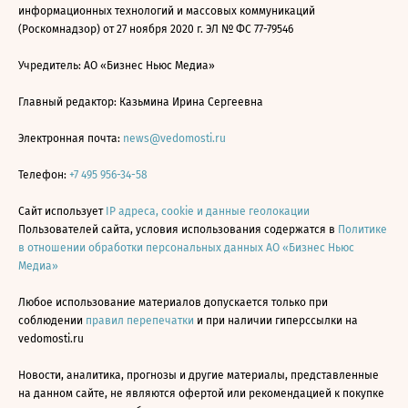
информационных технологий и массовых коммуникаций
(Роскомнадзор) от 27 ноября 2020 г. ЭЛ № ФС 77-79546
Учредитель: АО «Бизнес Ньюс Медиа»
Главный редактор: Казьмина Ирина Сергеевна
Электронная почта:
news@vedomosti.ru
Телефон:
+7 495 956-34-58
Сайт использует
IP адреса, cookie и данные геолокации
Пользователей сайта, условия использования содержатся в
Политике
в отношении обработки персональных данных АО «Бизнес Ньюс
Медиа»
Любое использование материалов допускается только при
соблюдении
правил перепечатки
и при наличии гиперссылки на
vedomosti.ru
Новости, аналитика, прогнозы и другие материалы, представленные
на данном сайте, не являются офертой или рекомендацией к покупке