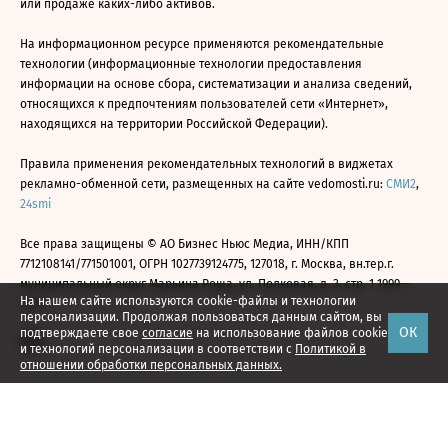
или продаже каких-либо активов.
На информационном ресурсе применяются рекомендательные
технологии (информационные технологии предоставления
информации на основе сбора, систематизации и анализа сведений,
относящихся к предпочтениям пользователей сети «Интернет»,
находящихся на территории Российской Федерации).
Правила применения рекомендательных технологий в виджетах
рекламно-обменной сети, размещенных на сайте vedomosti.ru:
СМИ2
,
24smi
Все права защищены © АО Бизнес Ньюс Медиа, ИНН/КПП
7712108141/771501001, ОГРН 1027739124775, 127018, г. Москва, вн.тер.г.
муниципальный округ Марьина Роща, ул. Полковая, д. 3, стр. 1 1999—
На нашем сайте используются cookie-файлы и технологии
2026
персонализации. Продолжая пользоваться данным сайтом, вы
ОК
подтверждаете свое
согласие
на использование файлов cookie
и технологий персонализации в соответствии с
Политикой в
отношении обработки персональных данных.