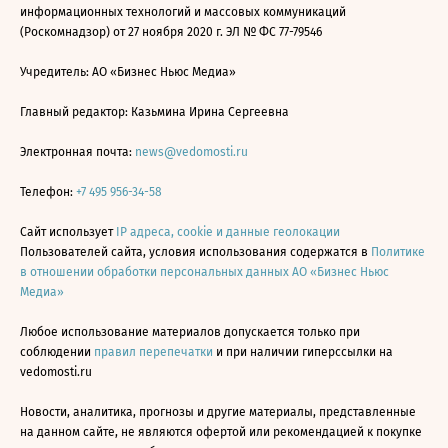
информационных технологий и массовых коммуникаций
(Роскомнадзор) от 27 ноября 2020 г. ЭЛ № ФС 77-79546
Учредитель: АО «Бизнес Ньюс Медиа»
Главный редактор: Казьмина Ирина Сергеевна
Электронная почта:
news@vedomosti.ru
Телефон:
+7 495 956-34-58
Сайт использует
IP адреса, cookie и данные геолокации
Пользователей сайта, условия использования содержатся в
Политике
в отношении обработки персональных данных АО «Бизнес Ньюс
Медиа»
Любое использование материалов допускается только при
соблюдении
правил перепечатки
и при наличии гиперссылки на
vedomosti.ru
Новости, аналитика, прогнозы и другие материалы, представленные
на данном сайте, не являются офертой или рекомендацией к покупке