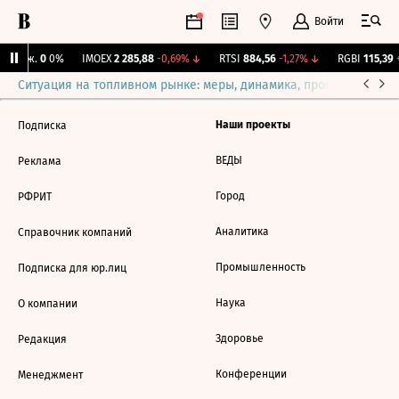
Войти
 Бирж.
0
0%
IMOEX
2 285,88
-0,69%
↓
RTSI
884,56
-1,27%
↓
RGBI
115,39
+
Ситуация на топливном рынке: меры, динамика, прогнозы
Выб
Наши проекты
Подписка
ВЕДЫ
Реклама
Город
РФРИТ
Аналитика
Справочник компаний
Промышленность
Подписка для юр.лиц
Наука
О компании
Здоровье
Редакция
Конференции
Менеджмент