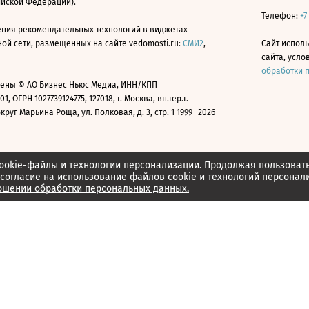
ийской Федерации).
Телефон:
+7
ния рекомендательных технологий в виджетах
й сети, размещенных на сайте vedomosti.ru:
СМИ2
,
Сайт испол
сайта, усл
обработки 
ены © АО Бизнес Ньюс Медиа, ИНН/КПП
01, ОГРН 1027739124775, 127018, г. Москва, вн.тер.г.
уг Марьина Роща, ул. Полковая, д. 3, стр. 1 1999—2026
ookie-файлы и технологии персонализации. Продолжая пользоват
согласие
на использование файлов cookie и технологий персонал
ошении обработки персональных данных.