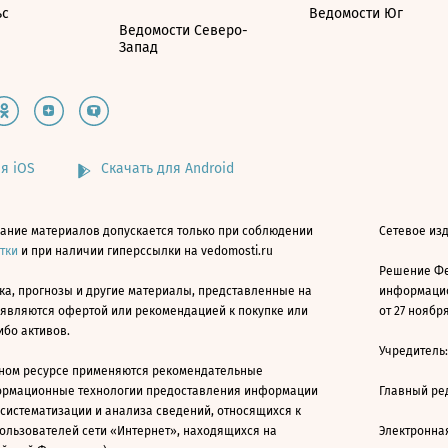
ьс
Ведомости Юг
Ведомости Северо-
Запад
я iOS
Скачать для Android
ание материалов допускается только при соблюдении
Сетевое изд
атки
и при наличии гиперссылки на vedomosti.ru
Решение Фе
ка, прогнозы и другие материалы, представленные на
информацио
 являются офертой или рекомендацией к покупке или
от 27 ноября
ибо активов.
Учредитель
ном ресурсе применяются рекомендательные
ормационные технологии предоставления информации
Главный ре
 систематизации и анализа сведений, относящихся к
ользователей сети «Интернет», находящихся на
Электронна