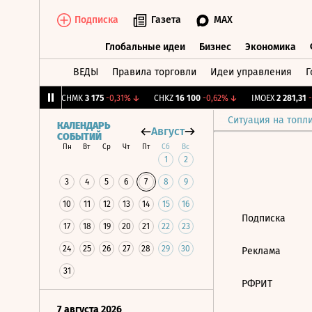
Подписка
Газета
MAX
Глобальные идеи
Бизнес
Экономика
ВЕДЫ
Правила торговли
Идеи управления
Г
Глобальные идеи
Бизнес
Экономик
39
+1,31%
↑
CHMK
3 175
-0,31%
↓
CHKZ
16 100
-0,62%
↓
IMOEX
2 281,31
-0
Ситуация на топл
КАЛЕНДАРЬ
Август
СОБЫТИЙ
Пн
Вт
Ср
Чт
Пт
Сб
Вс
1
2
3
4
5
6
7
8
9
10
11
12
13
14
15
16
Подписка
17
18
19
20
21
22
23
24
25
26
27
28
29
30
Реклама
31
РФРИТ
7 августа 2026