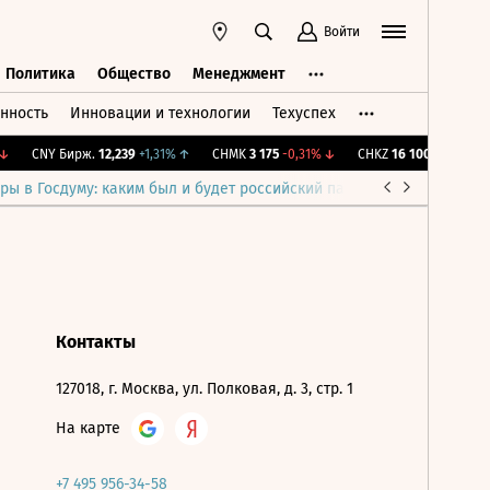
Войти
Политика
Общество
Менеджмент
нность
Инновации и технологии
Техуспех
ть
Политика
Общество
Менеджмент
CNY Бирж.
12,239
+1,31%
↑
CHMK
3 175
-0,31%
↓
CHKZ
16 100
-0,62%
↓
ры в Госдуму: каким был и будет российский парламент
Война н
Контакты
127018, г. Москва, ул. Полковая, д. 3, стр. 1
На карте
+7 495 956-34-58