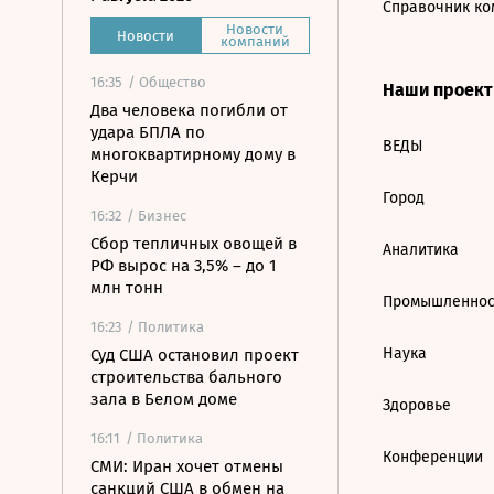
Справочник ко
Новости
Новости
компаний
16:35
/ Общество
Наши проек
Два человека погибли от
удара БПЛА по
ВЕДЫ
многоквартирному дому в
Керчи
Город
16:32
/ Бизнес
Сбор тепличных овощей в
Аналитика
РФ вырос на 3,5% – до 1
млн тонн
Промышленнос
16:23
/ Политика
Наука
Суд США остановил проект
строительства бального
зала в Белом доме
Здоровье
16:11
/ Политика
Конференции
СМИ: Иран хочет отмены
санкций США в обмен на