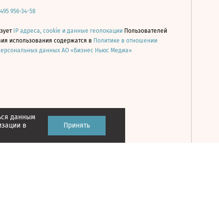
 495 956-34-58
ьзует
IP адреса, cookie и данные геолокации
Пользователей
овия использования содержатся в
Политике в отношении
персональных данных АО «Бизнес Ньюс Медиа»
ься данным
Принять
изации в