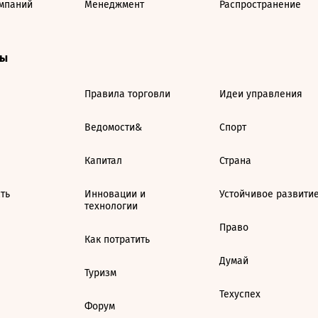
мпаний
Менеджмент
Распространение
ты
Правила торговли
Идеи управления
Ведомости&
Спорт
Капитал
Страна
ть
Инновации и
Устойчивое развити
технологии
Право
Как потратить
Думай
Туризм
Техуспех
Форум