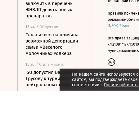
территории Росс
включить в перечень
ЖНВЛП девять новых
Правила примене
препаратов
рекламно-обменно
INFOX
,
24smi
15:44
/ Общество
Стала известна причина
Все права защищ
возможной депортации
7712108141/7715010
семьи «Веселого
муниципальный окр
молочника» Уолкера
15:36
/ Стиль жизни
ISU допустил Валиеву и
На нашем сайте используются c
Трусову к турнирам в
сайтом, вы подтверждаете свое
нейтральном статусе
соответствии с
Политикой в отн
15:25
/ Политика
Беспилотники атаковали
турецкий сухогруз у
Новороссийска
15:24
/ Бизнес
АНО ЦЭ предложила