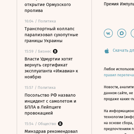
Премия Импул
открытие Ормузского
пролива
16:04
/ Политика
Транспортный коллапс
парализовал сухопутные
границы Украины
Скачать дл
15:59
/ Бизнес
Власти Удмуртии хотят
вернуть сертификат
Любое использов
эксплуатанта «Ижавиа» к
правил перепеч
ноябрю
Новости, аналити
15:57
/ Политика
данном сайте, не
Посольство РФ назвало
продаже каких-л
инцидент с самолетом и
БПЛА в Лейпциге
На информацион
провокацией
технологии (инф
на основе сбора,
15:54
/ Общество
предпочтениям п
Минздрав рекомендовал