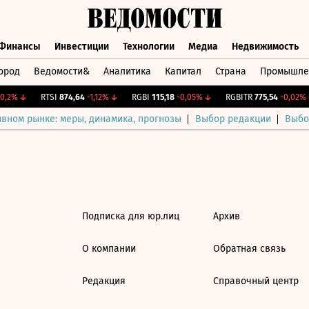
Финансы
Инвестиции
Технологии
Медиа
Недвижимость
ород
Ведомости&
Аналитика
Капитал
Страна
Промышле
а
Финансы
Инвестиции
Технологии
Медиа
Недвижимос
,2%
↓
RTSI
874,64
-1,12%
↓
RGBI
115,18
-0,05%
↓
RGBITR
775,54
-0,02%
↓
ивном рынке: меры, динамика, прогнозы
Выбор редакции
Выбо
Подписка для юр.лиц
Архив
О компании
Обратная связь
Редакция
Справочный центр