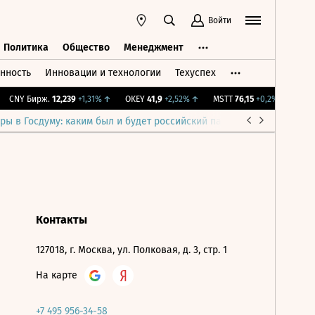
Войти
Политика
Общество
Менеджмент
нность
Инновации и технологии
Техуспех
ть
Политика
Общество
Менеджмент
CNY Бирж.
12,239
+1,31%
↑
OKEY
41,9
+2,52%
↑
MSTT
76,15
+0,2%
↑
IMOE
ры в Госдуму: каким был и будет российский парламент
Война н
Контакты
127018, г. Москва, ул. Полковая, д. 3, стр. 1
На карте
+7 495 956-34-58