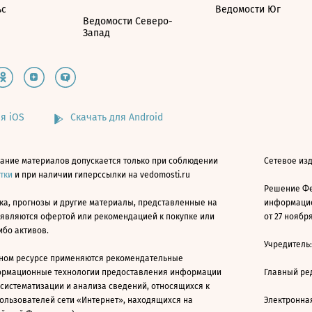
ьс
Ведомости Юг
Ведомости Северо-
Запад
я iOS
Скачать для Android
ание материалов допускается только при соблюдении
Сетевое изд
атки
и при наличии гиперссылки на vedomosti.ru
Решение Фе
ка, прогнозы и другие материалы, представленные на
информацио
 являются офертой или рекомендацией к покупке или
от 27 ноября
ибо активов.
Учредитель
ном ресурсе применяются рекомендательные
ормационные технологии предоставления информации
Главный ре
 систематизации и анализа сведений, относящихся к
ользователей сети «Интернет», находящихся на
Электронна