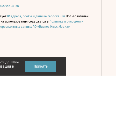
 495 956-34-58
ьзует
IP адреса, cookie и данные геолокации
Пользователей
овия использования содержатся в
Политике в отношении
персональных данных АО «Бизнес Ньюс Медиа»
ься данным
Принять
изации в