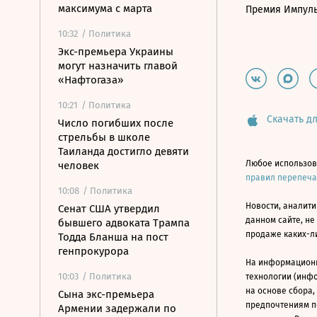
максимума с марта
Премия Импул
10:32
/ Политика
Экс-премьера Украины
могут назначить главой
«Нафтогаза»
10:21
/ Политика
Скачать дл
Число погибших после
стрельбы в школе
Таиланда достигло девяти
Любое использов
человек
правил перепеч
10:08
/ Политика
Новости, аналити
Сенат США утвердил
данном сайте, не
бывшего адвоката Трампа
продаже каких-л
Тодда Бланша на пост
генпрокурора
На информацион
10:03
/ Политика
технологии (инф
на основе сбора,
Сына экс-премьера
предпочтениям п
Армении задержали по