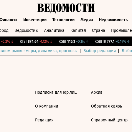
Финансы
Инвестиции
Технологии
Медиа
Недвижимость
ород
Ведомости&
Аналитика
Капитал
Страна
Промышле
а
Финансы
Инвестиции
Технологии
Медиа
Недвижимос
-0,2%
↓
RTSI
874,64
-1,12%
↓
RGBI
115,3
+0,1%
↑
RGBITR
777,1
+0,19%
↑
ивном рынке: меры, динамика, прогнозы
Выбор редакции
Выбо
Подписка для юр.лиц
Архив
О компании
Обратная связь
Редакция
Справочный центр