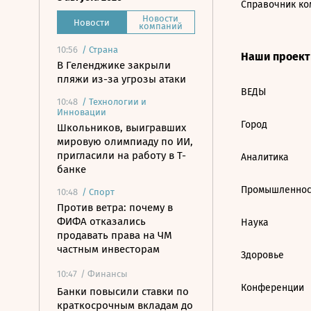
Справочник ко
Новости
Новости
компаний
10:56
/
Страна
Наши проек
В Геленджике закрыли
пляжи из-за угрозы атаки
ВЕДЫ
10:48
/
Технологии и
Инновации
Город
Школьников, выигравших
мировую олимпиаду по ИИ,
пригласили на работу в Т-
Аналитика
банке
Промышленнос
10:48
/
Спорт
Против ветра: почему в
ФИФА отказались
Наука
продавать права на ЧМ
частным инвесторам
Здоровье
10:47
/ Финансы
Конференции
Банки повысили ставки по
краткосрочным вкладам до