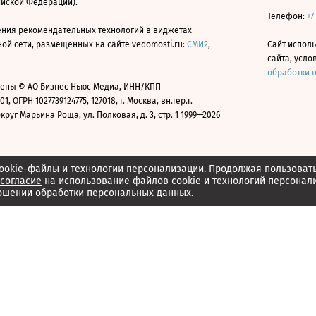
ийской Федерации).
Телефон:
+7
ния рекомендательных технологий в виджетах
й сети, размещенных на сайте vedomosti.ru:
СМИ2
,
Сайт испол
сайта, усл
обработки 
ены © АО Бизнес Ньюс Медиа, ИНН/КПП
01, ОГРН 1027739124775, 127018, г. Москва, вн.тер.г.
уг Марьина Роща, ул. Полковая, д. 3, стр. 1 1999—2026
ookie-файлы и технологии персонализации. Продолжая пользоват
согласие
на использование файлов cookie и технологий персонал
ошении обработки персональных данных.