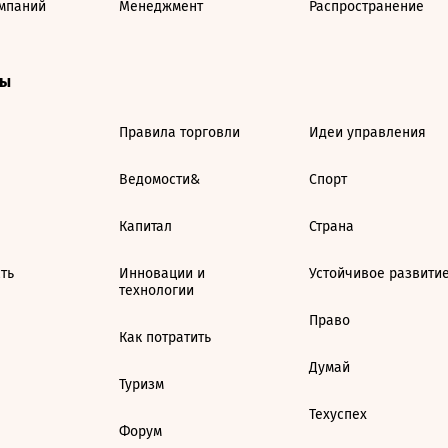
мпаний
Менеджмент
Распространение
ты
Правила торговли
Идеи управления
Ведомости&
Спорт
Капитал
Страна
ть
Инновации и
Устойчивое развити
технологии
Право
Как потратить
Думай
Туризм
Техуспех
Форум