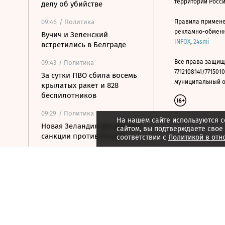
территории Росс
делу об убийстве
09:46
/ Политика
Правила примене
рекламно-обменно
Вучич и Зеленский
INFOX
,
24smi
встретились в Белграде
Все права защищ
09:43
/ Политика
7712108141/7715010
За сутки ПВО сбила восемь
муниципальный окр
крылатых ракет и 828
беспилотников
09:29
/ Политика
На нашем сайте используются c
Новая Зеландия расширила
сайтом, вы подтверждаете свое
санкции против России
соответствии с
Политикой в отн
09:21
/ Политика
Армия Россия установила
контроль над Ивановкой в
Харьковской области
09:19
/ Стиль жизни
World Skate допустила