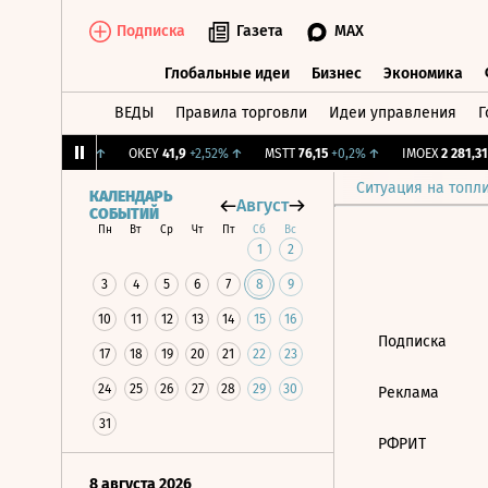
Подписка
Газета
MAX
Глобальные идеи
Бизнес
Экономика
ВЕДЫ
Правила торговли
Идеи управления
Г
Глобальные идеи
Бизнес
Экономик
.
12,239
+1,31%
↑
OKEY
41,9
+2,52%
↑
MSTT
76,15
+0,2%
↑
IMOEX
2 281,31
Ситуация на топл
КАЛЕНДАРЬ
Август
СОБЫТИЙ
Пн
Вт
Ср
Чт
Пт
Сб
Вс
1
2
3
4
5
6
7
8
9
10
11
12
13
14
15
16
Подписка
17
18
19
20
21
22
23
24
25
26
27
28
29
30
Реклама
31
РФРИТ
8 августа 2026