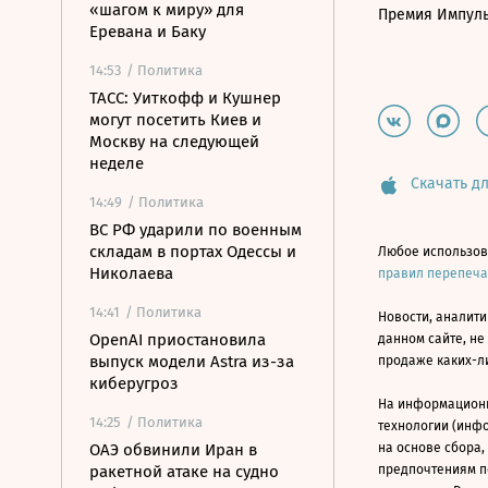
«шагом к миру» для
Премия Импул
Еревана и Баку
14:53
/ Политика
ТАСС: Уиткофф и Кушнер
могут посетить Киев и
Москву на следующей
неделе
Скачать дл
14:49
/ Политика
ВС РФ ударили по военным
складам в портах Одессы и
Любое использов
Николаева
правил перепеч
14:41
/ Политика
Новости, аналити
OpenAI приостановила
данном сайте, не
выпуск модели Astra из-за
продаже каких-л
киберугроз
На информацион
14:25
/ Политика
технологии (инф
ОАЭ обвинили Иран в
на основе сбора,
ракетной атаке на судно
предпочтениям п