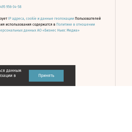
 495 956-34-58
ьзует
IP адреса, cookie и данные геолокации
Пользователей
овия использования содержатся в
Политике в отношении
персональных данных АО «Бизнес Ньюс Медиа»
ься данным
Принять
изации в