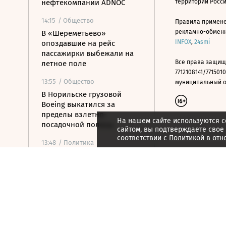
нефтекомпании ADNOC
территории Росс
14:15
/ Общество
Правила примене
рекламно-обменно
В «Шереметьево»
INFOX
,
24smi
опоздавшие на рейс
пассажирки выбежали на
Все права защищ
летное поле
7712108141/7715010
13:55
/ Общество
муниципальный окр
В Норильске грузовой
Boeing выкатился за
пределы взлетно-
На нашем сайте используются c
посадочной полосы
сайтом, вы подтверждаете свое
соответствии с
Политикой в отн
13:48
/ Политика
WAM: ракета атаковала
судно нефтяной
госкомпании ОАЭ в
Ормузском проливе
13:42
/ Экономика
Собянин: модернизация