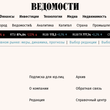
Финансы
Инвестиции
Технологии
Медиа
Недвижимость
ород
Ведомости&
Аналитика
Капитал
Страна
Промышле
а
Финансы
Инвестиции
Технологии
Медиа
Недвижимос
↓
RTSI
874,64
-1,12%
↓
RGBI
115,3
+0,1%
↑
RGBITR
777,14
+0,2%
↑
CN
ивном рынке: меры, динамика, прогнозы
Выбор редакции
Выбо
Подписка для юр.лиц
Архив
О компании
Обратная связь
Редакция
Справочный центр