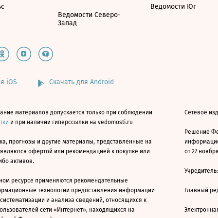
ьс
Ведомости Юг
Ведомости Северо-
Запад
я iOS
Скачать для Android
ание материалов допускается только при соблюдении
Сетевое изд
атки
и при наличии гиперссылки на vedomosti.ru
Решение Фе
ка, прогнозы и другие материалы, представленные на
информацио
 являются офертой или рекомендацией к покупке или
от 27 ноября
ибо активов.
Учредитель
ном ресурсе применяются рекомендательные
ормационные технологии предоставления информации
Главный ре
 систематизации и анализа сведений, относящихся к
ользователей сети «Интернет», находящихся на
Электронна