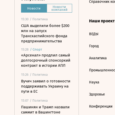
Справочник ко
Новости
Новости
компаний
15:30
/ Политика
Наши проек
США выделили более $200
млн на запуск
ВЕДЫ
Транскаспийского фонда
предпринимательства
Город
15:28
/
Спорт
«Арсенал» продлил самый
Аналитика
долгосрочный спонсоркий
контракт в истории АПЛ
Промышленнос
15:26
/ Политика
Вучич заявил о готовности
Наука
поддерживать Украину на
пути в ЕС
Здоровье
15:07
/ Политика
Конференции
Пашинян и Трамп назвали
саммит в Вашингтоне