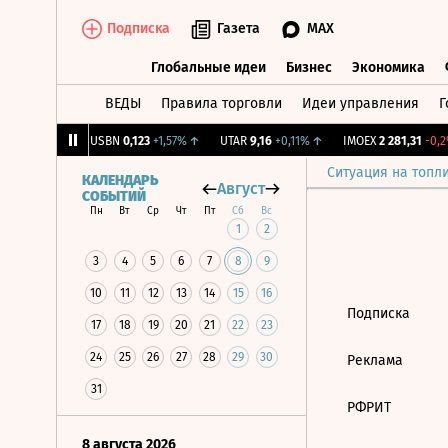
Подписка
Газета
MAX
Глобальные идеи
Бизнес
Экономика
ВЕДЫ
Правила торговли
Идеи управления
Г
Глобальные идеи
Бизнес
Экономик
39
+1,31%
↑
USBN
0,123
+1,57%
↑
UTAR
9,16
+0,11%
↑
IMOEX
2 281,31
-0,2%
Ситуация на топл
КАЛЕНДАРЬ
Август
СОБЫТИЙ
Пн
Вт
Ср
Чт
Пт
Сб
Вс
1
2
3
4
5
6
7
8
9
10
11
12
13
14
15
16
Подписка
17
18
19
20
21
22
23
24
25
26
27
28
29
30
Реклама
31
РФРИТ
8 августа 2026