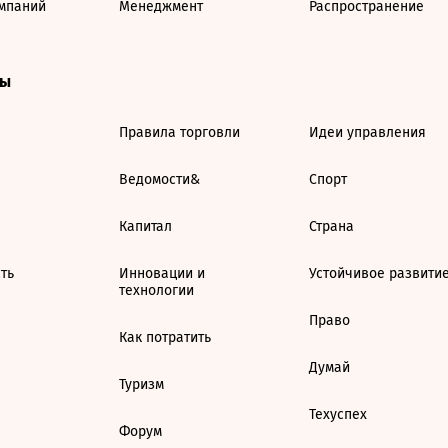
мпаний
Менеджмент
Распространение
ты
Правила торговли
Идеи управления
Ведомости&
Спорт
Капитал
Страна
ть
Инновации и
Устойчивое развити
технологии
Право
Как потратить
Думай
Туризм
Техуспех
Форум