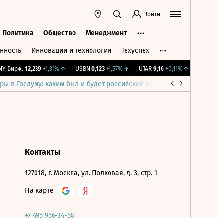
Войти
Политика
Общество
Менеджмент
нность
Инновации и технологии
Техуспех
ть
Политика
Общество
Менеджмент
Y Бирж.
12,239
+1,31%
↑
USBN
0,123
+1,57%
↑
UTAR
9,16
+0,11%
↑
IMOEX
2 
ры в Госдуму: каким был и будет российский парламент
Война н
Контакты
127018, г. Москва, ул. Полковая, д. 3, стр. 1
На карте
+7 495 956-34-58