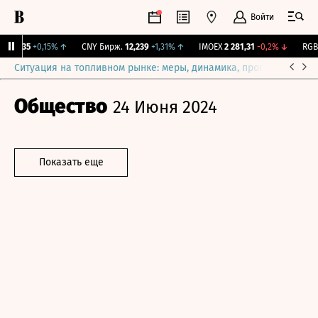
Войти
115,35
+0,15%
↑
CNY Бирж.
12,239
+1,31%
↑
IMOEX
2 281,31
-0,2%
↓
RGBIT
Ситуация на топливном рынке: меры, динамика, прогнозы
Выб
Общество
24 Июня 2024
Показать еще