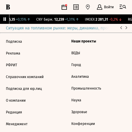
Войти
BI
115,35
+0,15%
↑
CNY Бирж.
12,239
+1,31%
↑
IMOEX
2 281,31
-0,2%
↓
RGB
Ситуация на топливном рынке: меры, динамика, прогнозы
Выб
Наши проекты
Подписка
ВЕДЫ
Реклама
Город
РФРИТ
Аналитика
Справочник компаний
Промышленность
Подписка для юр.лиц
Наука
О компании
Здоровье
Редакция
Конференции
Менеджмент