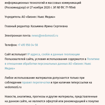
информационных технологий и массовых коммуникаций
(Роскомнадзор) от 27 ноября 2020 г. ЭЛ № ФС 77-79546
Учредитель: АО «Бизнес Ньюс Медиа»
Главный редактор: Казьмина Ирина Сергеевна
Электронная почта:
news@vedomosti.ru
Телефон:
+7 495 956-34-58
Сайт использует
IP адреса, cookie и данные геолокации
Пользователей сайта, условия использования содержатся в
Политике
в отношении обработки персональных данных АО «Бизнес Ньюс
Медиа»
Любое использование материалов допускается только при
соблюдении
правил перепечатки
и при наличии гиперссылки на
vedomosti.ru
Новости, аналитика, прогнозы и другие материалы, представленные
на данном сайте, не являются офертой или рекомендацией к покупке