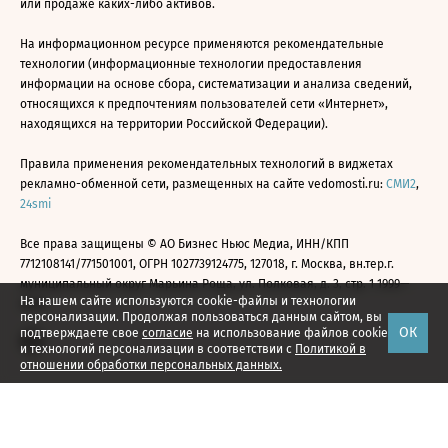
или продаже каких-либо активов.
На информационном ресурсе применяются рекомендательные
технологии (информационные технологии предоставления
информации на основе сбора, систематизации и анализа сведений,
относящихся к предпочтениям пользователей сети «Интернет»,
находящихся на территории Российской Федерации).
Правила применения рекомендательных технологий в виджетах
рекламно-обменной сети, размещенных на сайте vedomosti.ru:
СМИ2
,
24smi
Все права защищены © АО Бизнес Ньюс Медиа, ИНН/КПП
7712108141/771501001, ОГРН 1027739124775, 127018, г. Москва, вн.тер.г.
муниципальный округ Марьина Роща, ул. Полковая, д. 3, стр. 1 1999—
На нашем сайте используются cookie-файлы и технологии
2026
персонализации. Продолжая пользоваться данным сайтом, вы
ОК
подтверждаете свое
согласие
на использование файлов cookie
и технологий персонализации в соответствии с
Политикой в
отношении обработки персональных данных.