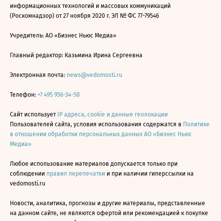
информационных технологий и массовых коммуникаций
(Роскомнадзор) от 27 ноября 2020 г. ЭЛ № ФС 77-79546
Учредитель: АО «Бизнес Ньюс Медиа»
Главный редактор: Казьмина Ирина Сергеевна
Электронная почта:
news@vedomosti.ru
Телефон:
+7 495 956-34-58
Сайт использует
IP адреса, cookie и данные геолокации
Пользователей сайта, условия использования содержатся в
Политике
в отношении обработки персональных данных АО «Бизнес Ньюс
Медиа»
Любое использование материалов допускается только при
соблюдении
правил перепечатки
и при наличии гиперссылки на
vedomosti.ru
Новости, аналитика, прогнозы и другие материалы, представленные
на данном сайте, не являются офертой или рекомендацией к покупке