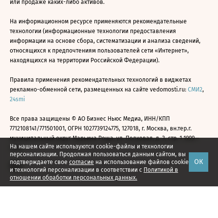
или продаже каких-либо активов.
На информационном ресурсе применяются рекомендательные
технологии (информационные технологии предоставления
информации на основе сбора, систематизации и анализа сведений,
относящихся к предпочтениям пользователей сети «Интернет»,
находящихся на территории Российской Федерации).
Правила применения рекомендательных технологий в виджетах
рекламно-обменной сети, размещенных на сайте vedomosti.ru:
СМИ2
,
24smi
Все права защищены © АО Бизнес Ньюс Медиа, ИНН/КПП
7712108141/771501001, ОГРН 1027739124775, 127018, г. Москва, вн.тер.г.
муниципальный округ Марьина Роща, ул. Полковая, д. 3, стр. 1 1999—
На нашем сайте используются cookie-файлы и технологии
2026
персонализации. Продолжая пользоваться данным сайтом, вы
ОК
подтверждаете свое
согласие
на использование файлов cookie
и технологий персонализации в соответствии с
Политикой в
отношении обработки персональных данных.