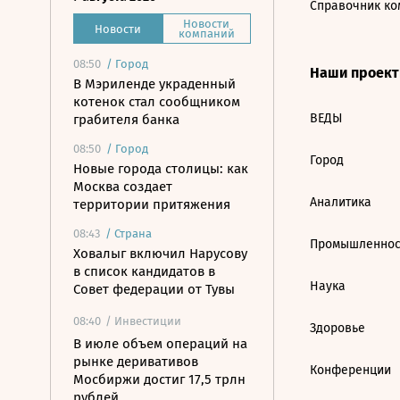
Справочник ко
Новости
Новости
компаний
08:50
/
Город
Наши проек
В Мэриленде украденный
котенок стал сообщником
ВЕДЫ
грабителя банка
08:50
/
Город
Город
Новые города столицы: как
Москва создает
Аналитика
территории притяжения
08:43
/
Страна
Промышленнос
Ховалыг включил Нарусову
в список кандидатов в
Наука
Совет федерации от Тувы
08:40
/ Инвестиции
Здоровье
В июле объем операций на
рынке деривативов
Конференции
Мосбиржи достиг 17,5 трлн
рублей