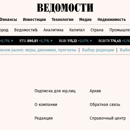
Финансы
Инвестиции
Технологии
Медиа
Недвижимость
ород
Ведомости&
Аналитика
Капитал
Страна
Промышле
а
Финансы
Инвестиции
Технологии
Медиа
Недвижимос
0,71%
↑
RTSI
890,81
+0,71%
↑
RGBI
115,32
+0,07%
↑
RGBITR
776,45
+0,1%
ивном рынке: меры, динамика, прогнозы
Выбор редакции
Выбо
Подписка для юр.лиц
Архив
О компании
Обратная связь
Редакция
Справочный центр