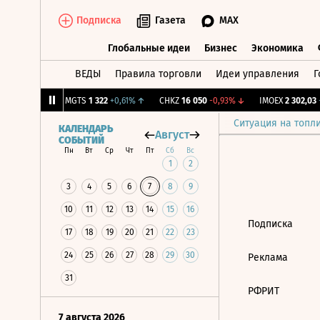
Подписка
Газета
MAX
Глобальные идеи
Бизнес
Экономика
ВЕДЫ
Правила торговли
Идеи управления
Г
Глобальные идеи
Бизнес
Экономик
81
+0,82%
↑
MGTS
1 322
+0,61%
↑
CHKZ
16 050
-0,93%
↓
IMOEX
2 302,03
+
Ситуация на топл
КАЛЕНДАРЬ
Август
СОБЫТИЙ
Пн
Вт
Ср
Чт
Пт
Сб
Вс
1
2
3
4
5
6
7
8
9
10
11
12
13
14
15
16
Подписка
17
18
19
20
21
22
23
24
25
26
27
28
29
30
Реклама
31
РФРИТ
7 августа 2026