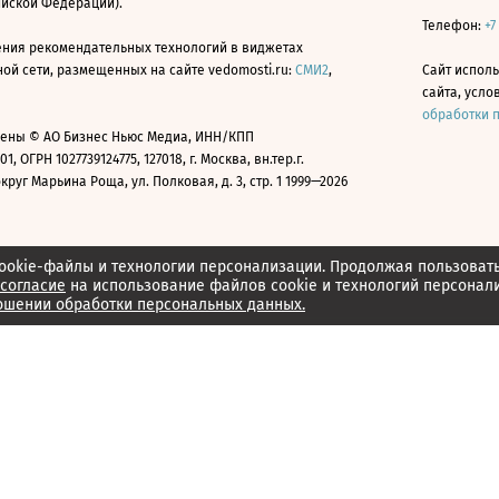
ийской Федерации).
Телефон:
+7
ния рекомендательных технологий в виджетах
й сети, размещенных на сайте vedomosti.ru:
СМИ2
,
Сайт испол
сайта, усл
обработки 
ены © АО Бизнес Ньюс Медиа, ИНН/КПП
01, ОГРН 1027739124775, 127018, г. Москва, вн.тер.г.
уг Марьина Роща, ул. Полковая, д. 3, стр. 1 1999—2026
ookie-файлы и технологии персонализации. Продолжая пользоват
согласие
на использование файлов cookie и технологий персонал
ошении обработки персональных данных.