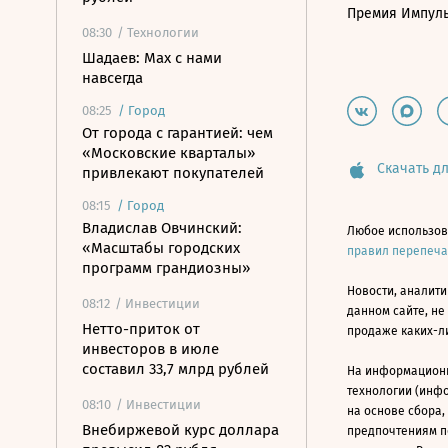
Премия Импул
08:30
/ Технологии
Шадаев: Max с нами
навсегда
08:25
/
Город
От города с гарантией: чем
«Московские кварталы»
Скачать дл
привлекают покупателей
08:15
/
Город
Владислав Овчинский:
Любое использов
«Масштабы городских
правил перепеч
программ грандиозны»
Новости, аналити
08:12
/ Инвестиции
данном сайте, не
Нетто-приток от
продаже каких-л
инвесторов в июле
составил 33,7 млрд рублей
На информацион
технологии (инф
08:10
/ Инвестиции
на основе сбора,
Внебиржевой курс доллара
предпочтениям п