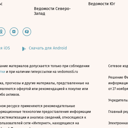
ьс
Ведомости Юг
Ведомости Северо-
Запад
я iOS
Скачать для Android
ание материалов допускается только при соблюдении
Сетевое изд
атки
и при наличии гиперссылки на vedomosti.ru
Решение Фе
ка, прогнозы и другие материалы, представленные на
информацио
 являются офертой или рекомендацией к покупке или
от 27 ноября
ибо активов.
Учредитель
ном ресурсе применяются рекомендательные
ормационные технологии предоставления информации
Главный ре
 систематизации и анализа сведений, относящихся к
ользователей сети «Интернет», находящихся на
Электронна