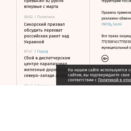
превысил 82 рубля
территории Росс
впервые с марта
Правила примене
08:02
/ Политика
рекламно-обменно
Сикорский призвал
INFOX
,
24smi
обсудить перехват
российских ракет над
Все права защищ
Украиной
7712108141/7715010
муниципальный окр
07:47
/
Город
Сбой в диспетчерском
центре парализовал
железные дороги на
На нашем сайте используются c
сайтом, вы подтверждаете свое
северо-западе Англии
соответствии с
Политикой в отн
07:42
/ Политика
Минобороны сообщило об
уничтожении трех
сухогрузов, перевозивших
снаряды для ВСУ
07:40
/
Город
От переселения к