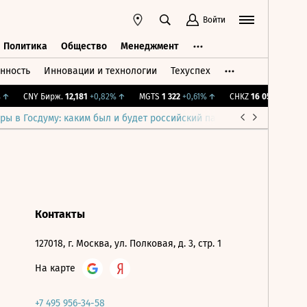
Войти
Политика
Общество
Менеджмент
нность
Инновации и технологии
Техуспех
ть
Политика
Общество
Менеджмент
↑
CNY Бирж.
12,181
+0,82%
↑
MGTS
1 322
+0,61%
↑
CHKZ
16 050
-0,93%
↓
ры в Госдуму: каким был и будет российский парламент
Война н
Контакты
127018, г. Москва, ул. Полковая, д. 3, стр. 1
На карте
+7 495 956-34-58