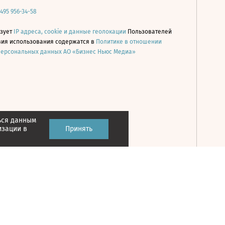
 495 956-34-58
ьзует
IP адреса, cookie и данные геолокации
Пользователей
овия использования содержатся в
Политике в отношении
персональных данных АО «Бизнес Ньюс Медиа»
ься данным
Принять
изации в