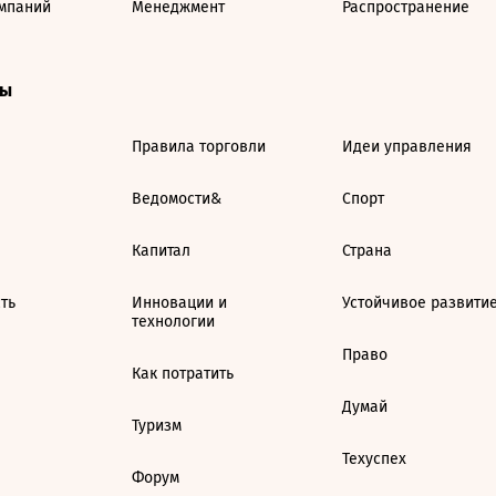
мпаний
Менеджмент
Распространение
ты
Правила торговли
Идеи управления
Ведомости&
Спорт
Капитал
Страна
ть
Инновации и
Устойчивое развити
технологии
Право
Как потратить
Думай
Туризм
Техуспех
Форум