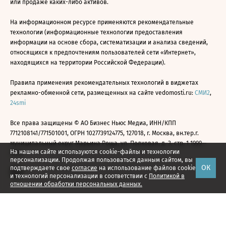
или продаже каких-либо активов.
На информационном ресурсе применяются рекомендательные
технологии (информационные технологии предоставления
информации на основе сбора, систематизации и анализа сведений,
относящихся к предпочтениям пользователей сети «Интернет»,
находящихся на территории Российской Федерации).
Правила применения рекомендательных технологий в виджетах
рекламно-обменной сети, размещенных на сайте vedomosti.ru:
СМИ2
,
24smi
Все права защищены © АО Бизнес Ньюс Медиа, ИНН/КПП
7712108141/771501001, ОГРН 1027739124775, 127018, г. Москва, вн.тер.г.
муниципальный округ Марьина Роща, ул. Полковая, д. 3, стр. 1 1999—
На нашем сайте используются cookie-файлы и технологии
2026
персонализации. Продолжая пользоваться данным сайтом, вы
ОК
подтверждаете свое
согласие
на использование файлов cookie
и технологий персонализации в соответствии с
Политикой в
отношении обработки персональных данных.