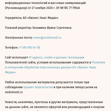
информационных технологий и массовых коммуникаций
(Роскомнадзор) от 27 ноября 2020 г. ЭЛ № ФС 77-79546
Учредитель: АО «Бизнес Ньюс Медиа»
Главный редактор: Казьмина Ирина Сергеевна
Электронная почта:
news@vedomosti.ru
Телефон:
+7 495 956-34-58
Сайт использует
IP адреса, cookie и данные геолокации
Пользователей сайта, условия использования содержатся в
Политике
в отношении обработки персональных данных АО «Бизнес Ньюс
Медиа»
Любое использование материалов допускается только при
соблюдении
правил перепечатки
и при наличии гиперссылки на
vedomosti.ru
Новости, аналитика, прогнозы и другие материалы, представленные
на данном сайте, не являются офертой или рекомендацией к покупке