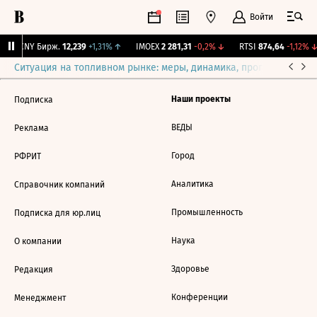
Войти
↓
CNY Бирж.
12,239
+1,31%
↑
IMOEX
2 281,31
-0,2%
↓
RTSI
874,64
-1,12%
↓
Ситуация на топливном рынке: меры, динамика, прогнозы
Выб
Наши проекты
Подписка
ВЕДЫ
Реклама
Город
РФРИТ
Аналитика
Справочник компаний
Промышленность
Подписка для юр.лиц
Наука
О компании
Здоровье
Редакция
Конференции
Менеджмент