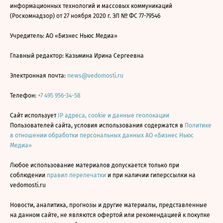
информационных технологий и массовых коммуникаций
(Роскомнадзор) от 27 ноября 2020 г. ЭЛ № ФС 77-79546
Учредитель: АО «Бизнес Ньюс Медиа»
Главный редактор: Казьмина Ирина Сергеевна
Электронная почта:
news@vedomosti.ru
Телефон:
+7 495 956-34-58
Сайт использует
IP адреса, cookie и данные геолокации
Пользователей сайта, условия использования содержатся в
Политике
в отношении обработки персональных данных АО «Бизнес Ньюс
Медиа»
Любое использование материалов допускается только при
соблюдении
правил перепечатки
и при наличии гиперссылки на
vedomosti.ru
Новости, аналитика, прогнозы и другие материалы, представленные
на данном сайте, не являются офертой или рекомендацией к покупке