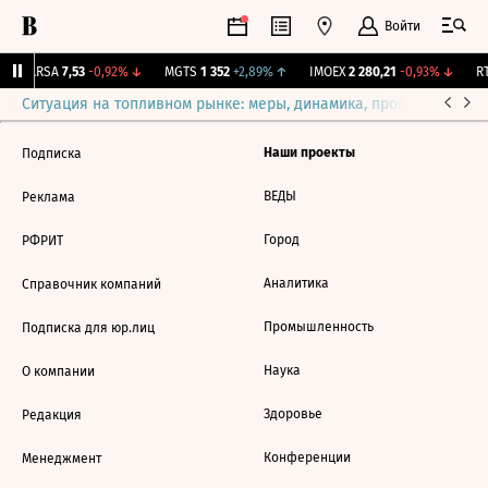
Войти
↑
ARSA
7,53
-0,92%
↓
MGTS
1 352
+2,89%
↑
IMOEX
2 280,21
-0,93%
↓
RT
Ситуация на топливном рынке: меры, динамика, прогнозы
Выб
Наши проекты
Подписка
ВЕДЫ
Реклама
Город
РФРИТ
Аналитика
Справочник компаний
Промышленность
Подписка для юр.лиц
Наука
О компании
Здоровье
Редакция
Конференции
Менеджмент