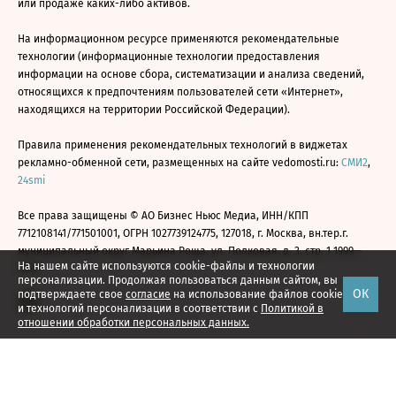
или продаже каких-либо активов.
На информационном ресурсе применяются рекомендательные
технологии (информационные технологии предоставления
информации на основе сбора, систематизации и анализа сведений,
относящихся к предпочтениям пользователей сети «Интернет»,
находящихся на территории Российской Федерации).
Правила применения рекомендательных технологий в виджетах
рекламно-обменной сети, размещенных на сайте vedomosti.ru:
СМИ2
,
24smi
Все права защищены © АО Бизнес Ньюс Медиа, ИНН/КПП
7712108141/771501001, ОГРН 1027739124775, 127018, г. Москва, вн.тер.г.
муниципальный округ Марьина Роща, ул. Полковая, д. 3, стр. 1 1999—
На нашем сайте используются cookie-файлы и технологии
2026
персонализации. Продолжая пользоваться данным сайтом, вы
ОК
подтверждаете свое
согласие
на использование файлов cookie
и технологий персонализации в соответствии с
Политикой в
отношении обработки персональных данных.