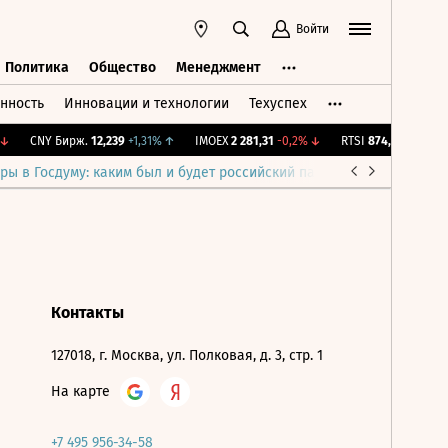
Войти
Политика
Общество
Менеджмент
нность
Инновации и технологии
Техуспех
ть
Политика
Общество
Менеджмент
↓
CNY Бирж.
12,239
+1,31%
↑
IMOEX
2 281,31
-0,2%
↓
RTSI
874,64
-1,12%
↓
ры в Госдуму: каким был и будет российский парламент
Война н
Контакты
127018, г. Москва, ул. Полковая, д. 3, стр. 1
На карте
+7 495 956-34-58