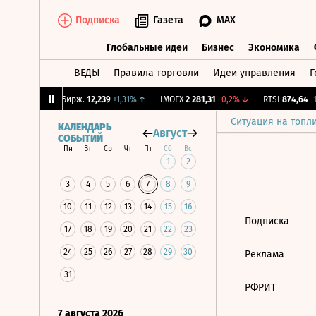
Подписка
Газета
MAX
Глобальные идеи
Бизнес
Экономика
ВЕДЫ
Правила торговли
Идеи управления
Г
Глобальные идеи
Бизнес
Экономик
,57%
↓
CNY Бирж.
12,239
+1,31%
↑
IMOEX
2 281,31
-0,2%
↓
RTSI
874,64
-1,
Ситуация на топл
КАЛЕНДАРЬ
Август
СОБЫТИЙ
Пн
Вт
Ср
Чт
Пт
Сб
Вс
1
2
3
4
5
6
7
8
9
10
11
12
13
14
15
16
Подписка
17
18
19
20
21
22
23
24
25
26
27
28
29
30
Реклама
31
РФРИТ
7 августа 2026