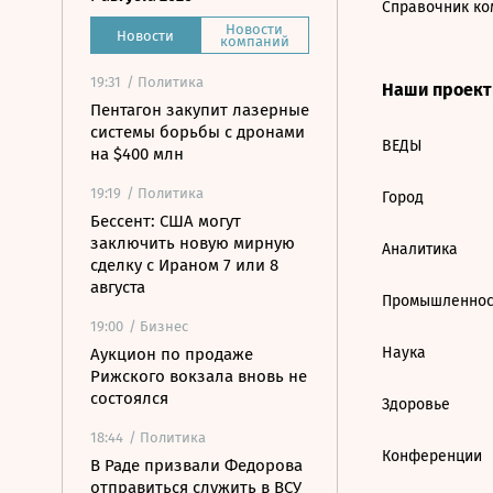
Справочник ко
Новости
Новости
компаний
19:31
/ Политика
Наши проек
Пентагон закупит лазерные
системы борьбы с дронами
ВЕДЫ
на $400 млн
19:19
/ Политика
Город
Бессент: США могут
заключить новую мирную
Аналитика
сделку с Ираном 7 или 8
августа
Промышленнос
19:00
/ Бизнес
Наука
Аукцион по продаже
Рижского вокзала вновь не
состоялся
Здоровье
18:44
/ Политика
Конференции
В Раде призвали Федорова
отправиться служить в ВСУ