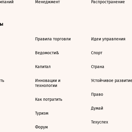
мпаний
Менеджмент
Распространение
ты
Правила торговли
Идеи управления
Ведомости&
Спорт
Капитал
Страна
ть
Инновации и
Устойчивое развити
технологии
Право
Как потратить
Думай
Туризм
Техуспех
Форум