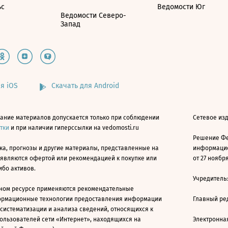
ьс
Ведомости Юг
Ведомости Северо-
Запад
я iOS
Скачать для Android
ание материалов допускается только при соблюдении
Сетевое изд
атки
и при наличии гиперссылки на vedomosti.ru
Решение Фе
ка, прогнозы и другие материалы, представленные на
информацио
 являются офертой или рекомендацией к покупке или
от 27 ноября
ибо активов.
Учредитель
ном ресурсе применяются рекомендательные
ормационные технологии предоставления информации
Главный ре
 систематизации и анализа сведений, относящихся к
ользователей сети «Интернет», находящихся на
Электронна