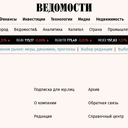
Финансы
Инвестиции
Технологии
Медиа
Недвижимость
ород
Ведомости&
Аналитика
Капитал
Страна
Промышле
а
Финансы
Инвестиции
Технологии
Медиа
Недвижимос
12%
↓
RGBI
115,17
-0,06%
↓
RGBITR
775,49
-0,03%
↓
MOEX
157,63
-1,57%
ивном рынке: меры, динамика, прогнозы
Выбор редакции
Выбо
Подписка для юр.лиц
Архив
О компании
Обратная связь
Редакция
Справочный центр