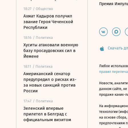
Премия Импул
18:27
/ Общество
Ахмат Кадыров получил
звание Героя Чеченской
Республики
18:16
/ Политика
Хуситы атаковали военную
Скачать дл
базу просаудовских сил в
Йемене
Любое использов
18:11
/ Политика
правил перепеч
Американский сенатор
предупредил о рисках из-
Новости, аналити
за новых санкций против
данном сайте, не
России
продаже каких-л
17:47
/ Политика
На информацион
Зеленский впервые
технологии (инф
прилетел в Белград с
на основе сбора,
официальным визитом
предпочтениям п