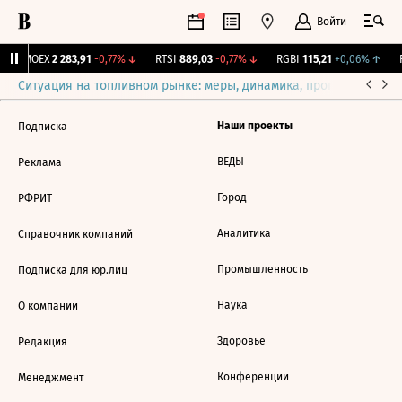
Войти
IMOEX
2 283,91
-0,77%
↓
RTSI
889,03
-0,77%
↓
RGBI
115,21
+0,06%
↑
R
Ситуация на топливном рынке: меры, динамика, прогнозы
Выб
Наши проекты
Подписка
ВЕДЫ
Реклама
Город
РФРИТ
Аналитика
Справочник компаний
Промышленность
Подписка для юр.лиц
Наука
О компании
Здоровье
Редакция
Конференции
Менеджмент