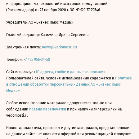
информационных технологий и массовых коммуникаций
(Роскомнадзор) от 27 ноября 2020 г. ЭЛ № ФС 77-79546
Учредитель: АО «Бизнес Ньюс Медиа»
Главный редактор: Казьмина Ирина Сергеевна
Электронная почта:
news@vedomosti.ru
Телефон:
+7 495 956-34-58
Сайт использует
IP адреса, cookie и данные геолокации
Пользователей сайта, условия использования содержатся в
Политике
в отношении обработки персональных данных АО «Бизнес Ньюс
Медиа»
Любое использование материалов допускается только при
соблюдении
правил перепечатки
и при наличии гиперссылки на
vedomosti.ru
Новости, аналитика, прогнозы и другие материалы, представленные
на данном сайте, не являются офертой или рекомендацией к покупке