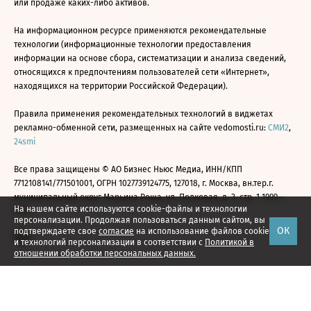
или продаже каких-либо активов.
На информационном ресурсе применяются рекомендательные
технологии (информационные технологии предоставления
информации на основе сбора, систематизации и анализа сведений,
относящихся к предпочтениям пользователей сети «Интернет»,
находящихся на территории Российской Федерации).
Правила применения рекомендательных технологий в виджетах
рекламно-обменной сети, размещенных на сайте vedomosti.ru:
СМИ2
,
24smi
Все права защищены © АО Бизнес Ньюс Медиа, ИНН/КПП
7712108141/771501001, ОГРН 1027739124775, 127018, г. Москва, вн.тер.г.
муниципальный округ Марьина Роща, ул. Полковая, д. 3, стр. 1 1999—
На нашем сайте используются cookie-файлы и технологии
2026
персонализации. Продолжая пользоваться данным сайтом, вы
ОК
подтверждаете свое
согласие
на использование файлов cookie
и технологий персонализации в соответствии с
Политикой в
отношении обработки персональных данных.