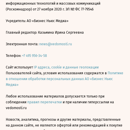
информационных технологий и массовых коммуникаций
(Роскомнадзор) от 27 ноября 2020 г. ЭЛ № ФС 77-79546
Учредитель: АО «Бизнес Ньюс Медиа»
Главный редактор: Казьмина Ирина Сергеевна
Электронная почта:
news@vedomosti.ru
Телефон:
+7 495 956-34-58
Сайт использует
IP адреса, cookie и данные геолокации
Пользователей сайта, условия использования содержатся в
Политике
в отношении обработки персональных данных АО «Бизнес Ньюс
Медиа»
Любое использование материалов допускается только при
соблюдении
правил перепечатки
и при наличии гиперссылки на
vedomosti.ru
Новости, аналитика, прогнозы и другие материалы, представленные
на данном сайте, не являются офертой или рекомендацией к покупке