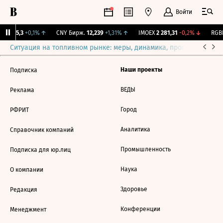
Войти
BI
115,3
+0,1%
↑
CNY Бирж.
12,239
+1,31%
↑
IMOEX
2 281,31
-0,2%
↓
RGBI
Ситуация на топливном рынке: меры, динамика, прогнозы
Выб
Наши проекты
Подписка
ВЕДЫ
Реклама
Город
РФРИТ
Аналитика
Справочник компаний
Промышленность
Подписка для юр.лиц
Наука
О компании
Здоровье
Редакция
Конференции
Менеджмент