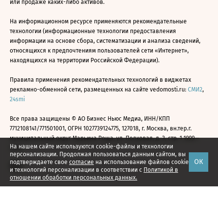
или продаже каких-либо активов.
На информационном ресурсе применяются рекомендательные
технологии (информационные технологии предоставления
информации на основе сбора, систематизации и анализа сведений,
относящихся к предпочтениям пользователей сети «Интернет»,
находящихся на территории Российской Федерации).
Правила применения рекомендательных технологий в виджетах
рекламно-обменной сети, размещенных на сайте vedomosti.ru:
СМИ2
,
24smi
Все права защищены © АО Бизнес Ньюс Медиа, ИНН/КПП
7712108141/771501001, ОГРН 1027739124775, 127018, г. Москва, вн.тер.г.
муниципальный округ Марьина Роща, ул. Полковая, д. 3, стр. 1 1999—
На нашем сайте используются cookie-файлы и технологии
2026
персонализации. Продолжая пользоваться данным сайтом, вы
ОК
подтверждаете свое
согласие
на использование файлов cookie
и технологий персонализации в соответствии с
Политикой в
отношении обработки персональных данных.