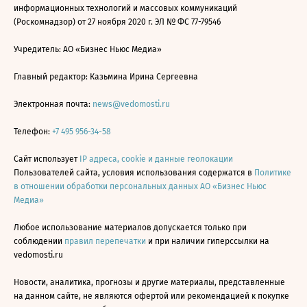
информационных технологий и массовых коммуникаций
(Роскомнадзор) от 27 ноября 2020 г. ЭЛ № ФС 77-79546
Учредитель: АО «Бизнес Ньюс Медиа»
Главный редактор: Казьмина Ирина Сергеевна
Электронная почта:
news@vedomosti.ru
Телефон:
+7 495 956-34-58
Сайт использует
IP адреса, cookie и данные геолокации
Пользователей сайта, условия использования содержатся в
Политике
в отношении обработки персональных данных АО «Бизнес Ньюс
Медиа»
Любое использование материалов допускается только при
соблюдении
правил перепечатки
и при наличии гиперссылки на
vedomosti.ru
Новости, аналитика, прогнозы и другие материалы, представленные
на данном сайте, не являются офертой или рекомендацией к покупке