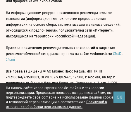
или продаже каких-либо активов.
На информационном ресурсе применяются рекомендательные
технологии (информационные технологии предоставления
информации на основе сбора, систематизации и анализа сведений,
относящихся к предпочтениям пользователей сети «Интернет»,
находящихся на территории Российской Федерации).
Правила применения рекомендательных технологий в виджетах
рекламно-обменной сети, размещенных на сайте vedomosti.ru:
СМИ2
,
24smi
Все права защищены © АО Бизнес Ньюс Медиа, ИНН/КПП
7712108141/771501001, ОГРН 1027739124775, 127018, г. Москва, вн.тер.г.
муниципальный округ Марьина Роща, ул. Полковая, д. 3, стр. 1 1999—
На нашем сайте используются cookie-файлы и технологии
2026
персонализации. Продолжая пользоваться данным сайтом, вы
ОК
подтверждаете свое
согласие
на использование файлов cookie
и технологий персонализации в соответствии с
Политикой в
отношении обработки персональных данных.