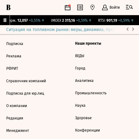
Войти
NY Бирж.
12,057
+0,55%
↑
IMOEX
2 315,16
+0,59%
↑
RTSI
901,19
+0,59%
↑
Ситуация на топливном рынке: меры, динамика, прогнозы
Выб
Наши проекты
Подписка
ВЕДЫ
Реклама
Город
РФРИТ
Аналитика
Справочник компаний
Промышленность
Подписка для юр.лиц
Наука
О компании
Здоровье
Редакция
Конференции
Менеджмент