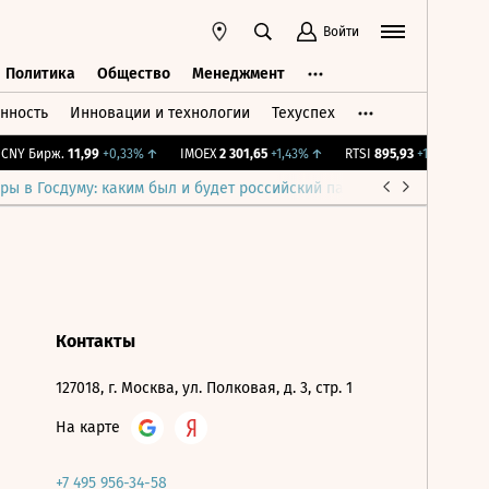
Войти
Политика
Общество
Менеджмент
нность
Инновации и технологии
Техуспех
ть
Политика
Общество
Менеджмент
NY Бирж.
11,99
+0,33%
↑
IMOEX
2 301,65
+1,43%
↑
RTSI
895,93
+1,68%
↑
ры в Госдуму: каким был и будет российский парламент
Война н
Контакты
127018, г. Москва, ул. Полковая, д. 3, стр. 1
На карте
+7 495 956-34-58