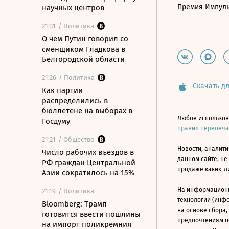
Премия Импул
научных центров
21:31
/ Политика
О чем Путин говорил со
сменщиком Гладкова в
Белгородской области
21:26
/ Политика
Скачать дл
Как партии
распределились в
бюллетене на выборах в
Любое использов
Госдуму
правил перепеч
21:21
/ Общество
Новости, аналити
Число рабочих въездов в
данном сайте, не
РФ граждан Центральной
продаже каких-л
Азии сократилось на 15%
На информацион
21:19
/ Политика
технологии (инф
Bloomberg: Трамп
на основе сбора,
готовится ввести пошлины
предпочтениям п
на импорт поликремния