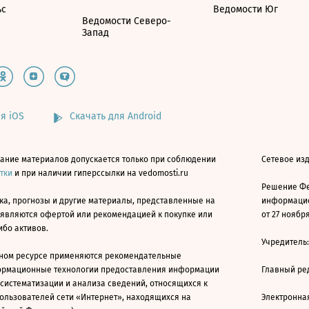
ьс
Ведомости Юг
Ведомости Северо-
Запад
я iOS
Скачать для Android
ание материалов допускается только при соблюдении
Сетевое изд
атки
и при наличии гиперссылки на vedomosti.ru
Решение Фе
ка, прогнозы и другие материалы, представленные на
информацио
 являются офертой или рекомендацией к покупке или
от 27 ноября
ибо активов.
Учредитель
ном ресурсе применяются рекомендательные
ормационные технологии предоставления информации
Главный ре
 систематизации и анализа сведений, относящихся к
ользователей сети «Интернет», находящихся на
Электронна