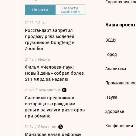
Справочник ко
Новости
Новости
компаний
21:55
/ Авто
Наши проек
Росстандарт запретил
продажу ряда моделей
ВЕДЫ
грузовиков Dongfeng и
Zoomlion
Город
21:43
/ Медиа
Фильм «Человек-паук:
Аналитика
Новый день» собрал более
$1,1 млрд за неделю
Промышленнос
21:40
/ Технологии
Наука
Силовики предложили
возвращать гражданам
деньги за услуги риэлторов
Здоровье
при обмане
Конференции
21:34
/ Общество
Минздрав начал реформу