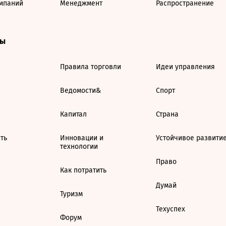
мпаний
Менеджмент
Распространение
ты
Правила торговли
Идеи управления
Ведомости&
Спорт
Капитал
Страна
ть
Инновации и
Устойчивое развити
технологии
Право
Как потратить
Думай
Туризм
Техуспех
Форум