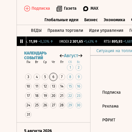
Подписка
Газета
MAX
Глобальные идеи
Бизнес
Экономика
ВЕДЫ
Правила торговли
Идеи управления
Г
Глобальные идеи
Бизнес
Экономик
↓
CNY Бирж.
11,99
+0,33%
↑
IMOEX
2 301,65
+1,43%
↑
RTSI
895,93
+1,68%
Ситуация на топл
КАЛЕНДАРЬ
Август
СОБЫТИЙ
Пн
Вт
Ср
Чт
Пт
Сб
Вс
1
2
3
4
5
6
7
8
9
10
11
12
13
14
15
16
Подписка
17
18
19
20
21
22
23
24
25
26
27
28
29
30
Реклама
31
РФРИТ
5 августа 2026