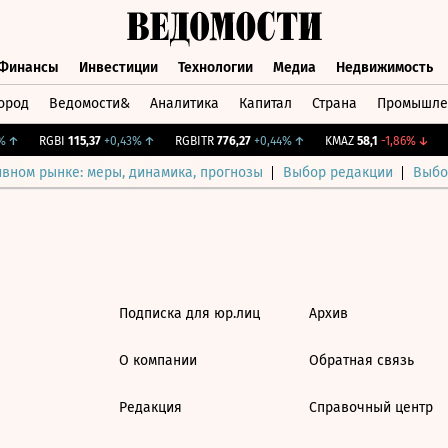
Финансы
Инвестиции
Технологии
Медиа
Недвижимость
ород
Ведомости&
Аналитика
Капитал
Страна
Промышле
а
Финансы
Инвестиции
Технологии
Медиа
Недвижимос
↑
RGBI
115,37
+0,43%
↑
RGBITR
776,27
+0,44%
↑
KMAZ
58,1
-1,86%
↓
C
ивном рынке: меры, динамика, прогнозы
Выбор редакции
Выбо
Подписка для юр.лиц
Архив
О компании
Обратная связь
Редакция
Справочный центр