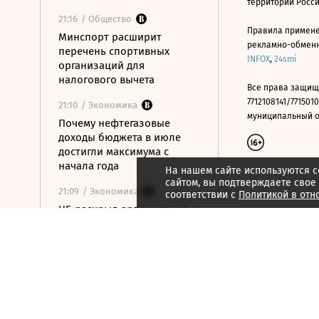
территории Росс
21:16
/ Общество
Правила примене
Минспорт расширит
рекламно-обменно
перечень спортивных
INFOX
,
24smi
организаций для
налогового вычета
Все права защищ
7712108141/7715010
21:10
/ Экономика
муниципальный окр
Почему нефтегазовые
доходы бюджета в июле
достигли максимума с
начала года
На нашем сайте используются c
сайтом, вы подтверждаете свое
21:09
/ Экономика
соответствии с
Политикой в отн
ЦБ раскрыл аргументы за
сохранение ставки на
последнем заседании
21:08
/ Технологии
Госзаказчикам хотят
закрыть лазейки для
закупок иностранной