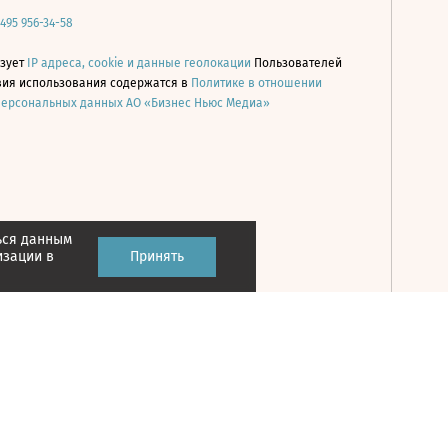
 495 956-34-58
ьзует
IP адреса, cookie и данные геолокации
Пользователей
овия использования содержатся в
Политике в отношении
персональных данных АО «Бизнес Ньюс Медиа»
ься данным
Принять
изации в