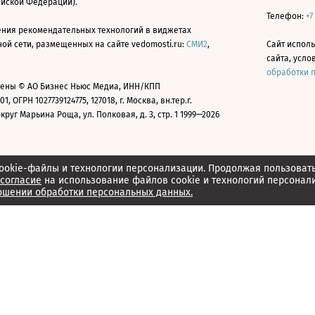
ийской Федерации).
Телефон:
+7
ния рекомендательных технологий в виджетах
й сети, размещенных на сайте vedomosti.ru:
СМИ2
,
Сайт испол
сайта, усл
обработки 
ены © АО Бизнес Ньюс Медиа, ИНН/КПП
01, ОГРН 1027739124775, 127018, г. Москва, вн.тер.г.
уг Марьина Роща, ул. Полковая, д. 3, стр. 1 1999—2026
ookie-файлы и технологии персонализации. Продолжая пользоват
согласие
на использование файлов cookie и технологий персонал
ошении обработки персональных данных.