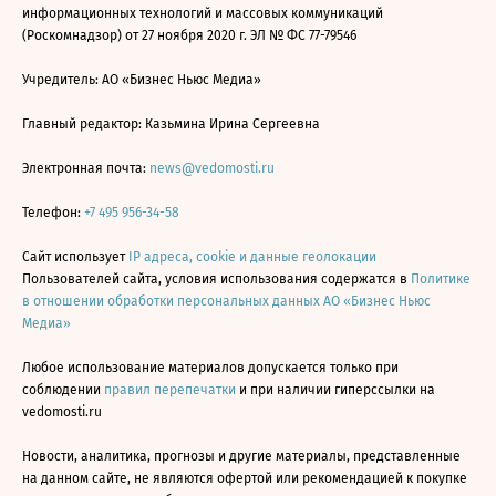
информационных технологий и массовых коммуникаций
(Роскомнадзор) от 27 ноября 2020 г. ЭЛ № ФС 77-79546
Учредитель: АО «Бизнес Ньюс Медиа»
Главный редактор: Казьмина Ирина Сергеевна
Электронная почта:
news@vedomosti.ru
Телефон:
+7 495 956-34-58
Сайт использует
IP адреса, cookie и данные геолокации
Пользователей сайта, условия использования содержатся в
Политике
в отношении обработки персональных данных АО «Бизнес Ньюс
Медиа»
Любое использование материалов допускается только при
соблюдении
правил перепечатки
и при наличии гиперссылки на
vedomosti.ru
Новости, аналитика, прогнозы и другие материалы, представленные
на данном сайте, не являются офертой или рекомендацией к покупке