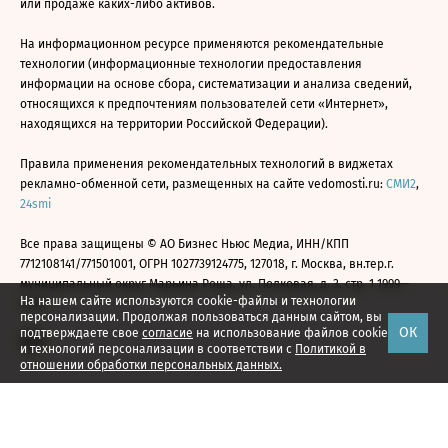
или продаже каких-либо активов.
На информационном ресурсе применяются рекомендательные
технологии (информационные технологии предоставления
информации на основе сбора, систематизации и анализа сведений,
относящихся к предпочтениям пользователей сети «Интернет»,
находящихся на территории Российской Федерации).
Правила применения рекомендательных технологий в виджетах
рекламно-обменной сети, размещенных на сайте vedomosti.ru:
СМИ2
,
24smi
Все права защищены © АО Бизнес Ньюс Медиа, ИНН/КПП
7712108141/771501001, ОГРН 1027739124775, 127018, г. Москва, вн.тер.г.
муниципальный округ Марьина Роща, ул. Полковая, д. 3, стр. 1 1999—
На нашем сайте используются cookie-файлы и технологии
2026
персонализации. Продолжая пользоваться данным сайтом, вы
ОК
подтверждаете свое
согласие
на использование файлов cookie
и технологий персонализации в соответствии с
Политикой в
отношении обработки персональных данных.