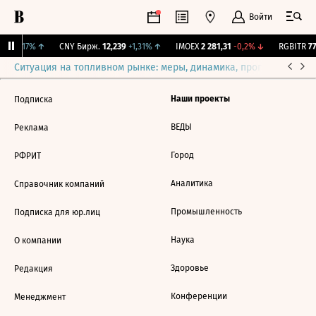
Войти
38
+0,17%
↑
CNY Бирж.
12,239
+1,31%
↑
IMOEX
2 281,31
-0,2%
↓
RGBITR
77
Ситуация на топливном рынке: меры, динамика, прогнозы
Выб
Наши проекты
Подписка
ВЕДЫ
Реклама
Город
РФРИТ
Аналитика
Справочник компаний
Промышленность
Подписка для юр.лиц
Наука
О компании
Здоровье
Редакция
Конференции
Менеджмент