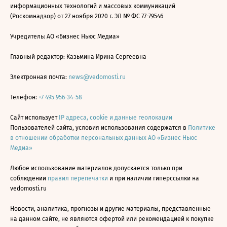
информационных технологий и массовых коммуникаций
(Роскомнадзор) от 27 ноября 2020 г. ЭЛ № ФС 77-79546
Учредитель: АО «Бизнес Ньюс Медиа»
Главный редактор: Казьмина Ирина Сергеевна
Электронная почта:
news@vedomosti.ru
Телефон:
+7 495 956-34-58
Сайт использует
IP адреса, cookie и данные геолокации
Пользователей сайта, условия использования содержатся в
Политике
в отношении обработки персональных данных АО «Бизнес Ньюс
Медиа»
Любое использование материалов допускается только при
соблюдении
правил перепечатки
и при наличии гиперссылки на
vedomosti.ru
Новости, аналитика, прогнозы и другие материалы, представленные
на данном сайте, не являются офертой или рекомендацией к покупке