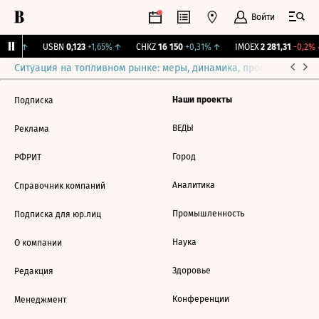
Войти
,31%
↑
USBN
0,123
+1,65%
↑
CHKZ
16 150
+0,31%
↑
IMOEX
2 281,31
-0,2%
Ситуация на топливном рынке: меры, динамика, прогнозы
Выб
Наши проекты
Подписка
ВЕДЫ
Реклама
Город
РФРИТ
Аналитика
Справочник компаний
Промышленность
Подписка для юр.лиц
Наука
О компании
Здоровье
Редакция
Конференции
Менеджмент