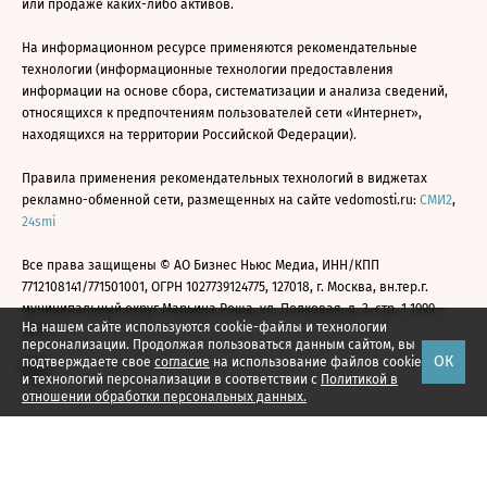
или продаже каких-либо активов.
На информационном ресурсе применяются рекомендательные
технологии (информационные технологии предоставления
информации на основе сбора, систематизации и анализа сведений,
относящихся к предпочтениям пользователей сети «Интернет»,
находящихся на территории Российской Федерации).
Правила применения рекомендательных технологий в виджетах
рекламно-обменной сети, размещенных на сайте vedomosti.ru:
СМИ2
,
24smi
Все права защищены © АО Бизнес Ньюс Медиа, ИНН/КПП
7712108141/771501001, ОГРН 1027739124775, 127018, г. Москва, вн.тер.г.
муниципальный округ Марьина Роща, ул. Полковая, д. 3, стр. 1 1999—
На нашем сайте используются cookie-файлы и технологии
2026
персонализации. Продолжая пользоваться данным сайтом, вы
ОК
подтверждаете свое
согласие
на использование файлов cookie
и технологий персонализации в соответствии с
Политикой в
отношении обработки персональных данных.