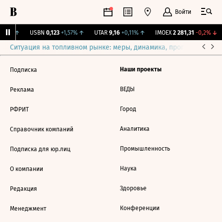
Войти
,31%
↑
USBN
0,123
+1,57%
↑
UTAR
9,16
+0,11%
↑
IMOEX
2 281,31
-0,2%
↓
Ситуация на топливном рынке: меры, динамика, прогнозы
Выб
Наши проекты
Подписка
ВЕДЫ
Реклама
Город
РФРИТ
Аналитика
Справочник компаний
Промышленность
Подписка для юр.лиц
Наука
О компании
Здоровье
Редакция
Конференции
Менеджмент