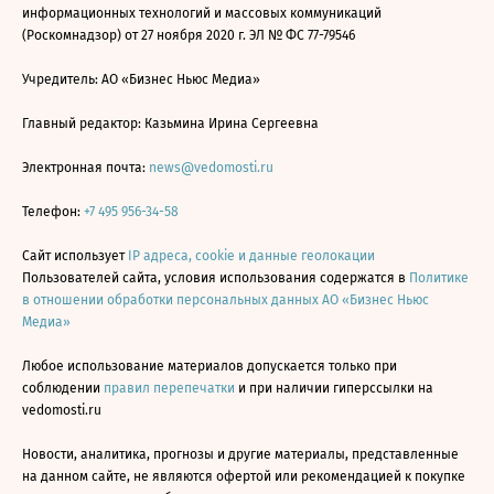
информационных технологий и массовых коммуникаций
(Роскомнадзор) от 27 ноября 2020 г. ЭЛ № ФС 77-79546
Учредитель: АО «Бизнес Ньюс Медиа»
Главный редактор: Казьмина Ирина Сергеевна
Электронная почта:
news@vedomosti.ru
Телефон:
+7 495 956-34-58
Сайт использует
IP адреса, cookie и данные геолокации
Пользователей сайта, условия использования содержатся в
Политике
в отношении обработки персональных данных АО «Бизнес Ньюс
Медиа»
Любое использование материалов допускается только при
соблюдении
правил перепечатки
и при наличии гиперссылки на
vedomosti.ru
Новости, аналитика, прогнозы и другие материалы, представленные
на данном сайте, не являются офертой или рекомендацией к покупке