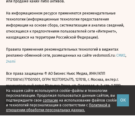
или продаже каких-либо активов.
На информационном ресурсе применяются рекомендательные
технологии (информационные технологии предоставления
информации на основе сбора, систематизации и анализа сведений,
относящихся к предпочтениям пользователей сети «Интернет»,
находящихся на территории Российской Федерации).
Правила применения рекомендательных технологий в виджетах
рекламно-обменной сети, размещенных на сайте vedomosti.ru:
СМИ2
,
24smi
Все права защищены © АО Бизнес Ньюс Медиа, ИНН/КПП
7712108141/771501001, ОГРН 1027739124775, 127018, г. Москва, вн.тер.г.
муниципальный округ Марьина Роща, ул. Полковая, д. 3, стр. 1 1999—
На нашем сайте используются cookie-файлы и технологии
2026
персонализации. Продолжая пользоваться данным сайтом, вы
ОК
подтверждаете свое
согласие
на использование файлов cookie
и технологий персонализации в соответствии с
Политикой в
отношении обработки персональных данных.