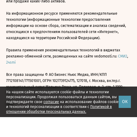
или продаже каких-либо активов.
На информационном ресурсе применяются рекомендательные
технологии (информационные технологии предоставления
информации на основе сбора, систематизации и анализа сведений,
относящихся к предпочтениям пользователей сети «Интернет»,
находящихся на территории Российской Федерации).
Правила применения рекомендательных технологий в виджетах
рекламно-обменной сети, размещенных на сайте vedomosti.ru:
СМИ2
,
24smi
Все права защищены © АО Бизнес Ньюс Медиа, ИНН/КПП
7712108141/771501001, ОГРН 1027739124775, 127018, г. Москва, вн.тер.г.
муниципальный округ Марьина Роща, ул. Полковая, д. 3, стр. 1 1999—
На нашем сайте используются cookie-файлы и технологии
2026
персонализации. Продолжая пользоваться данным сайтом, вы
ОК
подтверждаете свое
согласие
на использование файлов cookie
и технологий персонализации в соответствии с
Политикой в
отношении обработки персональных данных.