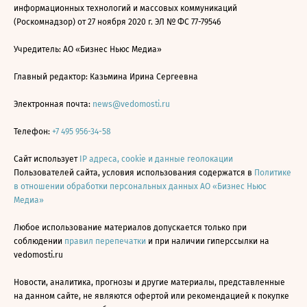
информационных технологий и массовых коммуникаций
(Роскомнадзор) от 27 ноября 2020 г. ЭЛ № ФС 77-79546
Учредитель: АО «Бизнес Ньюс Медиа»
Главный редактор: Казьмина Ирина Сергеевна
Электронная почта:
news@vedomosti.ru
Телефон:
+7 495 956-34-58
Сайт использует
IP адреса, cookie и данные геолокации
Пользователей сайта, условия использования содержатся в
Политике
в отношении обработки персональных данных АО «Бизнес Ньюс
Медиа»
Любое использование материалов допускается только при
соблюдении
правил перепечатки
и при наличии гиперссылки на
vedomosti.ru
Новости, аналитика, прогнозы и другие материалы, представленные
на данном сайте, не являются офертой или рекомендацией к покупке