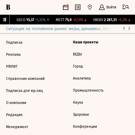
Войти
31%
↑
GECO
15,37
+1,32%
↑
MSTT
75,9
-0,13%
↓
IMOEX
2 281,31
-0,2%
↓
Ситуация на топливном рынке: меры, динамика, прогнозы
Выб
Наши проекты
Подписка
ВЕДЫ
Реклама
Город
РФРИТ
Аналитика
Справочник компаний
Промышленность
Подписка для юр.лиц
Наука
О компании
Здоровье
Редакция
Конференции
Менеджмент