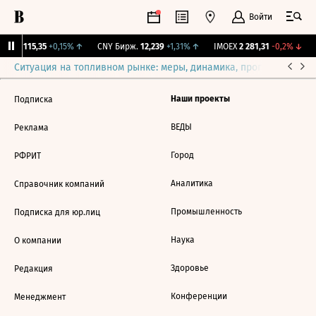
Войти
RGBI
115,35
+0,15%
↑
CNY Бирж.
12,239
+1,31%
↑
IMOEX
2 281,31
-0,2%
↓
Ситуация на топливном рынке: меры, динамика, прогнозы
Выб
Наши проекты
Подписка
ВЕДЫ
Реклама
Город
РФРИТ
Аналитика
Справочник компаний
Промышленность
Подписка для юр.лиц
Наука
О компании
Здоровье
Редакция
Конференции
Менеджмент