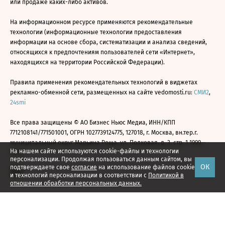
или продаже каких-либо активов.
На информационном ресурсе применяются рекомендательные
технологии (информационные технологии предоставления
информации на основе сбора, систематизации и анализа сведений,
относящихся к предпочтениям пользователей сети «Интернет»,
находящихся на территории Российской Федерации).
Правила применения рекомендательных технологий в виджетах
рекламно-обменной сети, размещенных на сайте vedomosti.ru:
СМИ2
,
24smi
Все права защищены © АО Бизнес Ньюс Медиа, ИНН/КПП
7712108141/771501001, ОГРН 1027739124775, 127018, г. Москва, вн.тер.г.
муниципальный округ Марьина Роща, ул. Полковая, д. 3, стр. 1 1999—
На нашем сайте используются cookie-файлы и технологии
2026
персонализации. Продолжая пользоваться данным сайтом, вы
ОК
подтверждаете свое
согласие
на использование файлов cookie
и технологий персонализации в соответствии с
Политикой в
отношении обработки персональных данных.