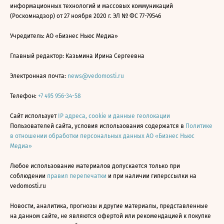
информационных технологий и массовых коммуникаций
(Роскомнадзор) от 27 ноября 2020 г. ЭЛ № ФС 77-79546
Учредитель: АО «Бизнес Ньюс Медиа»
Главный редактор: Казьмина Ирина Сергеевна
Электронная почта:
news@vedomosti.ru
Телефон:
+7 495 956-34-58
Сайт использует
IP адреса, cookie и данные геолокации
Пользователей сайта, условия использования содержатся в
Политике
в отношении обработки персональных данных АО «Бизнес Ньюс
Медиа»
Любое использование материалов допускается только при
соблюдении
правил перепечатки
и при наличии гиперссылки на
vedomosti.ru
Новости, аналитика, прогнозы и другие материалы, представленные
на данном сайте, не являются офертой или рекомендацией к покупке