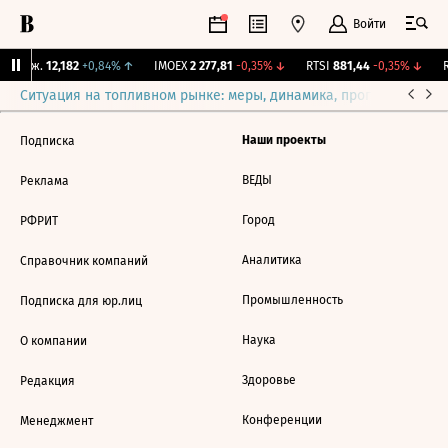
Войти
 Бирж.
12,182
+0,84%
↑
IMOEX
2 277,81
-0,35%
↓
RTSI
881,44
-0,35%
↓
R
Ситуация на топливном рынке: меры, динамика, прогнозы
Выб
Наши проекты
Подписка
ВЕДЫ
Реклама
Город
РФРИТ
Аналитика
Справочник компаний
Промышленность
Подписка для юр.лиц
Наука
О компании
Здоровье
Редакция
Конференции
Менеджмент