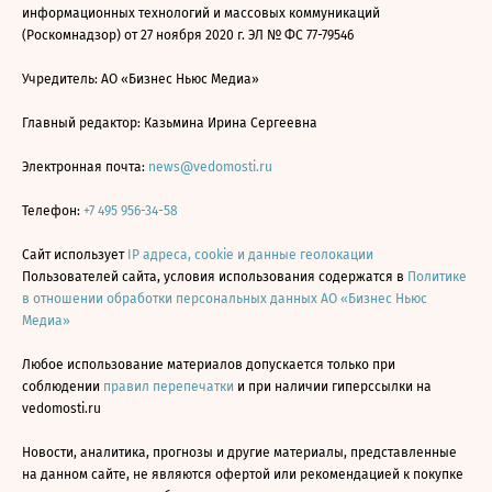
информационных технологий и массовых коммуникаций
(Роскомнадзор) от 27 ноября 2020 г. ЭЛ № ФС 77-79546
Учредитель: АО «Бизнес Ньюс Медиа»
Главный редактор: Казьмина Ирина Сергеевна
Электронная почта:
news@vedomosti.ru
Телефон:
+7 495 956-34-58
Сайт использует
IP адреса, cookie и данные геолокации
Пользователей сайта, условия использования содержатся в
Политике
в отношении обработки персональных данных АО «Бизнес Ньюс
Медиа»
Любое использование материалов допускается только при
соблюдении
правил перепечатки
и при наличии гиперссылки на
vedomosti.ru
Новости, аналитика, прогнозы и другие материалы, представленные
на данном сайте, не являются офертой или рекомендацией к покупке