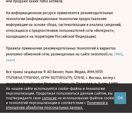
или продаже каких-либо активов.
На информационном ресурсе применяются рекомендательные
технологии (информационные технологии предоставления
информации на основе сбора, систематизации и анализа сведений,
относящихся к предпочтениям пользователей сети «Интернет»,
находящихся на территории Российской Федерации).
Правила применения рекомендательных технологий в виджетах
рекламно-обменной сети, размещенных на сайте vedomosti.ru:
СМИ2
,
24smi
Все права защищены © АО Бизнес Ньюс Медиа, ИНН/КПП
7712108141/771501001, ОГРН 1027739124775, 127018, г. Москва, вн.тер.г.
муниципальный округ Марьина Роща, ул. Полковая, д. 3, стр. 1 1999—
На нашем сайте используются cookie-файлы и технологии
2026
персонализации. Продолжая пользоваться данным сайтом, вы
ОК
подтверждаете свое
согласие
на использование файлов cookie
и технологий персонализации в соответствии с
Политикой в
отношении обработки персональных данных.