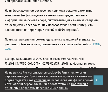
или продаже каких-либо активов.
На информационном ресурсе применяются рекомендательные
технологии (информационные технологии предоставления
информации на основе сбора, систематизации и анализа сведений,
относящихся к предпочтениям пользователей сети «Интернет»,
находящихся на территории Российской Федерации).
Правила применения рекомендательных технологий в виджетах
рекламно-обменной сети, размещенных на сайте vedomosti.ru:
СМИ2
,
24smi
Все права защищены © АО Бизнес Ньюс Медиа, ИНН/КПП
7712108141/771501001, ОГРН 1027739124775, 127018, г. Москва, вн.тер.г.
муниципальный округ Марьина Роща, ул. Полковая, д. 3, стр. 1 1999—
На нашем сайте используются cookie-файлы и технологии
2026
персонализации. Продолжая пользоваться данным сайтом, вы
ОК
подтверждаете свое
согласие
на использование файлов cookie
и технологий персонализации в соответствии с
Политикой в
отношении обработки персональных данных.