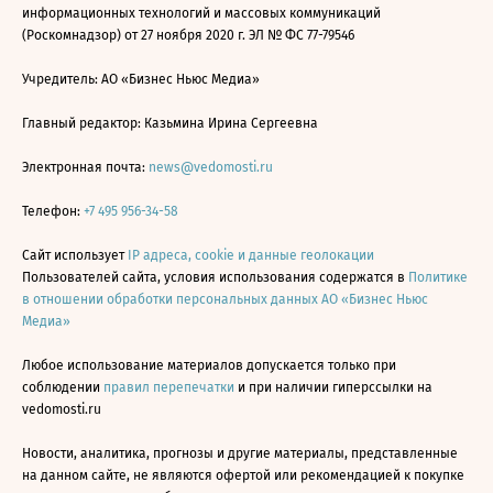
информационных технологий и массовых коммуникаций
(Роскомнадзор) от 27 ноября 2020 г. ЭЛ № ФС 77-79546
Учредитель: АО «Бизнес Ньюс Медиа»
Главный редактор: Казьмина Ирина Сергеевна
Электронная почта:
news@vedomosti.ru
Телефон:
+7 495 956-34-58
Сайт использует
IP адреса, cookie и данные геолокации
Пользователей сайта, условия использования содержатся в
Политике
в отношении обработки персональных данных АО «Бизнес Ньюс
Медиа»
Любое использование материалов допускается только при
соблюдении
правил перепечатки
и при наличии гиперссылки на
vedomosti.ru
Новости, аналитика, прогнозы и другие материалы, представленные
на данном сайте, не являются офертой или рекомендацией к покупке