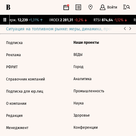
Войти
NY Бирж.
12,239
+1,31%
↑
IMOEX
2 281,31
-0,2%
↓
RTSI
874,64
-1,12%
↓
R
Ситуация на топливном рынке: меры, динамика, прогнозы
Выб
Наши проекты
Подписка
ВЕДЫ
Реклама
Город
РФРИТ
Аналитика
Справочник компаний
Промышленность
Подписка для юр.лиц
Наука
О компании
Здоровье
Редакция
Конференции
Менеджмент