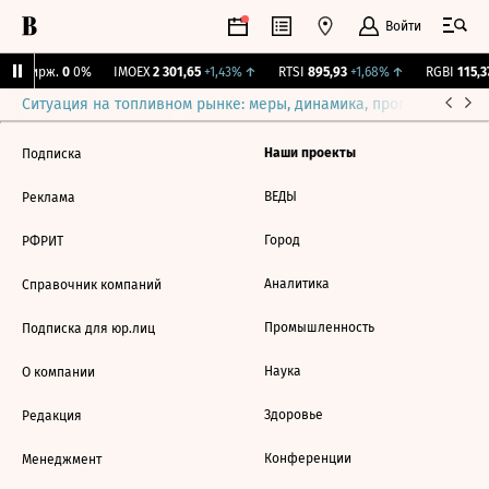
Войти
NY Бирж.
0
0%
IMOEX
2 301,65
+1,43%
↑
RTSI
895,93
+1,68%
↑
RGBI
115,37
Ситуация на топливном рынке: меры, динамика, прогнозы
Выб
Наши проекты
Подписка
ВЕДЫ
Реклама
Город
РФРИТ
Аналитика
Справочник компаний
Промышленность
Подписка для юр.лиц
Наука
О компании
Здоровье
Редакция
Конференции
Менеджмент