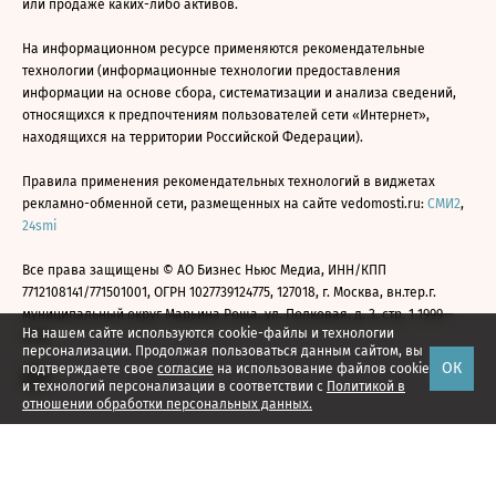
или продаже каких-либо активов.
На информационном ресурсе применяются рекомендательные
технологии (информационные технологии предоставления
информации на основе сбора, систематизации и анализа сведений,
относящихся к предпочтениям пользователей сети «Интернет»,
находящихся на территории Российской Федерации).
Правила применения рекомендательных технологий в виджетах
рекламно-обменной сети, размещенных на сайте vedomosti.ru:
СМИ2
,
24smi
Все права защищены © АО Бизнес Ньюс Медиа, ИНН/КПП
7712108141/771501001, ОГРН 1027739124775, 127018, г. Москва, вн.тер.г.
муниципальный округ Марьина Роща, ул. Полковая, д. 3, стр. 1 1999—
На нашем сайте используются cookie-файлы и технологии
2026
персонализации. Продолжая пользоваться данным сайтом, вы
ОК
подтверждаете свое
согласие
на использование файлов cookie
и технологий персонализации в соответствии с
Политикой в
отношении обработки персональных данных.