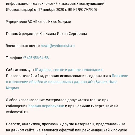
информационных технологий и массовых коммуникаций
(Роскомнадзор) от 27 ноября 2020 г. ЭЛ № ФС 77-79546
Учредитель: АО «Бизнес Ньюс Медиа»
Главный редактор: Казьмина Ирина Сергеевна
Электронная почта:
news@vedomosti.ru
Телефон:
+7 495 956-34-58
Сайт использует
IP адреса, cookie и данные геолокации
Пользователей сайта, условия использования содержатся в
Политике
в отношении обработки персональных данных АО «Бизнес Ньюс
Медиа»
Любое использование материалов допускается только при
соблюдении
правил перепечатки
и при наличии гиперссылки на
vedomosti.ru
Новости, аналитика, прогнозы и другие материалы, представленные
на данном сайте, не являются офертой или рекомендацией к покупке