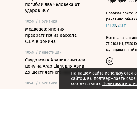
территории Росс
погибли два человека от
ударов ВСУ
Правила примене
рекламно-обменно
10:59
/ Политика
INFOX
,
24smi
Медведев: Япония
превратится из вассала
Все права защищ
США в ронина
7712108141/7715010
муниципальный окр
10:49
/ Инвестиции
Саудовская Аравия снизила
цену на Arab Light для Азии
до шестилетнего минимума
На нашем сайте используются c
сайтом, вы подтверждаете свое
10:46
/ Политика
соответствии с
Политикой в отн
В Германии задержали
украинца по подозрению в
шпионаже
10:29
/ Инвестиции
СД «Мегафона»
рекомендовал выплатить
дивиденды за первое