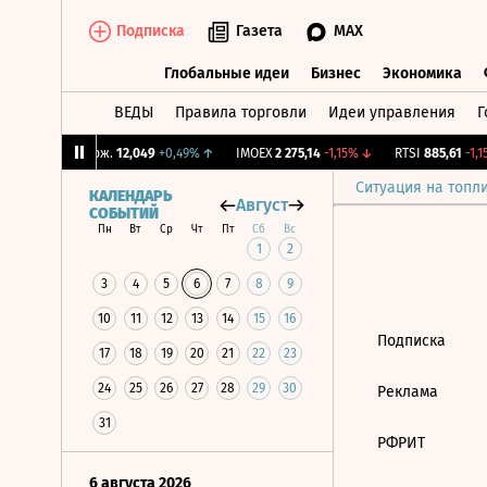
Подписка
Газета
MAX
Глобальные идеи
Бизнес
Экономика
ВЕДЫ
Правила торговли
Идеи управления
Г
Глобальные идеи
Бизнес
Экономик
%
↓
CNY Бирж.
12,049
+0,49%
↑
IMOEX
2 275,14
-1,15%
↓
RTSI
885,61
-1,15
Ситуация на топл
КАЛЕНДАРЬ
Август
СОБЫТИЙ
Пн
Вт
Ср
Чт
Пт
Сб
Вс
1
2
3
4
5
6
7
8
9
10
11
12
13
14
15
16
Подписка
17
18
19
20
21
22
23
24
25
26
27
28
29
30
Реклама
31
РФРИТ
6 августа 2026