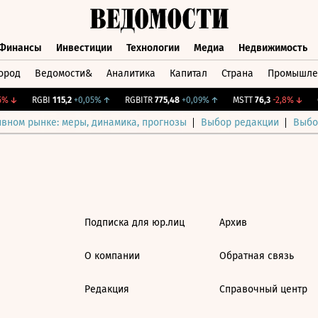
Финансы
Инвестиции
Технологии
Медиа
Недвижимость
ород
Ведомости&
Аналитика
Капитал
Страна
Промышле
а
Финансы
Инвестиции
Технологии
Медиа
Недвижимос
%
↓
RGBI
115,2
+0,05%
↑
RGBITR
775,48
+0,09%
↑
MSTT
76,3
-2,8%
↓
C
ивном рынке: меры, динамика, прогнозы
Выбор редакции
Выбо
Подписка для юр.лиц
Архив
О компании
Обратная связь
Редакция
Справочный центр