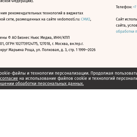
ийской Федерации).
Телефон:
+7
ния рекомендательных технологий в виджетах
й сети, размещенных на сайте vedomosti.ru:
СМИ2
,
Сайт испол
сайта, усл
обработки 
ены © АО Бизнес Ньюс Медиа, ИНН/КПП
01, ОГРН 1027739124775, 127018, г. Москва, вн.тер.г.
уг Марьина Роща, ул. Полковая, д. 3, стр. 1 1999—2026
ookie-файлы и технологии персонализации. Продолжая пользоват
согласие
на использование файлов cookie и технологий персонал
ошении обработки персональных данных.