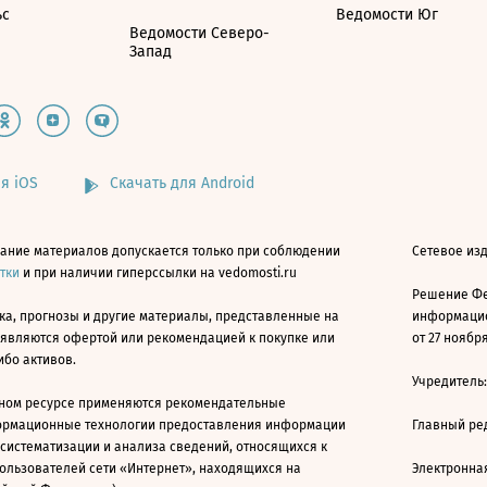
ьс
Ведомости Юг
Ведомости Северо-
Запад
я iOS
Скачать для Android
ание материалов допускается только при соблюдении
Сетевое изд
атки
и при наличии гиперссылки на vedomosti.ru
Решение Фе
ка, прогнозы и другие материалы, представленные на
информацио
 являются офертой или рекомендацией к покупке или
от 27 ноября
ибо активов.
Учредитель
ном ресурсе применяются рекомендательные
ормационные технологии предоставления информации
Главный ре
 систематизации и анализа сведений, относящихся к
ользователей сети «Интернет», находящихся на
Электронна