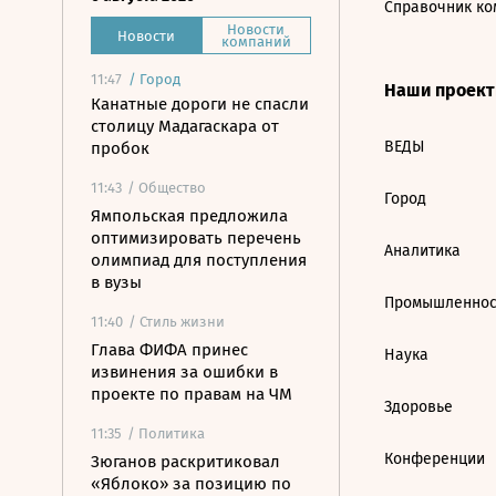
Справочник ко
Новости
Новости
компаний
11:47
/
Город
Наши проек
Канатные дороги не спасли
столицу Мадагаскара от
ВЕДЫ
пробок
11:43
/ Общество
Город
Ямпольская предложила
оптимизировать перечень
Аналитика
олимпиад для поступления
в вузы
Промышленнос
11:40
/ Стиль жизни
Глава ФИФА принес
Наука
извинения за ошибки в
проекте по правам на ЧМ
Здоровье
11:35
/ Политика
Конференции
Зюганов раскритиковал
«Яблоко» за позицию по