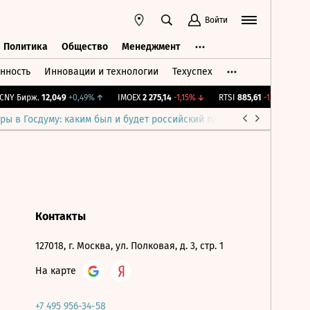
Войти
Политика
Общество
Менеджмент
нность
Инновации и технологии
Техуспех
ть
Политика
Общество
Менеджмент
NY Бирж.
12,049
+0,49%
↑
IMOEX
2 275,14
-1,15%
↓
RTSI
885,61
-1,15%
↓
R
ры в Госдуму: каким был и будет российский парламент
Война н
Контакты
127018, г. Москва, ул. Полковая, д. 3, стр. 1
На карте
+7 495 956-34-58