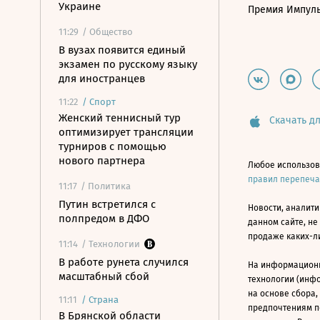
Украине
Премия Импул
11:29
/ Общество
В вузах появится единый
экзамен по русскому языку
для иностранцев
11:22
/
Спорт
Женский теннисный тур
Скачать дл
оптимизирует трансляции
турниров с помощью
нового партнера
Любое использов
правил перепеч
11:17
/ Политика
Путин встретился с
Новости, аналити
полпредом в ДФО
данном сайте, не
продаже каких-л
11:14
/ Технологии
В работе рунета случился
На информацион
масштабный сбой
технологии (инф
на основе сбора,
11:11
/
Страна
предпочтениям п
В Брянской области