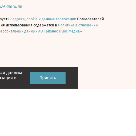
 495 956-34-58
ьзует
IP адреса, cookie и данные геолокации
Пользователей
овия использования содержатся в
Политике в отношении
персональных данных АО «Бизнес Ньюс Медиа»
ься данным
Принять
изации в