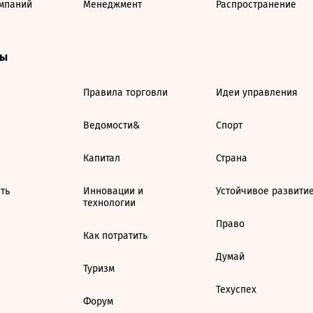
мпаний
Менеджмент
Распространение
ты
Правила торговли
Идеи управления
Ведомости&
Спорт
Капитал
Страна
ть
Инновации и
Устойчивое развити
технологии
Право
Как потратить
Думай
Туризм
Техуспех
Форум