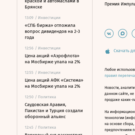
краской и автомаслами в
Премия Импул
Брянске
13:09
/ Инвестиции
«СПБ биржа» отложила
вопрос дивидендов на 2-3
года
12:56
/ Инвестиции
Скачать дл
Цена акций «Аэрофлота»
на Мосбирже упала на 2%
Любое использов
12:55
/ Инвестиции
правил перепеч
Цена акций АФК «Система»
на Мосбирже упала на 2%
Новости, аналити
данном сайте, не
12:50
/ Политика
продаже каких-л
Саудовская Аравия,
Пакистан и Турция создали
На информацион
оборонный альянс
технологии (инф
на основе сбора,
12:45
/ Политика
предпочтениям п