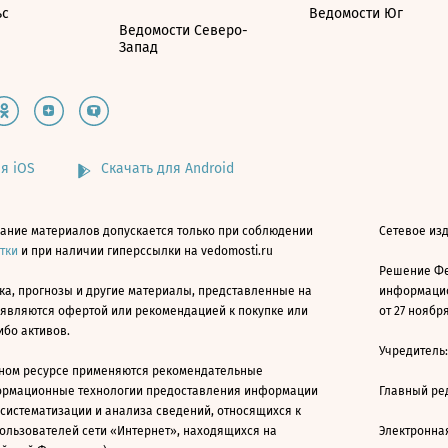
ьс
Ведомости Юг
Ведомости Северо-
Запад
я iOS
Скачать для Android
ание материалов допускается только при соблюдении
Сетевое изд
атки
и при наличии гиперссылки на vedomosti.ru
Решение Фе
ка, прогнозы и другие материалы, представленные на
информацио
 являются офертой или рекомендацией к покупке или
от 27 ноября
ибо активов.
Учредитель
ном ресурсе применяются рекомендательные
ормационные технологии предоставления информации
Главный ре
 систематизации и анализа сведений, относящихся к
ользователей сети «Интернет», находящихся на
Электронна