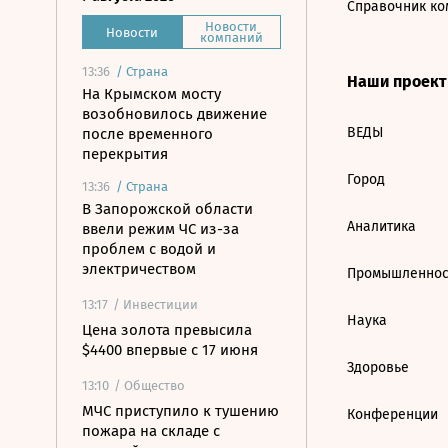
Справочник ко
Новости
Новости
компаний
13:36
/
Страна
Наши проек
На Крымском мосту
возобновилось движение
ВЕДЫ
после временного
перекрытия
Город
13:36
/
Страна
В Запорожской области
Аналитика
ввели режим ЧС из-за
проблем с водой и
электричеством
Промышленнос
13:17
/ Инвестиции
Наука
Цена золота превысила
$4400 впервые с 17 июня
Здоровье
13:10
/ Общество
МЧС приступило к тушению
Конференции
пожара на складе с