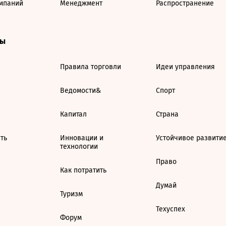
мпаний
Менеджмент
Распространение
ты
Правила торговли
Идеи управления
Ведомости&
Спорт
Капитал
Страна
ть
Инновации и
Устойчивое развити
технологии
Право
Как потратить
Думай
Туризм
Техуспех
Форум