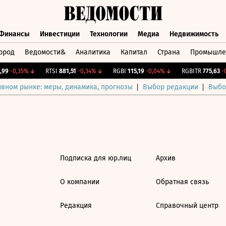
Финансы
Инвестиции
Технологии
Медиа
Недвижимость
ород
Ведомости&
Аналитика
Капитал
Страна
Промышле
а
Финансы
Инвестиции
Технологии
Медиа
Недвижимос
99
-0,35%
↓
RTSI
881,51
-0,34%
↓
RGBI
115,19
-0,04%
↓
RGBITR
775,63
-0
ивном рынке: меры, динамика, прогнозы
Выбор редакции
Выбо
Подписка для юр.лиц
Архив
О компании
Обратная связь
Редакция
Справочный центр