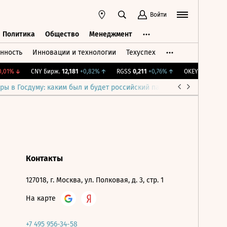
Войти
Политика
Общество
Менеджмент
нность
Инновации и технологии
Техуспех
ть
Политика
Общество
Менеджмент
,01%
↓
CNY Бирж.
12,181
+0,82%
↑
RGSS
0,211
+0,76%
↑
OKEY
40,59
-0,2
ры в Госдуму: каким был и будет российский парламент
Война н
Контакты
127018, г. Москва, ул. Полковая, д. 3, стр. 1
На карте
+7 495 956-34-58