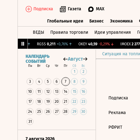
Подписка
Газета
MAX
Глобальные идеи
Бизнес
Экономика
ВЕДЫ
Правила торговли
Идеи управления
Г
Глобальные идеи
Бизнес
Экономик
12,181
+0,82%
↑
RGSS
0,211
+0,76%
↑
OKEY
40,59
-0,29%
↓
IMOEX
2 277,
Ситуация на топл
КАЛЕНДАРЬ
Август
СОБЫТИЙ
Пн
Вт
Ср
Чт
Пт
Сб
Вс
1
2
3
4
5
6
7
8
9
10
11
12
13
14
15
16
Подписка
17
18
19
20
21
22
23
24
25
26
27
28
29
30
Реклама
31
РФРИТ
7 августа 2026