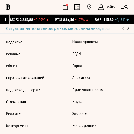
Войти
%
IMOEX
2 285,88
-0,69%
↓
RTSI
884,56
-1,27%
↓
RGBI
115,39
+0,13%
↑
Ситуация на топливном рынке: меры, динамика, прогнозы
Выб
Наши проекты
Подписка
ВЕДЫ
Реклама
Город
РФРИТ
Аналитика
Справочник компаний
Промышленность
Подписка для юр.лиц
Наука
О компании
Здоровье
Редакция
Конференции
Менеджмент