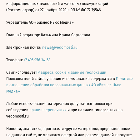
информационных технологий и массовых коммуникаций
(Роскомнадзор) от 27 ноября 2020 г. ЭЛ № ФС 77-79546
Учредитель: АО «Бизнес Ньюс Медиа»
Главный редактор: Казьмина Ирина Сергеевна
Электронная почта:
news@vedomosti.ru
Телефон:
+7 495 956-34-58
Сайт использует
IP адреса, cookie и данные геолокации
Пользователей сайта, условия использования содержатся в
Политике
в отношении обработки персональных данных АО «Бизнес Ньюс
Медиа»
Любое использование материалов допускается только при
соблюдении
правил перепечатки
и при наличии гиперссылки на
vedomosti.ru
Новости, аналитика, прогнозы и другие материалы, представленные
на данном сайте, не являются офертой или рекомендацией к покупке