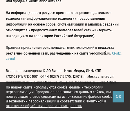
или продаже каких-либо активов.
На информационном ресурсе применяются рекомендательные
технологии (информационные технологии предоставления
информации на основе сбора, систематизации и анализа сведений,
относящихся к предпочтениям пользователей сети «Интернет»,
находящихся на территории Российской Федерации).
Правила применения рекомендательных технологий в виджетах
рекламно-обменной сети, размещенных на сайте vedomosti.ru:
СМИ2
,
24smi
Все права защищены © АО Бизнес Ньюс Медиа, ИНН/КПП
7712108141/771501001, ОГРН 1027739124775, 127018, г. Москва, вн.тер.г.
муниципальный округ Марьина Роща, ул. Полковая, д. 3, стр. 1 1999—
На нашем сайте используются cookie-файлы и технологии
2026
персонализации. Продолжая пользоваться данным сайтом, вы
ОК
подтверждаете свое
согласие
на использование файлов cookie
и технологий персонализации в соответствии с
Политикой в
отношении обработки персональных данных.