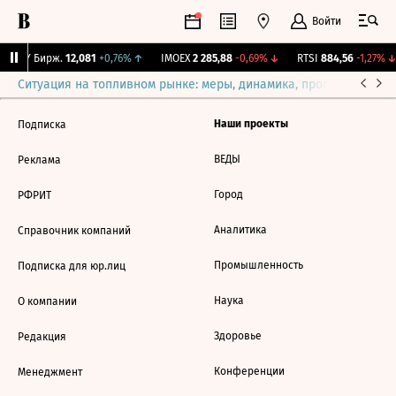
Войти
CNY Бирж.
12,081
+0,76%
↑
IMOEX
2 285,88
-0,69%
↓
RTSI
884,56
-1,27%
↓
Ситуация на топливном рынке: меры, динамика, прогнозы
Выб
Наши проекты
Подписка
ВЕДЫ
Реклама
Город
РФРИТ
Аналитика
Справочник компаний
Промышленность
Подписка для юр.лиц
Наука
О компании
Здоровье
Редакция
Конференции
Менеджмент