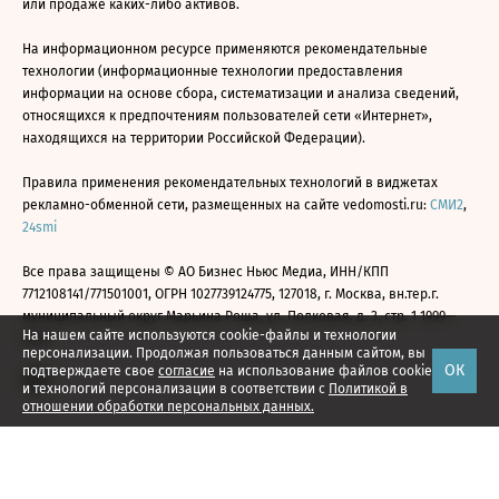
или продаже каких-либо активов.
На информационном ресурсе применяются рекомендательные
технологии (информационные технологии предоставления
информации на основе сбора, систематизации и анализа сведений,
относящихся к предпочтениям пользователей сети «Интернет»,
находящихся на территории Российской Федерации).
Правила применения рекомендательных технологий в виджетах
рекламно-обменной сети, размещенных на сайте vedomosti.ru:
СМИ2
,
24smi
Все права защищены © АО Бизнес Ньюс Медиа, ИНН/КПП
7712108141/771501001, ОГРН 1027739124775, 127018, г. Москва, вн.тер.г.
муниципальный округ Марьина Роща, ул. Полковая, д. 3, стр. 1 1999—
На нашем сайте используются cookie-файлы и технологии
2026
персонализации. Продолжая пользоваться данным сайтом, вы
ОК
подтверждаете свое
согласие
на использование файлов cookie
и технологий персонализации в соответствии с
Политикой в
отношении обработки персональных данных.