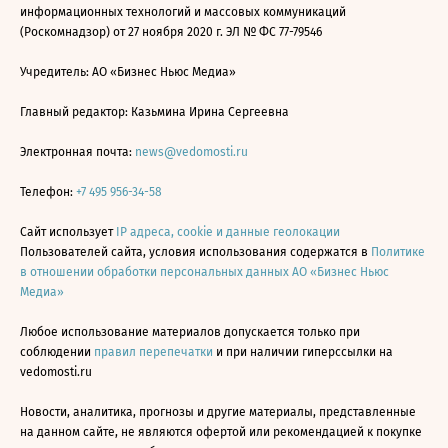
информационных технологий и массовых коммуникаций
(Роскомнадзор) от 27 ноября 2020 г. ЭЛ № ФС 77-79546
Учредитель: АО «Бизнес Ньюс Медиа»
Главный редактор: Казьмина Ирина Сергеевна
Электронная почта:
news@vedomosti.ru
Телефон:
+7 495 956-34-58
Сайт использует
IP адреса, cookie и данные геолокации
Пользователей сайта, условия использования содержатся в
Политике
в отношении обработки персональных данных АО «Бизнес Ньюс
Медиа»
Любое использование материалов допускается только при
соблюдении
правил перепечатки
и при наличии гиперссылки на
vedomosti.ru
Новости, аналитика, прогнозы и другие материалы, представленные
на данном сайте, не являются офертой или рекомендацией к покупке