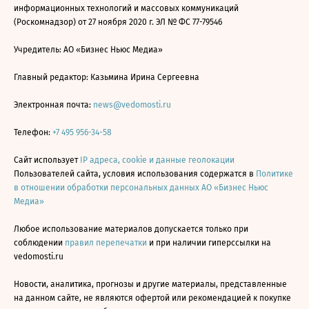
информационных технологий и массовых коммуникаций
(Роскомнадзор) от 27 ноября 2020 г. ЭЛ № ФС 77-79546
Учредитель: АО «Бизнес Ньюс Медиа»
Главный редактор: Казьмина Ирина Сергеевна
Электронная почта:
news@vedomosti.ru
Телефон:
+7 495 956-34-58
Сайт использует
IP адреса, cookie и данные геолокации
Пользователей сайта, условия использования содержатся в
Политике
в отношении обработки персональных данных АО «Бизнес Ньюс
Медиа»
Любое использование материалов допускается только при
соблюдении
правил перепечатки
и при наличии гиперссылки на
vedomosti.ru
Новости, аналитика, прогнозы и другие материалы, представленные
на данном сайте, не являются офертой или рекомендацией к покупке