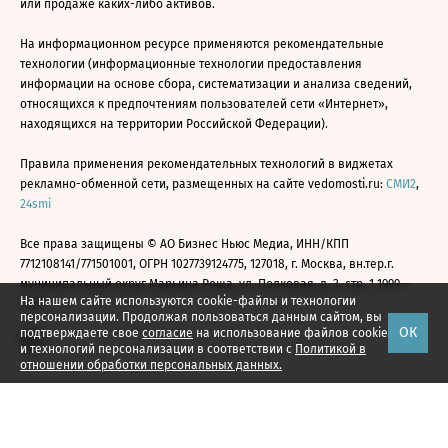
или продаже каких-либо активов.
На информационном ресурсе применяются рекомендательные
технологии (информационные технологии предоставления
информации на основе сбора, систематизации и анализа сведений,
относящихся к предпочтениям пользователей сети «Интернет»,
находящихся на территории Российской Федерации).
Правила применения рекомендательных технологий в виджетах
рекламно-обменной сети, размещенных на сайте vedomosti.ru:
СМИ2
,
24smi
Все права защищены © АО Бизнес Ньюс Медиа, ИНН/КПП
7712108141/771501001, ОГРН 1027739124775, 127018, г. Москва, вн.тер.г.
муниципальный округ Марьина Роща, ул. Полковая, д. 3, стр. 1 1999—
На нашем сайте используются cookie-файлы и технологии
2026
персонализации. Продолжая пользоваться данным сайтом, вы
ОК
подтверждаете свое
согласие
на использование файлов cookie
и технологий персонализации в соответствии с
Политикой в
отношении обработки персональных данных.