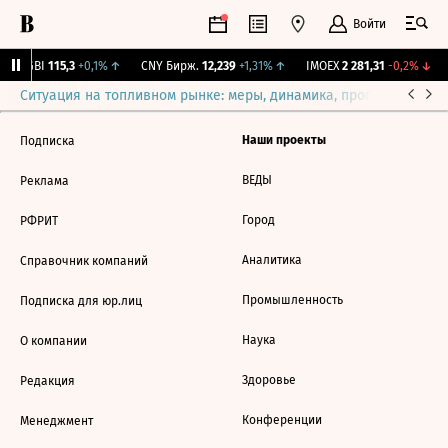
Войти
RGBI
115,3
+0,1%
↑
CNY Бирж.
12,239
+1,31%
↑
IMOEX
2 281,31
-0,2%
↓
Ситуация на топливном рынке: меры, динамика, прогнозы
Выб
Наши проекты
Подписка
ВЕДЫ
Реклама
Город
РФРИТ
Аналитика
Справочник компаний
Промышленность
Подписка для юр.лиц
Наука
О компании
Здоровье
Редакция
Конференции
Менеджмент