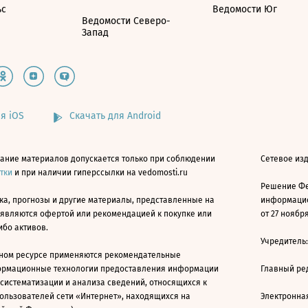
ьс
Ведомости Юг
Ведомости Северо-
Запад
я iOS
Скачать для Android
ание материалов допускается только при соблюдении
Сетевое изд
атки
и при наличии гиперссылки на vedomosti.ru
Решение Фе
ка, прогнозы и другие материалы, представленные на
информацио
 являются офертой или рекомендацией к покупке или
от 27 ноября
ибо активов.
Учредитель
ном ресурсе применяются рекомендательные
ормационные технологии предоставления информации
Главный ре
 систематизации и анализа сведений, относящихся к
ользователей сети «Интернет», находящихся на
Электронна