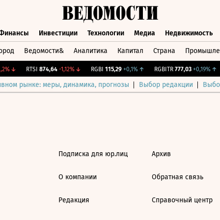
Финансы
Инвестиции
Технологии
Медиа
Недвижимость
ород
Ведомости&
Аналитика
Капитал
Страна
Промышле
а
Финансы
Инвестиции
Технологии
Медиа
Недвижимос
2%
↓
RTSI
874,64
-1,12%
↓
RGBI
115,29
+0,1%
↑
RGBITR
777,03
+0,19%
↑
ивном рынке: меры, динамика, прогнозы
Выбор редакции
Выбо
Подписка для юр.лиц
Архив
О компании
Обратная связь
Редакция
Справочный центр