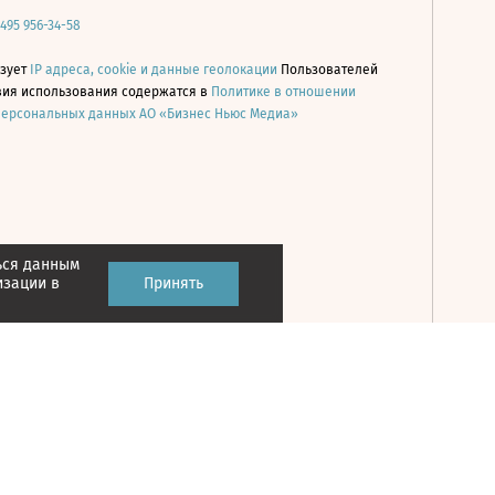
 495 956-34-58
ьзует
IP адреса, cookie и данные геолокации
Пользователей
овия использования содержатся в
Политике в отношении
персональных данных АО «Бизнес Ньюс Медиа»
ься данным
Принять
изации в