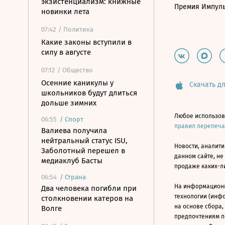
экзистенциализм: книжные
Премия Импул
новинки лета
07:42
/ Политика
Какие законы вступили в
силу в августе
07:12
/ Общество
Осенние каникулы у
Скачать дл
школьников будут длиться
дольше зимних
Любое использов
06:55
/
Спорт
правил перепеч
Валиева получила
нейтральный статус ISU,
Новости, аналити
Заболотный перешел в
данном сайте, не
медиаклуб Басты
продаже каких-л
06:54
/
Страна
На информацион
Два человека погибли при
технологии (инф
столкновении катеров на
на основе сбора,
Волге
предпочтениям п