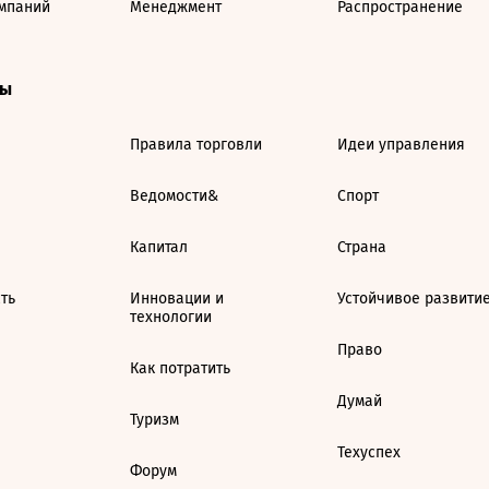
мпаний
Менеджмент
Распространение
ты
Правила торговли
Идеи управления
Ведомости&
Спорт
Капитал
Страна
ть
Инновации и
Устойчивое развити
технологии
Право
Как потратить
Думай
Туризм
Техуспех
Форум