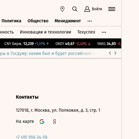
Войти
Политика
Общество
Менеджмент
нность
Инновации и технологии
Техуспех
ть
Политика
Общество
Менеджмент
CNY Бирж.
12,239
+1,31%
↑
OKEY
40,67
-0,49%
↓
YAKG
34,85
-0,29%
↓
I
ры в Госдуму: каким был и будет российский парламент
Война н
Контакты
127018, г. Москва, ул. Полковая, д. 3, стр. 1
На карте
+7 495 956-34-58