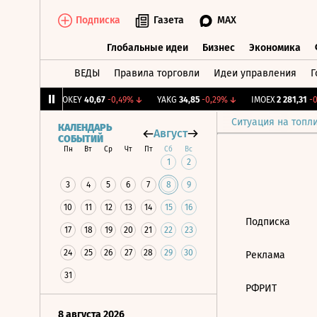
Подписка
Газета
MAX
Глобальные идеи
Бизнес
Экономика
ВЕДЫ
Правила торговли
Идеи управления
Г
Глобальные идеи
Бизнес
Экономик
39
+1,31%
↑
OKEY
40,67
-0,49%
↓
YAKG
34,85
-0,29%
↓
IMOEX
2 281,31
-0,
Ситуация на топл
КАЛЕНДАРЬ
Август
СОБЫТИЙ
Пн
Вт
Ср
Чт
Пт
Сб
Вс
1
2
3
4
5
6
7
8
9
10
11
12
13
14
15
16
Подписка
17
18
19
20
21
22
23
24
25
26
27
28
29
30
Реклама
31
РФРИТ
8 августа 2026