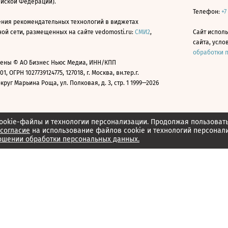
ийской Федерации).
Телефон:
+7
ния рекомендательных технологий в виджетах
й сети, размещенных на сайте vedomosti.ru:
СМИ2
,
Сайт испол
сайта, усл
обработки 
ены © АО Бизнес Ньюс Медиа, ИНН/КПП
01, ОГРН 1027739124775, 127018, г. Москва, вн.тер.г.
уг Марьина Роща, ул. Полковая, д. 3, стр. 1 1999—2026
ookie-файлы и технологии персонализации. Продолжая пользоват
согласие
на использование файлов cookie и технологий персонал
ошении обработки персональных данных.