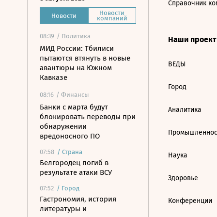
Справочник ко
Новости
Новости
компаний
08:39
/ Политика
Наши проек
МИД России: Тбилиси
пытаются втянуть в новые
ВЕДЫ
авантюры на Южном
Кавказе
Город
08:16
/ Финансы
Банки с марта будут
Аналитика
блокировать переводы при
обнаружении
Промышленнос
вредоносного ПО
07:58
/
Страна
Наука
Белгородец погиб в
результате атаки ВСУ
Здоровье
07:52
/
Город
Гастрономия, история
Конференции
литературы и