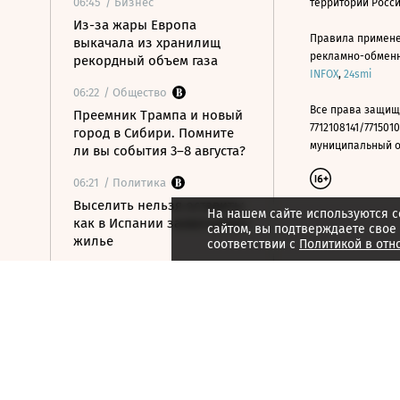
06:45
/ Бизнес
территории Росс
Из-за жары Европа
Правила примене
выкачала из хранилищ
рекламно-обменно
рекордный объем газа
INFOX
,
24smi
06:22
/ Общество
Все права защищ
Преемник Трампа и новый
7712108141/7715010
город в Сибири. Помните
муниципальный окр
ли вы события 3–8 августа?
06:21
/ Политика
Выселить нельзя оставить:
На нашем сайте используются c
как в Испании захватывают
сайтом, вы подтверждаете свое
жилье
соответствии с
Политикой в отн
06:11
/ Политика
Российские силы ПВО
утром сбили 83
беспилотника
06:01
/ Технологии
Китайские машины