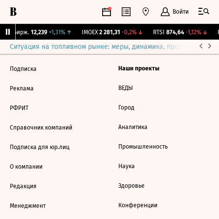
Войти
CNY Бирж.
12,239
+1,31%
↑
IMOEX
2 281,31
-0,2%
↓
RTSI
874,64
-1,12%
↓
R
Ситуация на топливном рынке: меры, динамика, прогнозы
Выб
Наши проекты
Подписка
ВЕДЫ
Реклама
Город
РФРИТ
Аналитика
Справочник компаний
Промышленность
Подписка для юр.лиц
Наука
О компании
Здоровье
Редакция
Конференции
Менеджмент