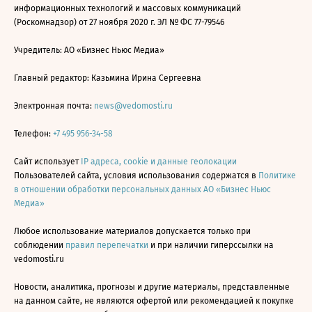
информационных технологий и массовых коммуникаций
(Роскомнадзор) от 27 ноября 2020 г. ЭЛ № ФС 77-79546
Учредитель: АО «Бизнес Ньюс Медиа»
Главный редактор: Казьмина Ирина Сергеевна
Электронная почта:
news@vedomosti.ru
Телефон:
+7 495 956-34-58
Сайт использует
IP адреса, cookie и данные геолокации
Пользователей сайта, условия использования содержатся в
Политике
в отношении обработки персональных данных АО «Бизнес Ньюс
Медиа»
Любое использование материалов допускается только при
соблюдении
правил перепечатки
и при наличии гиперссылки на
vedomosti.ru
Новости, аналитика, прогнозы и другие материалы, представленные
на данном сайте, не являются офертой или рекомендацией к покупке