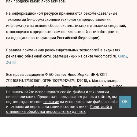
или продаже каких-либо активов.
На информационном ресурсе применяются рекомендательные
технологии (информационные технологии предоставления
информации на основе сбора, систематизации и анализа сведений,
относящихся к предпочтениям пользователей сети «Интернет»,
находящихся на территории Российской Федерации).
Правила применения рекомендательных технологий в виджетах
рекламно-обменной сети, размещенных на сайте vedomosti.ru:
СМИ2
,
24smi
Все права защищены © АО Бизнес Ньюс Медиа, ИНН/КПП
7712108141/771501001, ОГРН 1027739124775, 127018, г. Москва, вн.тер.г.
муниципальный округ Марьина Роща, ул. Полковая, д. 3, стр. 1 1999—
На нашем сайте используются cookie-файлы и технологии
2026
персонализации. Продолжая пользоваться данным сайтом, вы
ОК
подтверждаете свое
согласие
на использование файлов cookie
и технологий персонализации в соответствии с
Политикой в
отношении обработки персональных данных.