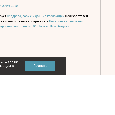
 495 956-34-58
ьзует
IP адреса, cookie и данные геолокации
Пользователей
овия использования содержатся в
Политике в отношении
персональных данных АО «Бизнес Ньюс Медиа»
ься данным
Принять
изации в