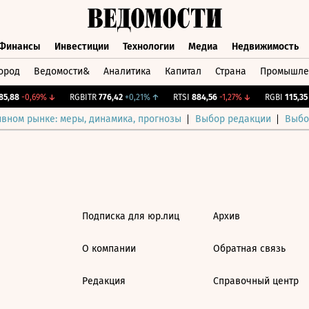
Финансы
Инвестиции
Технологии
Медиа
Недвижимость
ород
Ведомости&
Аналитика
Капитал
Страна
Промышле
а
Финансы
Инвестиции
Технологии
Медиа
Недвижимос
5,88
-0,69%
↓
RGBITR
776,42
+0,21%
↑
RTSI
884,56
-1,27%
↓
RGBI
115,35
+
ивном рынке: меры, динамика, прогнозы
Выбор редакции
Выбо
Подписка для юр.лиц
Архив
О компании
Обратная связь
Редакция
Справочный центр