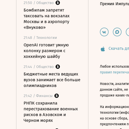
21:50
/ Общество
Премия Импул
Бомбилам запретят
таксовать на вокзалах
Москвы и в аэропорту
«Внуково»
21:48
/ Технологии
OpenAI готовит умную
Скачать дл
колонку размером с
хоккейную шайбу
21:44
/ Общество
Любое использов
правил перепеч
Бюджетные места ведущих
вузов занимает все больше
Новости, аналити
олимпиадников
данном сайте, не
продаже каких-л
21:42
/ Финансы
РНПК сохранила
На информацион
перестрахование военных
технологии (инф
рисков в Азовском и
на основе сбора,
Черном морях
предпочтениям п