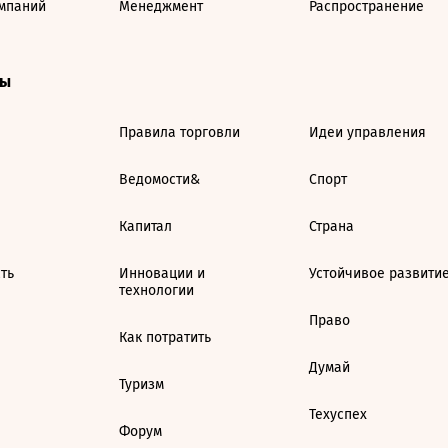
мпаний
Менеджмент
Распространение
ты
Правила торговли
Идеи управления
Ведомости&
Спорт
Капитал
Страна
ть
Инновации и
Устойчивое развити
технологии
Право
Как потратить
Думай
Туризм
Техуспех
Форум