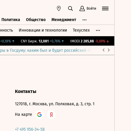
Войти
Политика
Общество
Менеджмент
нность
Инновации и технологии
Техуспех
ть
Политика
Общество
Менеджмент
0,18%
↑
CNY Бирж.
12,081
+0,76%
↑
IMOEX
2 285,88
-0,69%
↓
RGBITR
776
ры в Госдуму: каким был и будет российский парламент
Война н
Контакты
127018, г. Москва, ул. Полковая, д. 3, стр. 1
На карте
+7 495 956-34-58