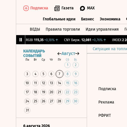
Подписка
Газета
MAX
Глобальные идеи
Бизнес
Экономика
ВЕДЫ
Правила торговли
Идеи управления
Г
Глобальные идеи
Бизнес
Экономик
,56
-1,27%
↓
RGBI
115,35
+0,18%
↑
CNY Бирж.
12,081
+0,76%
↑
IMOEX
2 28
Ситуация на топл
КАЛЕНДАРЬ
Август
СОБЫТИЙ
Пн
Вт
Ср
Чт
Пт
Сб
Вс
1
2
3
4
5
6
7
8
9
10
11
12
13
14
15
16
Подписка
17
18
19
20
21
22
23
24
25
26
27
28
29
30
Реклама
31
РФРИТ
6 августа 2026