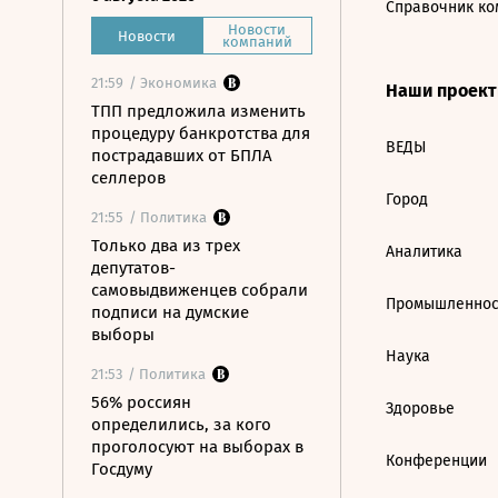
Справочник ко
Новости
Новости
компаний
21:59
/ Экономика
Наши проек
ТПП предложила изменить
процедуру банкротства для
ВЕДЫ
пострадавших от БПЛА
селлеров
Город
21:55
/ Политика
Только два из трех
Аналитика
депутатов-
самовыдвиженцев собрали
Промышленнос
подписи на думские
выборы
Наука
21:53
/ Политика
56% россиян
Здоровье
определились, за кого
проголосуют на выборах в
Конференции
Госдуму