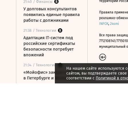
территории Росс
21:40
/ Финансы
У долговых консультантов
Правила примене
появились единые правила
рекламно-обменно
работы с должниками
INFOX
,
24smi
21:38
/ Технологии
Все права защищ
Адаптация IT-систем под
7712108141/7715010
российские сертификаты
муниципальный окр
безопасности потребует
вложений
21:34
/ Технологии
На нашем сайте используются c
«Мойофис» закрыл офисы
сайтом, вы подтверждаете свое
в Петербурге и Иннополисе
соответствии с
Политикой в отн
21:33
/ Политика
Россия поддержала
расширение
авиасообщения с
Казахстаном
21:28
/ Недвижимость