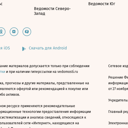
ьс
Ведомости Юг
Ведомости Северо-
Запад
я iOS
Скачать для Android
ание материалов допускается только при соблюдении
Сетевое изд
атки
и при наличии гиперссылки на vedomosti.ru
Решение Фе
ка, прогнозы и другие материалы, представленные на
информацио
 являются офертой или рекомендацией к покупке или
от 27 ноября
ибо активов.
Учредитель
ном ресурсе применяются рекомендательные
ормационные технологии предоставления информации
Главный ре
 систематизации и анализа сведений, относящихся к
ользователей сети «Интернет», находящихся на
Электронна