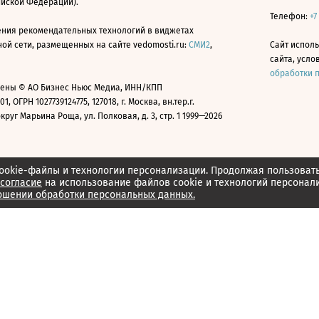
ийской Федерации).
Телефон:
+7
ния рекомендательных технологий в виджетах
й сети, размещенных на сайте vedomosti.ru:
СМИ2
,
Сайт испол
сайта, усл
обработки 
ены © АО Бизнес Ньюс Медиа, ИНН/КПП
01, ОГРН 1027739124775, 127018, г. Москва, вн.тер.г.
уг Марьина Роща, ул. Полковая, д. 3, стр. 1 1999—2026
ookie-файлы и технологии персонализации. Продолжая пользоват
согласие
на использование файлов cookie и технологий персонал
ошении обработки персональных данных.