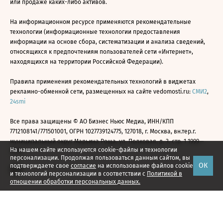
или продаже каких-либо активов.
На информационном ресурсе применяются рекомендательные
технологии (информационные технологии предоставления
информации на основе сбора, систематизации и анализа сведений,
относящихся к предпочтениям пользователей сети «Интернет»,
находящихся на территории Российской Федерации).
Правила применения рекомендательных технологий в виджетах
рекламно-обменной сети, размещенных на сайте vedomosti.ru:
СМИ2
,
24smi
Все права защищены © АО Бизнес Ньюс Медиа, ИНН/КПП
7712108141/771501001, ОГРН 1027739124775, 127018, г. Москва, вн.тер.г.
муниципальный округ Марьина Роща, ул. Полковая, д. 3, стр. 1 1999—
На нашем сайте используются cookie-файлы и технологии
2026
персонализации. Продолжая пользоваться данным сайтом, вы
ОК
подтверждаете свое
согласие
на использование файлов cookie
и технологий персонализации в соответствии с
Политикой в
отношении обработки персональных данных.