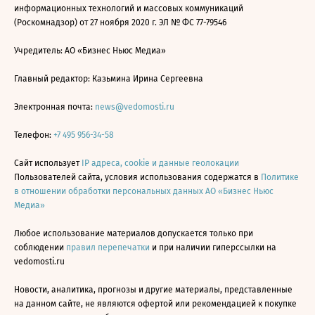
информационных технологий и массовых коммуникаций
(Роскомнадзор) от 27 ноября 2020 г. ЭЛ № ФС 77-79546
Учредитель: АО «Бизнес Ньюс Медиа»
Главный редактор: Казьмина Ирина Сергеевна
Электронная почта:
news@vedomosti.ru
Телефон:
+7 495 956-34-58
Сайт использует
IP адреса, cookie и данные геолокации
Пользователей сайта, условия использования содержатся в
Политике
в отношении обработки персональных данных АО «Бизнес Ньюс
Медиа»
Любое использование материалов допускается только при
соблюдении
правил перепечатки
и при наличии гиперссылки на
vedomosti.ru
Новости, аналитика, прогнозы и другие материалы, представленные
на данном сайте, не являются офертой или рекомендацией к покупке