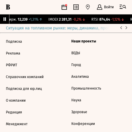
Войти
NY Бирж.
12,239
+1,31%
↑
IMOEX
2 281,31
-0,2%
↓
RTSI
874,64
-1,12%
↓
R
Ситуация на топливном рынке: меры, динамика, прогнозы
Выб
Наши проекты
Подписка
ВЕДЫ
Реклама
Город
РФРИТ
Аналитика
Справочник компаний
Промышленность
Подписка для юр.лиц
Наука
О компании
Здоровье
Редакция
Конференции
Менеджмент