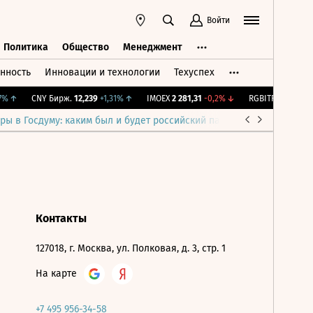
Войти
Политика
Общество
Менеджмент
нность
Инновации и технологии
Техуспех
ть
Политика
Общество
Менеджмент
%
↑
CNY Бирж.
12,239
+1,31%
↑
IMOEX
2 281,31
-0,2%
↓
RGBITR
777,67
+0,
ры в Госдуму: каким был и будет российский парламент
Война н
Контакты
127018, г. Москва, ул. Полковая, д. 3, стр. 1
На карте
+7 495 956-34-58