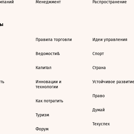
мпаний
Менеджмент
Распространение
ты
Правила торговли
Идеи управления
Ведомости&
Спорт
Капитал
Страна
ть
Инновации и
Устойчивое развити
технологии
Право
Как потратить
Думай
Туризм
Техуспех
Форум