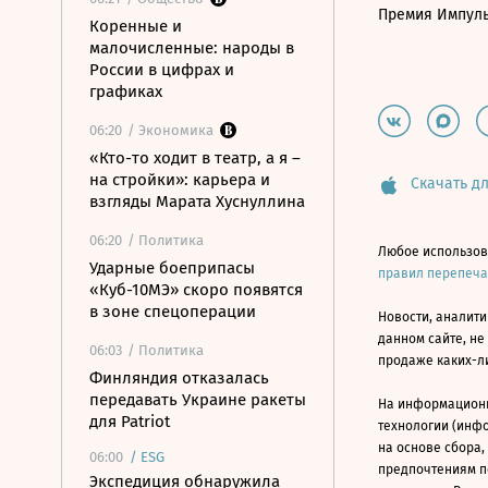
Премия Импул
Коренные и
малочисленные: народы в
России в цифрах и
графиках
06:20
/ Экономика
«Кто-то ходит в театр, а я –
на стройки»: карьера и
Скачать дл
взгляды Марата Хуснуллина
06:20
/ Политика
Любое использов
Ударные боеприпасы
правил перепеч
«Куб-10МЭ» скоро появятся
в зоне спецоперации
Новости, аналити
данном сайте, не
06:03
/ Политика
продаже каких-л
Финляндия отказалась
передавать Украине ракеты
На информацион
для Patriot
технологии (инф
на основе сбора,
06:00
/
ESG
предпочтениям п
Экспедиция обнаружила