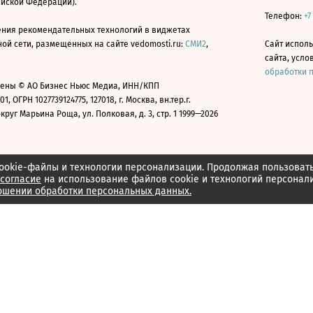
ийской Федерации).
Телефон:
+7
ния рекомендательных технологий в виджетах
й сети, размещенных на сайте vedomosti.ru:
СМИ2
,
Сайт испол
сайта, усл
обработки 
ены © АО Бизнес Ньюс Медиа, ИНН/КПП
01, ОГРН 1027739124775, 127018, г. Москва, вн.тер.г.
уг Марьина Роща, ул. Полковая, д. 3, стр. 1 1999—2026
ookie-файлы и технологии персонализации. Продолжая пользоват
согласие
на использование файлов cookie и технологий персонал
ошении обработки персональных данных.