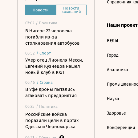
Справочник ко
Новости
Новости
компаний
07:02
/ Политика
Наши проек
В Нигере 22 человека
погибли из-за
ВЕДЫ
столкновения автобусов
06:52
/
Спорт
Город
Умер отец Лионеля Месси,
Евгений Кузнецов нашел
Аналитика
новый клуб в КХЛ
06:46
/
Страна
Промышленнос
В Уфе дроны пытались
атаковать предприятия
Наука
06:35
/ Политика
Здоровье
Российские войска
поразили цели в портах
Одессы и Черноморска
Конференции
06:21
/ Общество