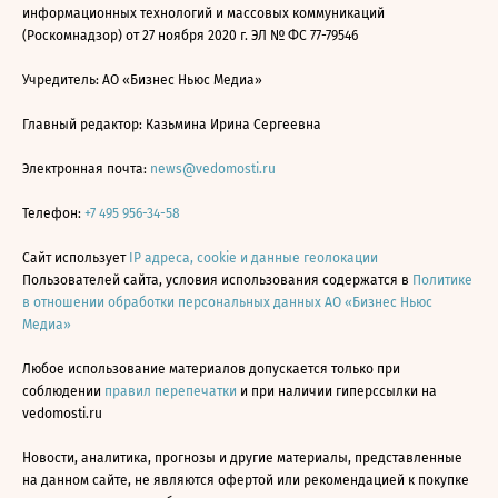
информационных технологий и массовых коммуникаций
(Роскомнадзор) от 27 ноября 2020 г. ЭЛ № ФС 77-79546
Учредитель: АО «Бизнес Ньюс Медиа»
Главный редактор: Казьмина Ирина Сергеевна
Электронная почта:
news@vedomosti.ru
Телефон:
+7 495 956-34-58
Сайт использует
IP адреса, cookie и данные геолокации
Пользователей сайта, условия использования содержатся в
Политике
в отношении обработки персональных данных АО «Бизнес Ньюс
Медиа»
Любое использование материалов допускается только при
соблюдении
правил перепечатки
и при наличии гиперссылки на
vedomosti.ru
Новости, аналитика, прогнозы и другие материалы, представленные
на данном сайте, не являются офертой или рекомендацией к покупке