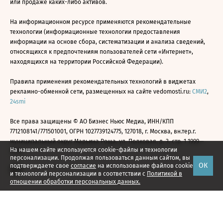
или продаже каких-либо активов.
На информационном ресурсе применяются рекомендательные
технологии (информационные технологии предоставления
информации на основе сбора, систематизации и анализа сведений,
относящихся к предпочтениям пользователей сети «Интернет»,
находящихся на территории Российской Федерации).
Правила применения рекомендательных технологий в виджетах
рекламно-обменной сети, размещенных на сайте vedomosti.ru:
СМИ2
,
24smi
Все права защищены © АО Бизнес Ньюс Медиа, ИНН/КПП
7712108141/771501001, ОГРН 1027739124775, 127018, г. Москва, вн.тер.г.
муниципальный округ Марьина Роща, ул. Полковая, д. 3, стр. 1 1999—
На нашем сайте используются cookie-файлы и технологии
2026
персонализации. Продолжая пользоваться данным сайтом, вы
ОК
подтверждаете свое
согласие
на использование файлов cookie
и технологий персонализации в соответствии с
Политикой в
отношении обработки персональных данных.