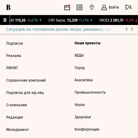
Войти
RGBI
115,26
+0,07%
↑
CNY Бирж.
12,239
+1,31%
↑
IMOEX
2 281,31
-0,2%
↓
Ситуация на топливном рынке: меры, динамика, прогнозы
Выб
Наши проекты
Подписка
ВЕДЫ
Реклама
Город
РФРИТ
Аналитика
Справочник компаний
Промышленность
Подписка для юр.лиц
Наука
О компании
Здоровье
Редакция
Конференции
Менеджмент