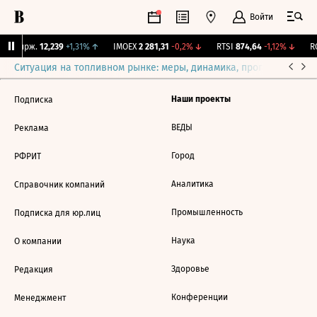
Войти
NY Бирж.
12,239
+1,31%
↑
IMOEX
2 281,31
-0,2%
↓
RTSI
874,64
-1,12%
↓
RG
Ситуация на топливном рынке: меры, динамика, прогнозы
Выб
Наши проекты
Подписка
ВЕДЫ
Реклама
Город
РФРИТ
Аналитика
Справочник компаний
Промышленность
Подписка для юр.лиц
Наука
О компании
Здоровье
Редакция
Конференции
Менеджмент