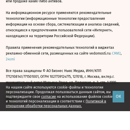
или продаже каких-либо активов.
На информационном ресурсе применяются рекомендательные
технологии (информационные технологии предоставления
информации на основе сбора, систематизации и анализа сведений,
относящихся к предпочтениям пользователей сети «Интернет»,
находящихся на территории Российской Федерации).
Правила применения рекомендательных технологий в виджетах
рекламно-обменной сети, размещенных на сайте vedomosti.ru:
СМИ2
,
24smi
Все права защищены © АО Бизнес Ньюс Медиа, ИНН/КПП
7712108141/771501001, ОГРН 1027739124775, 127018, г. Москва, вн.тер.г.
муниципальный округ Марьина Роща, ул. Полковая, д. 3, стр. 1 1999—
На нашем сайте используются cookie-файлы и технологии
2026
персонализации. Продолжая пользоваться данным сайтом, вы
ОК
подтверждаете свое
согласие
на использование файлов cookie
и технологий персонализации в соответствии с
Политикой в
отношении обработки персональных данных.