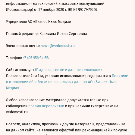
информационных технологий и массовых коммуникаций
(Роскомнадзор) от 27 ноября 2020 г. ЭЛ № ФС 77-79546
Учредитель: АО «Бизнес Ньюс Медиа»
Главный редактор: Казьмина Ирина Сергеевна
Электронная почта:
news@vedomosti.ru
Телефон:
+7 495 956-34-58
Сайт использует
IP адреса, cookie и данные геолокации
Пользователей сайта, условия использования содержатся в
Политике
в отношении обработки персональных данных АО «Бизнес Ньюс
Медиа»
Любое использование материалов допускается только при
соблюдении
правил перепечатки
и при наличии гиперссылки на
vedomosti.ru
Новости, аналитика, прогнозы и другие материалы, представленные
на данном сайте, не являются офертой или рекомендацией к покупке