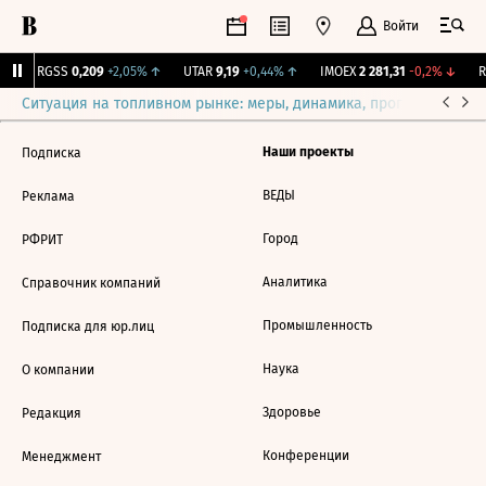
Войти
↑
RGSS
0,209
+2,05%
↑
UTAR
9,19
+0,44%
↑
IMOEX
2 281,31
-0,2%
↓
RT
Ситуация на топливном рынке: меры, динамика, прогнозы
Выб
Наши проекты
Подписка
ВЕДЫ
Реклама
Город
РФРИТ
Аналитика
Справочник компаний
Промышленность
Подписка для юр.лиц
Наука
О компании
Здоровье
Редакция
Конференции
Менеджмент