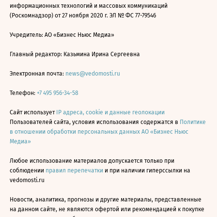
информационных технологий и массовых коммуникаций
(Роскомнадзор) от 27 ноября 2020 г. ЭЛ № ФС 77-79546
Учредитель: АО «Бизнес Ньюс Медиа»
Главный редактор: Казьмина Ирина Сергеевна
Электронная почта:
news@vedomosti.ru
Телефон:
+7 495 956-34-58
Сайт использует
IP адреса, cookie и данные геолокации
Пользователей сайта, условия использования содержатся в
Политике
в отношении обработки персональных данных АО «Бизнес Ньюс
Медиа»
Любое использование материалов допускается только при
соблюдении
правил перепечатки
и при наличии гиперссылки на
vedomosti.ru
Новости, аналитика, прогнозы и другие материалы, представленные
на данном сайте, не являются офертой или рекомендацией к покупке