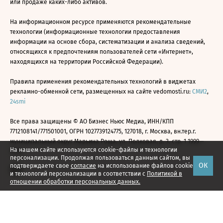
или продаже каких-либо активов.
На информационном ресурсе применяются рекомендательные
технологии (информационные технологии предоставления
информации на основе сбора, систематизации и анализа сведений,
относящихся к предпочтениям пользователей сети «Интернет»,
находящихся на территории Российской Федерации).
Правила применения рекомендательных технологий в виджетах
рекламно-обменной сети, размещенных на сайте vedomosti.ru:
СМИ2
,
24smi
Все права защищены © АО Бизнес Ньюс Медиа, ИНН/КПП
7712108141/771501001, ОГРН 1027739124775, 127018, г. Москва, вн.тер.г.
муниципальный округ Марьина Роща, ул. Полковая, д. 3, стр. 1 1999—
На нашем сайте используются cookie-файлы и технологии
2026
персонализации. Продолжая пользоваться данным сайтом, вы
ОК
подтверждаете свое
согласие
на использование файлов cookie
и технологий персонализации в соответствии с
Политикой в
отношении обработки персональных данных.