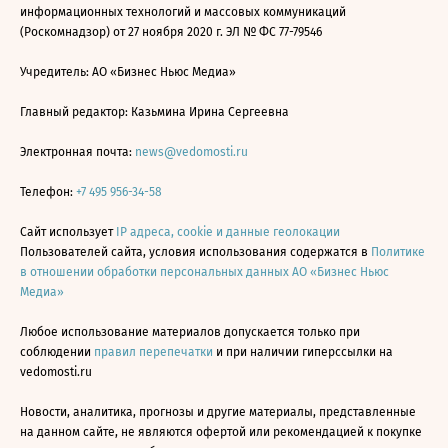
информационных технологий и массовых коммуникаций
(Роскомнадзор) от 27 ноября 2020 г. ЭЛ № ФС 77-79546
Учредитель: АО «Бизнес Ньюс Медиа»
Главный редактор: Казьмина Ирина Сергеевна
Электронная почта:
news@vedomosti.ru
Телефон:
+7 495 956-34-58
Сайт использует
IP адреса, cookie и данные геолокации
Пользователей сайта, условия использования содержатся в
Политике
в отношении обработки персональных данных АО «Бизнес Ньюс
Медиа»
Любое использование материалов допускается только при
соблюдении
правил перепечатки
и при наличии гиперссылки на
vedomosti.ru
Новости, аналитика, прогнозы и другие материалы, представленные
на данном сайте, не являются офертой или рекомендацией к покупке