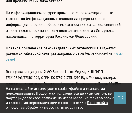
или продаже каких-либо активов.
На информационном ресурсе применяются рекомендательные
технологии (информационные технологии предоставления
информации на основе сбора, систематизации и анализа сведений,
относящихся к предпочтениям пользователей сети «Интернет»,
находящихся на территории Российской Федерации).
Правила применения рекомендательных технологий в виджетах
рекламно-обменной сети, размещенных на сайте vedomosti.ru:
СМИ2
,
24smi
Все права защищены © АО Бизнес Ньюс Медиа, ИНН/КПП
7712108141/771501001, ОГРН 1027739124775, 127018, г. Москва, вн.тер.г.
муниципальный округ Марьина Роща, ул. Полковая, д. 3, стр. 1 1999—
На нашем сайте используются cookie-файлы и технологии
2026
персонализации. Продолжая пользоваться данным сайтом, вы
ОК
подтверждаете свое
согласие
на использование файлов cookie
и технологий персонализации в соответствии с
Политикой в
отношении обработки персональных данных.