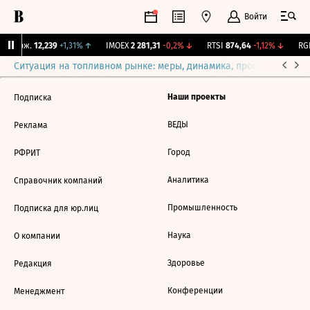
Войти
Y Бирж.
12,239
+1,31%
↑
IMOEX
2 281,31
-0,2%
↓
RTSI
874,64
-1,12%
↓
RGB
Ситуация на топливном рынке: меры, динамика, прогнозы
Выб
Наши проекты
Подписка
ВЕДЫ
Реклама
Город
РФРИТ
Аналитика
Справочник компаний
Промышленность
Подписка для юр.лиц
Наука
О компании
Здоровье
Редакция
Конференции
Менеджмент