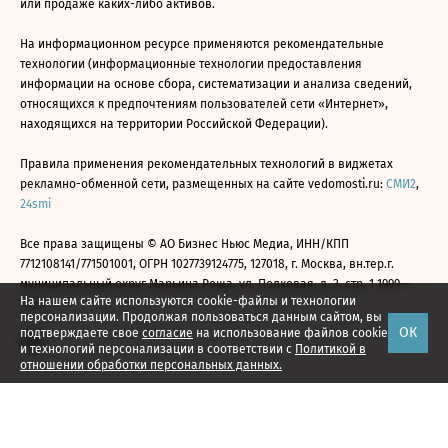
или продаже каких-либо активов.
На информационном ресурсе применяются рекомендательные
технологии (информационные технологии предоставления
информации на основе сбора, систематизации и анализа сведений,
относящихся к предпочтениям пользователей сети «Интернет»,
находящихся на территории Российской Федерации).
Правила применения рекомендательных технологий в виджетах
рекламно-обменной сети, размещенных на сайте vedomosti.ru:
СМИ2
,
24smi
Все права защищены © АО Бизнес Ньюс Медиа, ИНН/КПП
7712108141/771501001, ОГРН 1027739124775, 127018, г. Москва, вн.тер.г.
муниципальный округ Марьина Роща, ул. Полковая, д. 3, стр. 1 1999—
На нашем сайте используются cookie-файлы и технологии
2026
персонализации. Продолжая пользоваться данным сайтом, вы
ОК
подтверждаете свое
согласие
на использование файлов cookie
и технологий персонализации в соответствии с
Политикой в
отношении обработки персональных данных.