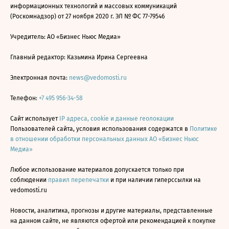
информационных технологий и массовых коммуникаций
(Роскомнадзор) от 27 ноября 2020 г. ЭЛ № ФС 77-79546
Учредитель: АО «Бизнес Ньюс Медиа»
Главный редактор: Казьмина Ирина Сергеевна
Электронная почта:
news@vedomosti.ru
Телефон:
+7 495 956-34-58
Сайт использует
IP адреса, cookie и данные геолокации
Пользователей сайта, условия использования содержатся в
Политике
в отношении обработки персональных данных АО «Бизнес Ньюс
Медиа»
Любое использование материалов допускается только при
соблюдении
правил перепечатки
и при наличии гиперссылки на
vedomosti.ru
Новости, аналитика, прогнозы и другие материалы, представленные
на данном сайте, не являются офертой или рекомендацией к покупке