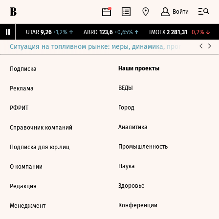
Войти
31%
↑
UTAR
9,26
+1,2%
↑
ABRD
123,6
+0,65%
↑
IMOEX
2 281,31
-0,2%
↓
Ситуация на топливном рынке: меры, динамика, прогнозы
Выб
Наши проекты
Подписка
ВЕДЫ
Реклама
Город
РФРИТ
Аналитика
Справочник компаний
Промышленность
Подписка для юр.лиц
Наука
О компании
Здоровье
Редакция
Конференции
Менеджмент